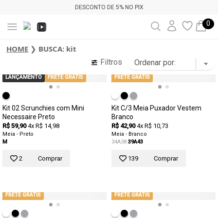
DESCONTO DE 5% NO PIX
0
HOME
❯
BUSCA: kit
Filtros
LANÇAMENTO
FRETE GRÁTIS
FRETE GRÁTIS
Kit 02 Scrunchies com Mini
Kit C/3 Meia Puxador Vestem
Necessaire Preto
Branco
R$ 59,90
4x R$ 14,98
R$ 42,90
4x R$ 10,73
Meia - Preto
Meia - Branco
M
34A38
39A43
2
Comprar
139
Comprar
FRETE GRÁTIS
FRETE GRÁTIS