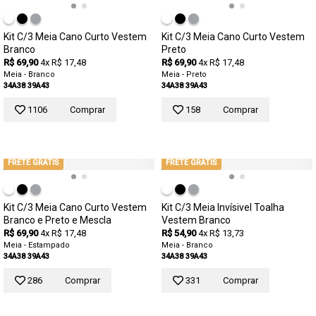
Kit C/3 Meia Cano Curto Vestem
Kit C/3 Meia Cano Curto Vestem
Branco
Preto
R$ 69,90
4x R$ 17,48
R$ 69,90
4x R$ 17,48
Meia - Branco
Meia - Preto
34A38
39A43
34A38
39A43
1106
Comprar
158
Comprar
FRETE GRÁTIS
FRETE GRÁTIS
Kit C/3 Meia Cano Curto Vestem
Kit C/3 Meia Invísivel Toalha
Branco e Preto e Mescla
Vestem Branco
R$ 69,90
4x R$ 17,48
R$ 54,90
4x R$ 13,73
Meia - Estampado
Meia - Branco
34A38
39A43
34A38
39A43
286
Comprar
331
Comprar