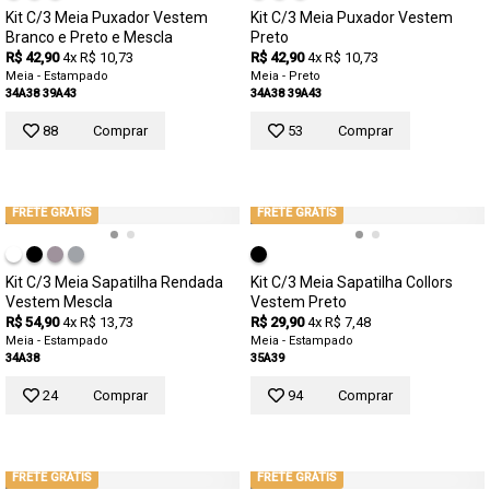
Kit C/3 Meia Puxador Vestem
Kit C/3 Meia Puxador Vestem
Branco e Preto e Mescla
Preto
R$ 42,90
4x R$ 10,73
R$ 42,90
4x R$ 10,73
Meia - Estampado
Meia - Preto
34A38
39A43
34A38
39A43
88
Comprar
53
Comprar
FRETE GRÁTIS
FRETE GRÁTIS
Kit C/3 Meia Sapatilha Rendada
Kit C/3 Meia Sapatilha Collors
Vestem Mescla
Vestem Preto
R$ 54,90
4x R$ 13,73
R$ 29,90
4x R$ 7,48
Meia - Estampado
Meia - Estampado
34A38
35A39
24
Comprar
94
Comprar
FRETE GRÁTIS
FRETE GRÁTIS