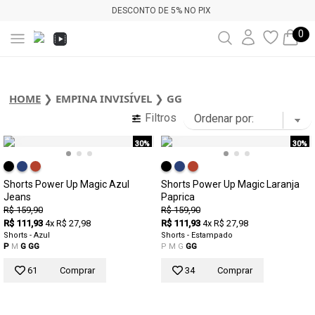
DESCONTO DE 5% NO PIX
0
HOME
❯
EMPINA INVISÍVEL
❯
GG
Filtros
30%
30%
Shorts Power Up Magic Azul
Shorts Power Up Magic Laranja
Jeans
Paprica
R$ 159,90
R$ 159,90
R$ 111,93
4x R$ 27,98
R$ 111,93
4x R$ 27,98
Shorts - Azul
Shorts - Estampado
P
M
G
GG
P
M
G
GG
61
Comprar
34
Comprar