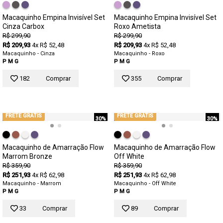
Macaquinho Empina Invisível Set
Macaquinho Empina Invisível Set
Cinza Carbox
Roxo Ametista
R$ 299,90
R$ 299,90
R$ 209,93
4x R$ 52,48
R$ 209,93
4x R$ 52,48
Macaquinho - Cinza
Macaquinho - Roxo
P
M
G
P
M
G
182
Comprar
355
Comprar
FRETE GRÁTIS
FRETE GRÁTIS
30%
30%
Macaquinho de Amarração Flow
Macaquinho de Amarração Flow
Marrom Bronze
Off White
R$ 359,90
R$ 359,90
R$ 251,93
4x R$ 62,98
R$ 251,93
4x R$ 62,98
Macaquinho - Marrom
Macaquinho - Off White
P
M
G
P
M
G
33
Comprar
89
Comprar