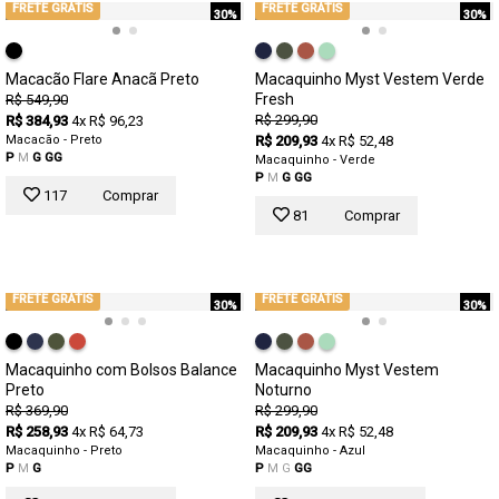
FRETE GRÁTIS
FRETE GRÁTIS
30%
30%
Macacão Flare Anacã Preto
Macaquinho Myst Vestem Verde
Fresh
R$ 549,90
R$ 299,90
R$ 384,93
4x R$ 96,23
Macacão - Preto
R$ 209,93
4x R$ 52,48
P
M
G
GG
Macaquinho - Verde
P
M
G
GG
117
Comprar
81
Comprar
FRETE GRÁTIS
FRETE GRÁTIS
30%
30%
Macaquinho com Bolsos Balance
Macaquinho Myst Vestem
Preto
Noturno
R$ 369,90
R$ 299,90
R$ 258,93
4x R$ 64,73
R$ 209,93
4x R$ 52,48
Macaquinho - Preto
Macaquinho - Azul
P
M
G
P
M
G
GG