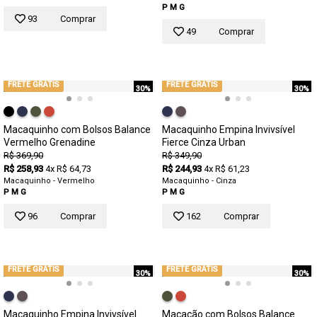
P
M
G
93
Comprar
49
Comprar
FRETE GRÁTIS
FRETE GRÁTIS
30%
30%
Macaquinho com Bolsos Balance
Macaquinho Empina Invivsível
Vermelho Grenadine
Fierce Cinza Urban
R$ 369,90
R$ 349,90
R$ 258,93
4x R$ 64,73
R$ 244,93
4x R$ 61,23
Macaquinho - Vermelho
Macaquinho - Cinza
P
M
G
P
M
G
96
Comprar
162
Comprar
FRETE GRÁTIS
FRETE GRÁTIS
30%
30%
Macaquinho Empina Invivsível
Macacão com Bolsos Balance