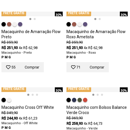
FRETE GRÁTIS
FRETE GRÁTIS
30%
30%
Macaquinho de Amarração Flow
Macaquinho de Amarração Flow
Preto
Roxo Ametista
R$ 359,90
R$ 359,90
R$ 251,93
4x R$ 62,98
R$ 251,93
4x R$ 62,98
Macaquinho - Preto
Macaquinho - Roxo
P
M
G
P
M
G
55
Comprar
71
Comprar
FRETE GRÁTIS
FRETE GRÁTIS
30%
30%
Macaquinho Cross Off White
Macaquinho com Bolsos Balance
Verde Croco
R$ 349,90
R$ 369,90
R$ 244,93
4x R$ 61,23
Macaquinho - Off White
R$ 258,93
4x R$ 64,73
P
M
G
Macaquinho - Verde