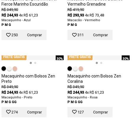
Fierce Marinho Escuridão
Vermelho Grenadine
R$ 349,90
R$ 419,90
R$ 244,93
4x R$ 61,23
R$ 293,93
4x R$ 73,48
Macaquinho - Azul
Macacão - Vermelho
P
M
G
P
M
G
250
Comprar
311
Comprar
FRETE GRÁTIS
FRETE GRÁTIS
30%
30%
Macaquinho com Bolsos Zen
Macaquinho com Bolsos Zen
Preto
Coralina
R$ 349,90
R$ 349,90
R$ 244,93
4x R$ 61,23
R$ 244,93
4x R$ 61,23
Macaquinho - Preto
Macaquinho - Rosa
P
M
G
GG
P
M
G
GG
274
Comprar
127
Comprar