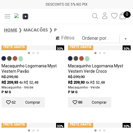
DESCONTO DE 5% NO PIX
0
HOME
❯
MACACÕES
❯
P
Filtros
FRETE GRÁTIS
FRETE GRÁTIS
30%
30%
Macaquinho Logomania Myst
Macaquinho Logomania Myst
Vestem Pavão
Vestem Verde Croco
R$ 299,90
R$ 299,90
R$ 209,93
4x R$ 52,48
R$ 209,93
4x R$ 52,48
Macaquinho - Verde
Macaquinho - Verde
P
M
G
P
M
G
62
Comprar
88
Comprar
FRETE GRÁTIS
FRETE GRÁTIS
30%
30%