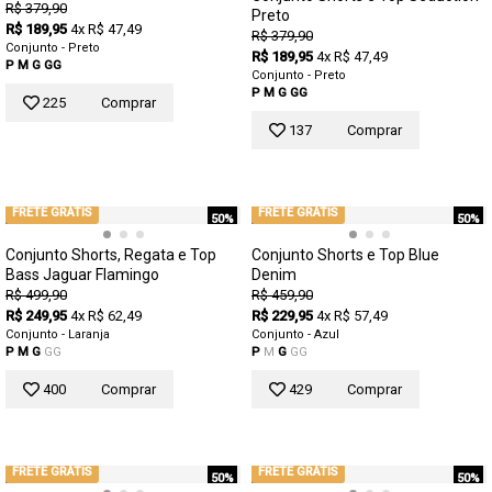
R$ 379,90
Preto
R$ 189,95
4x R$ 47,49
R$ 379,90
Conjunto - Preto
R$ 189,95
4x R$ 47,49
P
M
G
GG
Conjunto - Preto
P
M
G
GG
225
Comprar
137
Comprar
FRETE GRÁTIS
FRETE GRÁTIS
50%
50%
Conjunto Shorts, Regata e Top
Conjunto Shorts e Top Blue
Bass Jaguar Flamingo
Denim
R$ 499,90
R$ 459,90
R$ 249,95
4x R$ 62,49
R$ 229,95
4x R$ 57,49
Conjunto - Laranja
Conjunto - Azul
P
M
G
GG
P
M
G
GG
400
Comprar
429
Comprar
FRETE GRÁTIS
FRETE GRÁTIS
50%
50%