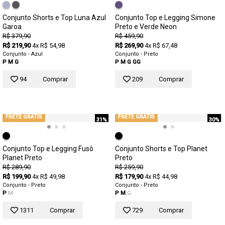
Conjunto Shorts e Top Luna Azul
Conjunto Top e Legging Simone
Garoa
Preto e Verde Neon
R$ 379,90
R$ 459,90
R$ 219,90
4x R$ 54,98
R$ 269,90
4x R$ 67,48
Conjunto - Azul
Conjunto - Preto
P
M
G
P
M
G
GG
94
Comprar
209
Comprar
FRETE GRÁTIS
FRETE GRÁTIS
31%
30%
Conjunto Top e Legging Fusô
Conjunto Shorts e Top Planet
Planet Preto
Preto
R$ 289,90
R$ 259,90
R$ 199,90
4x R$ 49,98
R$ 179,90
4x R$ 44,98
Conjunto - Preto
Conjunto - Preto
P
M
P
M
G
1311
Comprar
729
Comprar