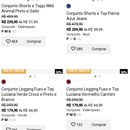
Conjunto Shorts e Topju Wild
Animal Preto e Satin
Conjunto Shorts e Top Pierce
R$ 459,90
Azul Jeans
R$ 229,95
4x R$ 57,49
R$ 479,90
Conjunto - Estampado
R$ 239,95
4x R$ 59,99
P
M
G
GG
Conjunto - Azul
P
M
G
GG
424
Comprar
285
Comprar
FRETE GRÁTIS
FRETE GRÁTIS
50%
50%
Conjunto Legging Fuso e Top
Conjunto Legging Fuso e Top
Luciana Verde Croco e Preto e
Luciana Vermelho Carmim
Branco
R$ 359,90
R$ 359,90
R$ 179,95
4x R$ 44,99
R$ 179,95
4x R$ 44,99
Conjunto - Estampado
P
M
G
GG
Conjunto - Verde
P
M
G
GG
132
Comprar
266
Comprar