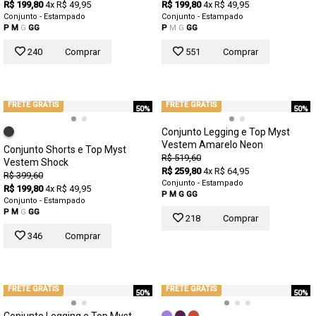
R$ 199,80
4x R$ 49,95
R$ 199,80
4x R$ 49,95
Conjunto - Estampado
Conjunto - Estampado
P
M
G
GG
P
M
G
GG
240
Comprar
551
Comprar
FRETE GRÁTIS
FRETE GRÁTIS
50%
50%
Conjunto Legging e Top Myst
Vestem Amarelo Neon
Conjunto Shorts e Top Myst
R$ 519,60
Vestem Shock
R$ 259,80
4x R$ 64,95
R$ 399,60
Conjunto - Estampado
R$ 199,80
4x R$ 49,95
P
M
G
GG
Conjunto - Estampado
P
M
G
GG
218
Comprar
346
Comprar
FRETE GRÁTIS
FRETE GRÁTIS
50%
50%
Conjunto Legging e Top Myst