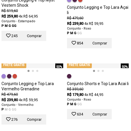
Vestem Shock
Conjunto Legging e Top Lara Açai
R$ 519,60
Ii
R$ 259,80
4x R$ 64,95
R$ 479,60
Conjunto - Estampado
R$ 239,80
4x R$ 59,95
P
M
G
GG
Conjunto - Roxo
P
M
G
GG
245
Comprar
854
Comprar
FRETE GRÁTIS
FRETE GRÁTIS
50%
50%
Conjunto Legging e Top Lara
Conjunto Shorts e Top Lara Acai Ii
Vermelho Grenadine
R$ 359,60
R$ 479,60
R$ 179,80
4x R$ 44,95
R$ 239,80
4x R$ 59,95
Conjunto - Roxo
P
M
G
GG
Conjunto - Vermelho
P
M
G
GG
634
Comprar
276
Comprar