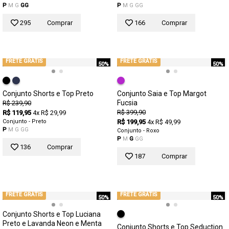
P
M
G
GG
P
M
G
GG
295
Comprar
166
Comprar
FRETE GRÁTIS
FRETE GRÁTIS
50%
50%
Conjunto Shorts e Top Preto
Conjunto Saia e Top Margot
Fucsia
R$ 239,90
R$ 399,90
R$ 119,95
4x R$ 29,99
Conjunto - Preto
R$ 199,95
4x R$ 49,99
P
M
G
GG
Conjunto - Roxo
P
M
G
GG
136
Comprar
187
Comprar
FRETE GRÁTIS
FRETE GRÁTIS
50%
50%
Conjunto Shorts e Top Luciana
Preto e Lavanda Neon e Menta
Conjunto Shorts e Top Seduction