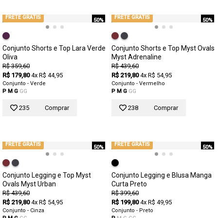
FRETE GRÁTIS
FRETE GRÁTIS
50%
50%
Conjunto Shorts e Top Lara Verde
Conjunto Shorts e Top Myst Ovals
Oliva
Myst Adrenaline
R$ 359,60
R$ 439,60
R$ 179,80
4x R$ 44,95
R$ 219,80
4x R$ 54,95
Conjunto - Verde
Conjunto - Vermelho
P
M
G
GG
P
M
G
GG
235
Comprar
238
Comprar
FRETE GRÁTIS
FRETE GRÁTIS
50%
50%
Conjunto Legging e Top Myst
Conjunto Legging e Blusa Manga
Ovals Myst Urban
Curta Preto
R$ 439,60
R$ 399,60
R$ 219,80
4x R$ 54,95
R$ 199,80
4x R$ 49,95
Conjunto - Cinza
Conjunto - Preto