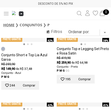
DESCONTO DE 5% NO PIX
0
HOME
❯
CONJUNTOS
❯
P
Filtros
FRETE GRÁTIS
FRETE GRÁTIS
42%
38%
Conjunto Top e Legging Set Preto
e Rosa Satin
Conjunto Short e Top Lia Azul
R$ 419,90
Garoa
R$ 259,90
4x R$ 64,98
R$ 259,90
Conjunto - Preto
R$ 149,90
4x R$ 37,48
P
M
G
GG
Conjunto - Azul
P
M
G
195
Comprar
244
Comprar
FRETE GRÁTIS
FRETE GRÁTIS
42%
41%