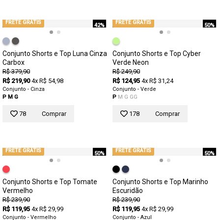
FRETE GRÁTIS
FRETE GRÁTIS
42%
50%
Conjunto Shorts e Top Luna Cinza
Conjunto Shorts e Top Cyber
Carbox
Verde Neon
R$ 379,90
R$ 249,90
R$ 219,90
4x R$ 54,98
R$ 124,95
4x R$ 31,24
Conjunto - Cinza
Conjunto - Verde
P
M
G
P
M
G
GG
78
Comprar
178
Comprar
FRETE GRÁTIS
FRETE GRÁTIS
50%
50%
Conjunto Shorts e Top Tomate
Conjunto Shorts e Top Marinho
Vermelho
Escuridão
R$ 239,90
R$ 239,90
R$ 119,95
4x R$ 29,99
R$ 119,95
4x R$ 29,99
Conjunto - Vermelho
Conjunto - Azul