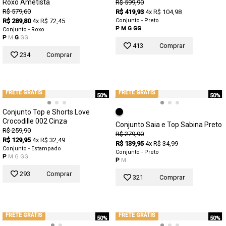
Roxo Ametista
R$ 599,90
R$ 579,60
R$ 419,93
4x R$ 104,98
R$ 289,80
4x R$ 72,45
Conjunto - Preto
P
M
G
GG
Conjunto - Roxo
P
M
G
GG
413
Comprar
234
Comprar
FRETE GRÁTIS
FRETE GRÁTIS
50%
50%
Conjunto Top e Shorts Love
Crocodille 002 Cinza
Conjunto Saia e Top Sabina Preto
R$ 259,90
R$ 279,90
R$ 129,95
4x R$ 32,49
R$ 139,95
4x R$ 34,99
Conjunto - Estampado
Conjunto - Preto
P
M
G
GG
P
M
293
Comprar
321
Comprar
FRETE GRÁTIS
FRETE GRÁTIS
50%
50%