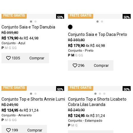
FRETE GRÁTIS
FRETE GRÁTIS
50%
50%
Conjunto Saia e Top Danubia
R$ 359,80
Conjunto Saia e Top Daca Preto
R$ 179,90
4x R$ 44,98
R$ 359,80
Conjunto - Azul
R$ 179,90
4x R$ 44,98
P
M
G
GG
Conjunto - Preto
P
M
G
GG
1335
Comprar
296
Comprar
FRETE GRÁTIS
FRETE GRÁTIS
50%
50%
Conjunto Top e Shorts Annie Lumi
Conjunto Top e Shorts Licabeto
Cobra Lilas Lavanda
R$ 249,90
R$ 249,90
R$ 124,95
4x R$ 31,24
Conjunto - Amarelo
R$ 124,95
4x R$ 31,24
P
M
G
GG
Conjunto - Estampado
P
M
G
199
Comprar