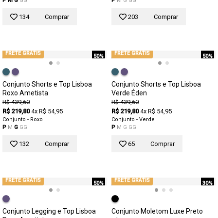
P
M
G
GG
P
M
G
GG
134
Comprar
203
Comprar
FRETE GRÁTIS
FRETE GRÁTIS
50%
50%
Conjunto Shorts e Top Lisboa
Conjunto Shorts e Top Lisboa
Roxo Ametista
Verde Éden
R$ 439,60
R$ 439,60
R$ 219,80
4x R$ 54,95
R$ 219,80
4x R$ 54,95
Conjunto - Roxo
Conjunto - Verde
P
M
G
GG
P
M
G
GG
132
Comprar
65
Comprar
FRETE GRÁTIS
FRETE GRÁTIS
50%
30%
Conjunto Legging e Top Lisboa
Conjunto Moletom Luxe Preto