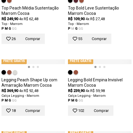
Top Peach Média Sustentação
Top Bold Leve Sustentação
Marrom Cocoa
Marrom Cocoa
R$ 249,90
4x R$ 62,48
R$ 109,90
4x R$ 27,48
Top - Marrom
Top - Marrom
P
M
G
GG
P
M
G
GG
26
Comprar
55
Comprar
FRETE GRÁTIS
FRETE GRÁTIS
Legging Peach Shape Up com
Legging Bold Empina Invisível
Amarração Marrom Cocoa
Marrom Cocoa
R$ 369,90
4x R$ 92,48
R$ 239,90
4x R$ 59,98
Calça Legging - Marrom
Calça Legging - Marrom
P
M
G
GG
P
M
G
GG
18
Comprar
102
Comprar
FRETE GRÁTIS
FRETE GRÁTIS