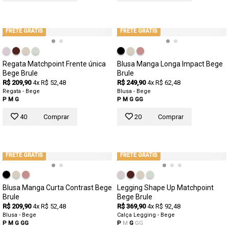
FRETE GRÁTIS
FRETE GRÁTIS
Regata Matchpoint Frente única
Blusa Manga Longa Impact Bege
Bege Brule
Brule
R$ 209,90
4x R$ 52,48
R$ 249,90
4x R$ 62,48
Regata - Bege
Blusa - Bege
P
M
G
P
M
G
GG
40
Comprar
20
Comprar
FRETE GRÁTIS
FRETE GRÁTIS
Blusa Manga Curta Contrast Bege
Legging Shape Up Matchpoint
Brule
Bege Brule
R$ 209,90
4x R$ 52,48
R$ 369,90
4x R$ 92,48
Blusa - Bege
Calça Legging - Bege
P
M
G
GG
P
M
G
GG