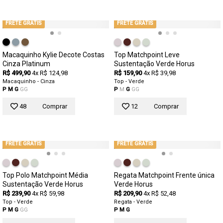
FRETE GRÁTIS
FRETE GRÁTIS
Macaquinho Kylie Decote Costas
Top Matchpoint Leve
Cinza Platinum
Sustentação Verde Horus
R$ 499,90
4x R$ 124,98
R$ 159,90
4x R$ 39,98
Macaquinho - Cinza
Top - Verde
P
M
G
GG
P
M
G
GG
48
Comprar
12
Comprar
FRETE GRÁTIS
FRETE GRÁTIS
Top Polo Matchpoint Média
Regata Matchpoint Frente única
Sustentação Verde Horus
Verde Horus
R$ 239,90
4x R$ 59,98
R$ 209,90
4x R$ 52,48
Top - Verde
Regata - Verde
P
M
G
GG
P
M
G