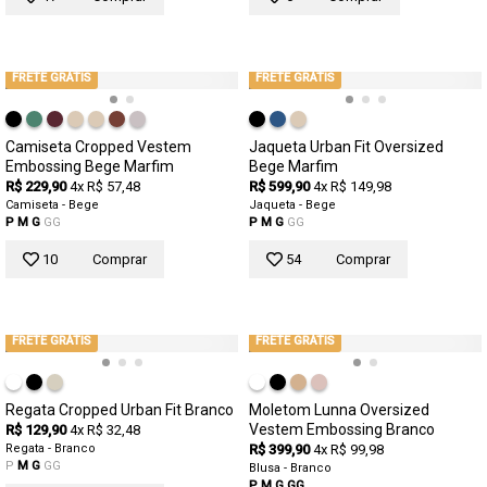
FRETE GRÁTIS
FRETE GRÁTIS
Camiseta Cropped Vestem
Jaqueta Urban Fit Oversized
Embossing Bege Marfim
Bege Marfim
R$ 229,90
4x R$ 57,48
R$ 599,90
4x R$ 149,98
Camiseta - Bege
Jaqueta - Bege
P
M
G
GG
P
M
G
GG
10
Comprar
54
Comprar
FRETE GRÁTIS
FRETE GRÁTIS
Regata Cropped Urban Fit Branco
Moletom Lunna Oversized
Vestem Embossing Branco
R$ 129,90
4x R$ 32,48
Regata - Branco
R$ 399,90
4x R$ 99,98
P
M
G
GG
Blusa - Branco
P
M
G
GG