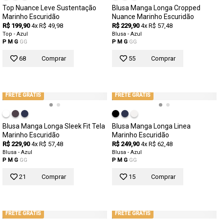
Top Nuance Leve Sustentação
Blusa Manga Longa Cropped
Marinho Escuridão
Nuance Marinho Escuridão
R$ 199,90
4x R$ 49,98
R$ 229,90
4x R$ 57,48
Top - Azul
Blusa - Azul
P
M
G
GG
P
M
G
GG
68
Comprar
55
Comprar
FRETE GRÁTIS
FRETE GRÁTIS
Blusa Manga Longa Sleek Fit Tela
Blusa Manga Longa Linea
Marinho Escuridão
Marinho Escuridão
R$ 229,90
4x R$ 57,48
R$ 249,90
4x R$ 62,48
Blusa - Azul
Blusa - Azul
P
M
G
GG
P
M
G
GG
21
Comprar
15
Comprar
FRETE GRÁTIS
FRETE GRÁTIS