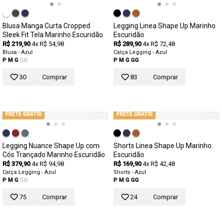
Blusa Manga Curta Cropped
Legging Linea Shape Up Marinho
Sleek Fit Tela Marinho Escuridão
Escuridão
R$ 219,90
4x R$ 54,98
R$ 289,90
4x R$ 72,48
Blusa - Azul
Calça Legging - Azul
P
M
G
GG
P
M
G
GG
30
Comprar
83
Comprar
FRETE GRÁTIS
FRETE GRÁTIS
Legging Nuance Shape Up com
Shorts Linea Shape Up Marinho
Cós Trançado Marinho Escuridão
Escuridão
R$ 379,90
4x R$ 94,98
R$ 169,90
4x R$ 42,48
Calça Legging - Azul
Shorts - Azul
P
M
G
GG
P
M
G
GG
75
Comprar
24
Comprar