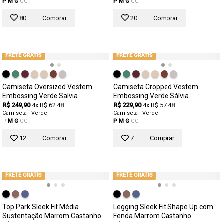
P
M
G
GG
P
M
G
GG
80
Comprar
20
Comprar
FRETE GRÁTIS
FRETE GRÁTIS
Camiseta Oversized Vestem
Camiseta Cropped Vestem
Embossing Verde Salvia
Embossing Verde Sálvia
R$ 249,90
4x R$ 62,48
R$ 229,90
4x R$ 57,48
Camiseta - Verde
Camiseta - Verde
P
M
G
GG
P
M
G
GG
12
Comprar
7
Comprar
FRETE GRÁTIS
FRETE GRÁTIS
Top Park Sleek Fit Média
Legging Sleek Fit Shape Up com
Sustentação Marrom Castanho
Fenda Marrom Castanho