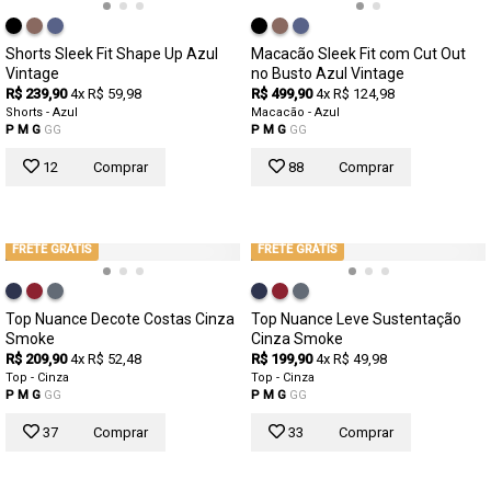
Shorts Sleek Fit Shape Up Azul
Macacão Sleek Fit com Cut Out
Vintage
no Busto Azul Vintage
R$ 239,90
4x R$ 59,98
R$ 499,90
4x R$ 124,98
Shorts - Azul
Macacão - Azul
P
M
G
GG
P
M
G
GG
12
Comprar
88
Comprar
FRETE GRÁTIS
FRETE GRÁTIS
Top Nuance Decote Costas Cinza
Top Nuance Leve Sustentação
Smoke
Cinza Smoke
R$ 209,90
4x R$ 52,48
R$ 199,90
4x R$ 49,98
Top - Cinza
Top - Cinza
P
M
G
GG
P
M
G
GG
37
Comprar
33
Comprar