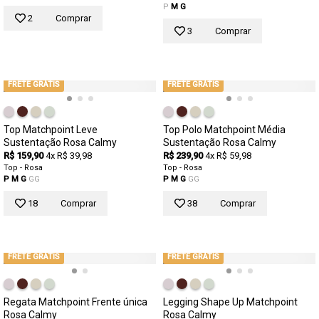
P
M
G
2
Comprar
3
Comprar
FRETE GRÁTIS
FRETE GRÁTIS
Top Matchpoint Leve
Top Polo Matchpoint Média
Sustentação Rosa Calmy
Sustentação Rosa Calmy
R$ 159,90
4x R$ 39,98
R$ 239,90
4x R$ 59,98
Top - Rosa
Top - Rosa
P
M
G
GG
P
M
G
GG
18
Comprar
38
Comprar
FRETE GRÁTIS
FRETE GRÁTIS
Regata Matchpoint Frente única
Legging Shape Up Matchpoint
Rosa Calmy
Rosa Calmy