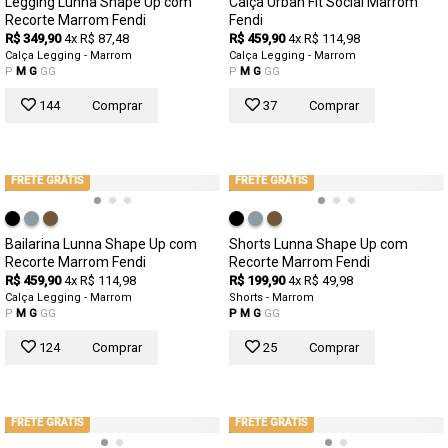
Legging Lunna Shape Up com
Calça Urban Fit Social Marrom
Recorte Marrom Fendi
Fendi
R$ 349,90
4x R$ 87,48
R$ 459,90
4x R$ 114,98
Calça Legging - Marrom
Calça Legging - Marrom
P
M
G
GG
P
M
G
GG
144
Comprar
37
Comprar
FRETE GRÁTIS
FRETE GRÁTIS
Bailarina Lunna Shape Up com
Shorts Lunna Shape Up com
Recorte Marrom Fendi
Recorte Marrom Fendi
R$ 459,90
4x R$ 114,98
R$ 199,90
4x R$ 49,98
Calça Legging - Marrom
Shorts - Marrom
P
M
G
GG
P
M
G
GG
124
Comprar
25
Comprar
FRETE GRÁTIS
FRETE GRÁTIS