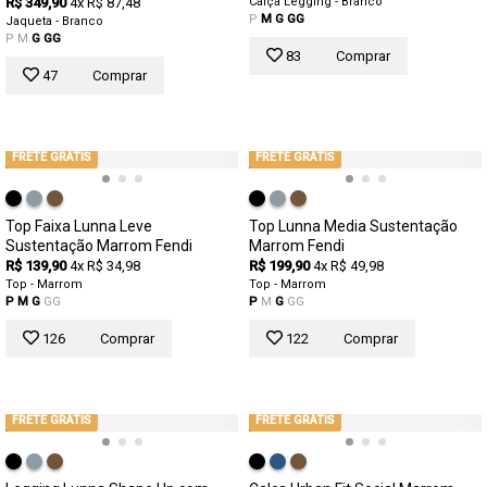
R$ 349,90
4x R$ 87,48
Calça Legging - Branco
P
M
G
GG
Jaqueta - Branco
P
M
G
GG
83
Comprar
47
Comprar
FRETE GRÁTIS
FRETE GRÁTIS
Top Faixa Lunna Leve
Top Lunna Media Sustentação
Sustentação Marrom Fendi
Marrom Fendi
R$ 139,90
4x R$ 34,98
R$ 199,90
4x R$ 49,98
Top - Marrom
Top - Marrom
P
M
G
GG
P
M
G
GG
126
Comprar
122
Comprar
FRETE GRÁTIS
FRETE GRÁTIS