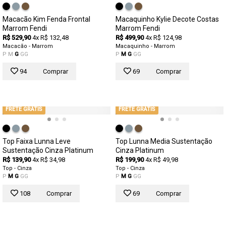
Macacão Kim Fenda Frontal
Macaquinho Kylie Decote Costas
Marrom Fendi
Marrom Fendi
R$ 529,90
4x R$ 132,48
R$ 499,90
4x R$ 124,98
Macacão - Marrom
Macaquinho - Marrom
P
M
G
GG
P
M
G
GG
94
Comprar
69
Comprar
FRETE GRÁTIS
FRETE GRÁTIS
Top Faixa Lunna Leve
Top Lunna Media Sustentação
Sustentação Cinza Platinum
Cinza Platinum
R$ 139,90
4x R$ 34,98
R$ 199,90
4x R$ 49,98
Top - Cinza
Top - Cinza
P
M
G
GG
P
M
G
GG
108
Comprar
69
Comprar