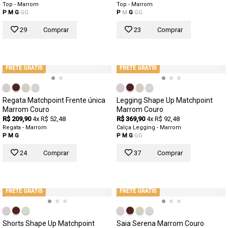
Top - Marrom
Top - Marrom
P
M
G
GG
P
M
G
GG
29
Comprar
23
Comprar
FRETE GRÁTIS
FRETE GRÁTIS
Regata Matchpoint Frente única
Legging Shape Up Matchpoint
Marrom Couro
Marrom Couro
R$ 209,90
4x R$ 52,48
R$ 369,90
4x R$ 92,48
Regata - Marrom
Calça Legging - Marrom
P
M
G
P
M
G
GG
24
Comprar
37
Comprar
FRETE GRÁTIS
FRETE GRÁTIS
Shorts Shape Up Matchpoint
Saia Serena Marrom Couro