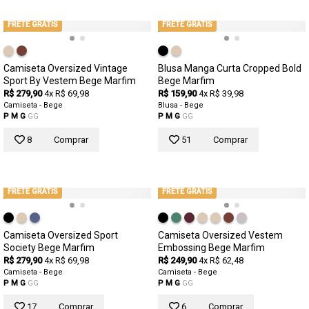
FRETE GRÁTIS
FRETE GRÁTIS
Camiseta Oversized Vintage
Blusa Manga Curta Cropped Bold
Sport By Vestem Bege Marfim
Bege Marfim
R$ 279,90
4x R$ 69,98
R$ 159,90
4x R$ 39,98
Camiseta - Bege
Blusa - Bege
P
M
G
GG
P
M
G
GG
8
Comprar
51
Comprar
FRETE GRÁTIS
FRETE GRÁTIS
Camiseta Oversized Sport
Camiseta Oversized Vestem
Society Bege Marfim
Embossing Bege Marfim
R$ 279,90
4x R$ 69,98
R$ 249,90
4x R$ 62,48
Camiseta - Bege
Camiseta - Bege
P
M
G
GG
P
M
G
GG
17
Comprar
6
Comprar