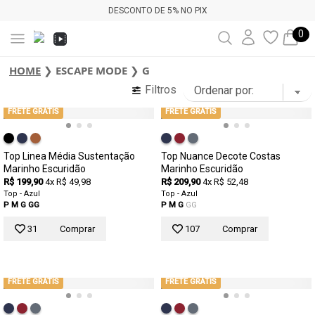
DESCONTO DE 5% NO PIX
0
HOME
❯
ESCAPE MODE
❯
G
Filtros
FRETE GRÁTIS
FRETE GRÁTIS
Top Linea Média Sustentação
Top Nuance Decote Costas
Marinho Escuridão
Marinho Escuridão
R$ 199,90
4x R$ 49,98
R$ 209,90
4x R$ 52,48
Top - Azul
Top - Azul
P
M
G
GG
P
M
G
GG
31
Comprar
107
Comprar
FRETE GRÁTIS
FRETE GRÁTIS