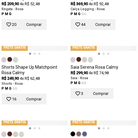
R$ 209,90
4x R$ 52,48
R$ 369,90
4x R$ 92,48
Regata - Rosa
Calça Legging - Rosa
P
M
G
P
M
G
GG
20
Comprar
44
Comprar
FRETE GRÁTIS
FRETE GRÁTIS
Shorts Shape Up Matchpoint
Saia Serena Rosa Calmy
Rosa Calmy
R$ 299,90
4x R$ 74,98
R$ 249,90
4x R$ 62,48
Saia - Rosa
P
M
G
GG
Shorts - Rosa
P
M
G
GG
3
Comprar
16
Comprar
FRETE GRÁTIS
FRETE GRÁTIS