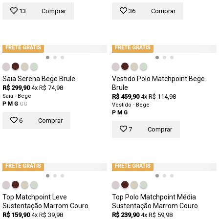
13
Comprar
36
Comprar
FRETE GRÁTIS
FRETE GRÁTIS
Saia Serena Bege Brule
Vestido Polo Matchpoint Bege
Brule
R$ 299,90
4x R$ 74,98
Saia - Bege
R$ 459,90
4x R$ 114,98
P
M
G
GG
Vestido - Bege
P
M
G
6
Comprar
7
Comprar
FRETE GRÁTIS
FRETE GRÁTIS
Top Matchpoint Leve
Top Polo Matchpoint Média
Sustentação Marrom Couro
Sustentação Marrom Couro
R$ 159,90
4x R$ 39,98
R$ 239,90
4x R$ 59,98