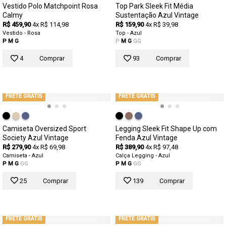
Vestido Polo Matchpoint Rosa
Top Park Sleek Fit Média
Calmy
Sustentação Azul Vintage
R$ 459,90
4x R$ 114,98
R$ 159,90
4x R$ 39,98
Vestido - Rosa
Top - Azul
P
M
G
P
M
G
GG
4
Comprar
93
Comprar
FRETE GRÁTIS
FRETE GRÁTIS
Camiseta Oversized Sport
Legging Sleek Fit Shape Up com
Society Azul Vintage
Fenda Azul Vintage
R$ 279,90
4x R$ 69,98
R$ 389,90
4x R$ 97,48
Camiseta - Azul
Calça Legging - Azul
P
M
G
GG
P
M
G
GG
25
Comprar
139
Comprar
FRETE GRÁTIS
FRETE GRÁTIS