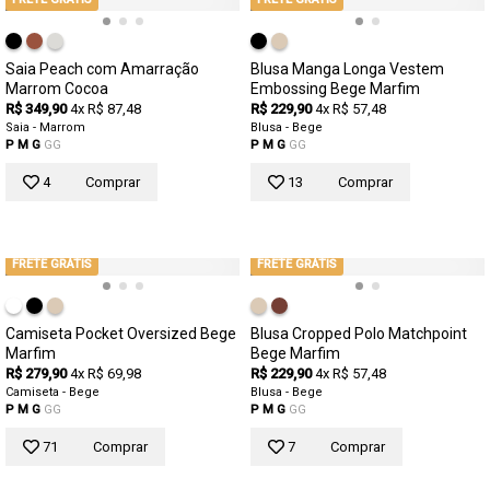
Saia Peach com Amarração
Blusa Manga Longa Vestem
Marrom Cocoa
Embossing Bege Marfim
R$ 349,90
4x R$ 87,48
R$ 229,90
4x R$ 57,48
Saia - Marrom
Blusa - Bege
P
M
G
GG
P
M
G
GG
4
Comprar
13
Comprar
FRETE GRÁTIS
FRETE GRÁTIS
Camiseta Pocket Oversized Bege
Blusa Cropped Polo Matchpoint
Marfim
Bege Marfim
R$ 279,90
4x R$ 69,98
R$ 229,90
4x R$ 57,48
Camiseta - Bege
Blusa - Bege
P
M
G
GG
P
M
G
GG
71
Comprar
7
Comprar