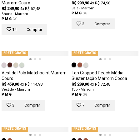
Marrom Couro
R$ 299,90
4x R$ 74,98
R$ 249,90
4x R$ 62,48
Saia - Marrom
P
M
G
GG
Shorts - Marrom
P
M
G
GG
3
Comprar
14
Comprar
FRETE GRÁTIS
FRETE GRÁTIS
Vestido Polo Matchpoint Marrom
Top Cropped Peach Média
Couro
Sustentação Marrom Cocoa
R$ 459,90
4x R$ 114,98
R$ 289,90
4x R$ 72,48
Vestido - Marrom
Top - Marrom
P
M
G
P
M
G
GG
3
Comprar
7
Comprar
FRETE GRÁTIS
FRETE GRÁTIS