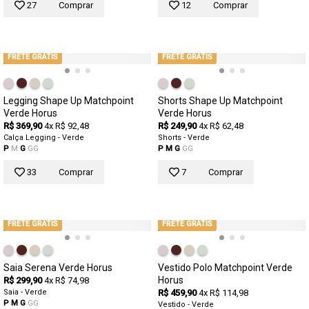
27
Comprar
12
Comprar
FRETE GRÁTIS
FRETE GRÁTIS
Legging Shape Up Matchpoint
Shorts Shape Up Matchpoint
Verde Horus
Verde Horus
R$ 369,90
4x R$ 92,48
R$ 249,90
4x R$ 62,48
Calça Legging - Verde
Shorts - Verde
P
M
G
GG
P
M
G
GG
33
Comprar
7
Comprar
FRETE GRÁTIS
FRETE GRÁTIS
Saia Serena Verde Horus
Vestido Polo Matchpoint Verde
Horus
R$ 299,90
4x R$ 74,98
Saia - Verde
R$ 459,90
4x R$ 114,98
P
M
G
GG
Vestido - Verde