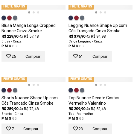
FRETE GRÁTIS
FRETE GRÁTIS
Blusa Manga Longa Cropped
Legging Nuance Shape Up com
Nuance Cinza Smoke
Cós Trançado Cinza Smoke
R$ 229,90
4x R$ 57,48
R$ 379,90
4x R$ 94,98
Blusa - Cinza
Calça Legging - Cinza
P
M
G
GG
P
M
G
GG
25
Comprar
61
Comprar
FRETE GRÁTIS
FRETE GRÁTIS
Shorts Nuance Shape Up com
Top Nuance Decote Costas
Cós Trancado Cinza Smoke
Vermelho Valentino
R$ 289,90
4x R$ 72,48
R$ 209,90
4x R$ 52,48
Shorts - Cinza
Top - Vermelho
P
M
G
GG
P
M
G
GG
7
Comprar
23
Comprar