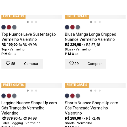
FRETE GRÁTIS
FRETE GRÁTIS
Top Nuance Leve Sustentação
Blusa Manga Longa Cropped
Vermelho Valentino
Nuance Vermelho Valentino
R$ 199,90
4x R$ 49,98
R$ 229,90
4x R$ 57,48
Top - Vermelho
Blusa - Vermelho
P
M
G
GG
P
M
G
GG
58
Comprar
29
Comprar
FRETE GRÁTIS
FRETE GRÁTIS
Legging Nuance Shape Up com
Shorts Nuance Shape Up com
Cós Trançado Vermelho
Cós Trancado Vermelho
Valentino
Valentino
R$ 379,90
4x R$ 94,98
R$ 289,90
4x R$ 72,48
Calça Legging - Vermelho
Shorts - Vermelho