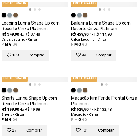
FRETE GRÁTIS
FRETE GRÁTIS
Legging Lunna Shape Up com
Bailarina Lunna Shape Up com
Recorte Cinza Platinum
Recorte Cinza Platinum
R$ 349,90
4x R$ 87,48
R$ 459,90
4x R$ 114,98
Calça Legging - Cinza
Calça Legging - Cinza
P
M
G
GG
P
M
G
GG
108
Comprar
99
Comprar
FRETE GRÁTIS
FRETE GRÁTIS
Shorts Lunna Shape Up com
Macacão Kim Fenda Frontal Cinza
Recorte Cinza Platinum
Platinum
R$ 199,90
4x R$ 49,98
R$ 529,90
4x R$ 132,48
Shorts - Cinza
Macacão - Cinza
P
M
G
GG
P
M
G
GG
27
Comprar
101
Comprar