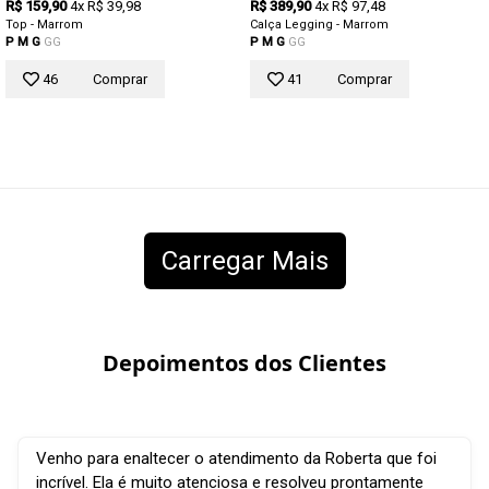
R$ 159,90
4x R$ 39,98
R$ 389,90
4x R$ 97,48
Top - Marrom
Calça Legging - Marrom
P
M
G
GG
P
M
G
GG
46
Comprar
41
Comprar
Carregar Mais
Depoimentos dos Clientes
Venho para enaltecer o atendimento da Roberta que foi
incrível. Ela é muito atenciosa e resolveu prontamente