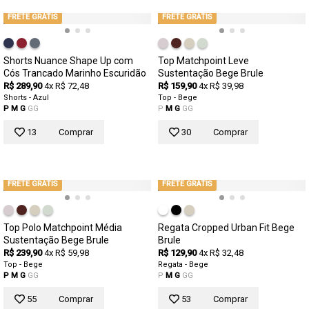
FRETE GRÁTIS
FRETE GRÁTIS
Shorts Nuance Shape Up com
Top Matchpoint Leve
Cós Trancado Marinho Escuridão
Sustentação Bege Brule
R$ 289,90
4x R$ 72,48
R$ 159,90
4x R$ 39,98
Shorts - Azul
Top - Bege
P
M
G
GG
P
M
G
GG
13
Comprar
30
Comprar
FRETE GRÁTIS
FRETE GRÁTIS
Top Polo Matchpoint Média
Regata Cropped Urban Fit Bege
Sustentação Bege Brule
Brule
R$ 239,90
4x R$ 59,98
R$ 129,90
4x R$ 32,48
Top - Bege
Regata - Bege
P
M
G
GG
P
M
G
GG
55
Comprar
53
Comprar