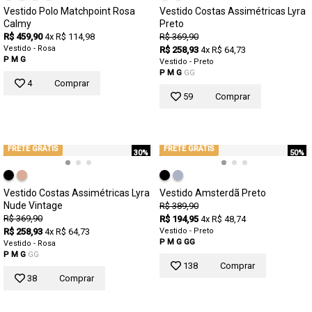
Vestido Polo Matchpoint Rosa
Vestido Costas Assimétricas Lyra
Calmy
Preto
R$ 459,90
4x R$ 114,98
R$ 369,90
Vestido - Rosa
R$ 258,93
4x R$ 64,73
P
M
G
Vestido - Preto
P
M
G
GG
4
Comprar
59
Comprar
FRETE GRÁTIS
FRETE GRÁTIS
30%
50%
Vestido Costas Assimétricas Lyra
Vestido Amsterdã Preto
Nude Vintage
R$ 389,90
R$ 369,90
R$ 194,95
4x R$ 48,74
R$ 258,93
4x R$ 64,73
Vestido - Preto
P
M
G
GG
Vestido - Rosa
P
M
G
GG
138
Comprar
38
Comprar