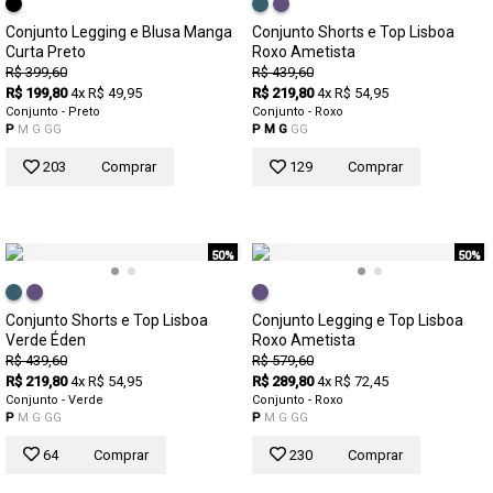
Conjunto Legging e Blusa Manga
Conjunto Shorts e Top Lisboa
Curta Preto
Roxo Ametista
R$ 399,60
R$ 439,60
R$ 199,80
4x R$ 49,95
R$ 219,80
4x R$ 54,95
Conjunto - Preto
Conjunto - Roxo
P
M
G
GG
P
M
G
GG
203
Comprar
129
Comprar
50%
50%
Conjunto Shorts e Top Lisboa
Conjunto Legging e Top Lisboa
Verde Éden
Roxo Ametista
R$ 439,60
R$ 579,60
R$ 219,80
4x R$ 54,95
R$ 289,80
4x R$ 72,45
Conjunto - Verde
Conjunto - Roxo
P
M
G
GG
P
M
G
GG
64
Comprar
230
Comprar