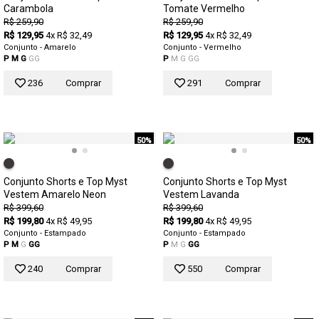
Carambola
Tomate Vermelho
R$ 259,90
R$ 259,90
R$ 129,95
4x R$ 32,49
R$ 129,95
4x R$ 32,49
Conjunto - Amarelo
Conjunto - Vermelho
P
M
G
GG
P
M
G
GG
236
Comprar
291
Comprar
50%
50%
Conjunto Shorts e Top Myst
Conjunto Shorts e Top Myst
Vestem Amarelo Neon
Vestem Lavanda
R$ 399,60
R$ 399,60
R$ 199,80
4x R$ 49,95
R$ 199,80
4x R$ 49,95
Conjunto - Estampado
Conjunto - Estampado
P
M
G
GG
P
M
G
GG
240
Comprar
550
Comprar