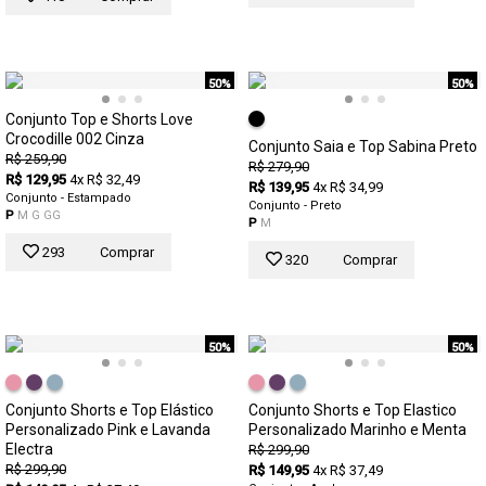
50%
50%
Conjunto Top e Shorts Love
Crocodille 002 Cinza
Conjunto Saia e Top Sabina Preto
R$ 259,90
R$ 279,90
R$ 129,95
4x R$ 32,49
R$ 139,95
4x R$ 34,99
Conjunto - Estampado
Conjunto - Preto
P
M
G
GG
P
M
293
Comprar
320
Comprar
50%
50%
Conjunto Shorts e Top Elástico
Conjunto Shorts e Top Elastico
Personalizado Pink e Lavanda
Personalizado Marinho e Menta
Electra
R$ 299,90
R$ 299,90
R$ 149,95
4x R$ 37,49