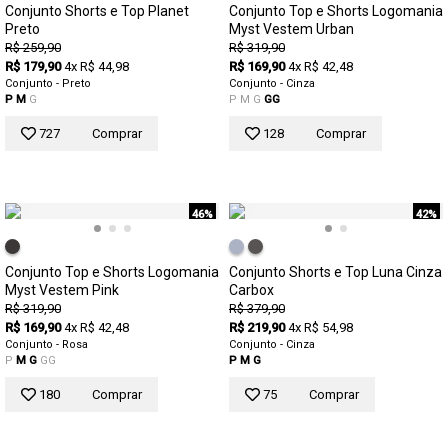
Conjunto Shorts e Top Planet
Conjunto Top e Shorts Logomania
Preto
Myst Vestem Urban
R$ 259,90
R$ 319,90
R$ 179,90
4x R$ 44,98
R$ 169,90
4x R$ 42,48
Conjunto - Preto
Conjunto - Cinza
P
M
G
P
M
G
GG
727
Comprar
128
Comprar
46%
42%
Conjunto Top e Shorts Logomania
Conjunto Shorts e Top Luna Cinza
Myst Vestem Pink
Carbox
R$ 319,90
R$ 379,90
R$ 169,90
4x R$ 42,48
R$ 219,90
4x R$ 54,98
Conjunto - Rosa
Conjunto - Cinza
P
M
G
GG
P
M
G
180
Comprar
75
Comprar