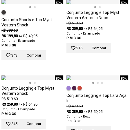
50%
50%
Conjunto Legging e Top Myst
Vestem Amarelo Neon
Conjunto Shorts e Top Myst
R$ 519,60
Vestem Shock
R$ 259,80
4x R$ 64,95
R$ 399,60
Conjunto - Estampado
R$ 199,80
4x R$ 49,95
P
M
G
GG
Conjunto - Estampado
P
M
G
GG
216
Comprar
343
Comprar
50%
50%
Conjunto Legging e Top Myst
Vestem Shock
Conjunto Legging e Top Lara Açai
R$ 519,60
Ii
R$ 259,80
4x R$ 64,95
R$ 479,60
Conjunto - Estampado
R$ 239,80
4x R$ 59,95
P
M
G
GG
Conjunto - Roxo
P
M
G
GG
245
Comprar