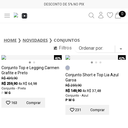
DESCONTO DE 5% NO PIX
0
HOME
❯
NOVIDADES
❯
CONJUNTOS
Filtros
40%
42%
Conjunto Top e Legging Carmen
Grafite e Preto
Conjunto Short e Top Lia Azul
R$ 439,90
Garoa
R$ 259,90
4x R$ 64,98
R$ 259,90
Conjunto - Preto
R$ 149,90
4x R$ 37,48
P
M
G
Conjunto - Azul
P
M
G
163
Comprar
231
Comprar