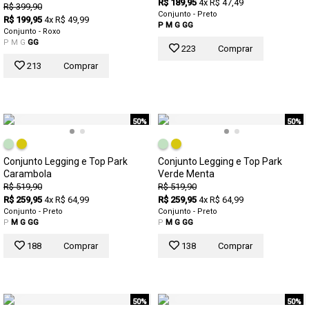
R$ 189,95
4x R$ 47,49
R$ 399,90
Conjunto - Preto
R$ 199,95
4x R$ 49,99
P
M
G
GG
Conjunto - Roxo
P
M
G
GG
223
Comprar
213
Comprar
50%
50%
Conjunto Legging e Top Park
Conjunto Legging e Top Park
Carambola
Verde Menta
R$ 519,90
R$ 519,90
R$ 259,95
4x R$ 64,99
R$ 259,95
4x R$ 64,99
Conjunto - Preto
Conjunto - Preto
P
M
G
GG
P
M
G
GG
188
Comprar
138
Comprar
50%
50%