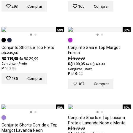
293
Comprar
165
Comprar
50%
50%
Conjunto Shorts e Top Preto
Conjunto Saia e Top Margot
Fucsia
R$ 239,90
R$ 399,90
R$ 119,95
4x R$ 29,99
Conjunto - Preto
R$ 199,95
4x R$ 49,99
P
M
G
GG
Conjunto - Roxo
P
M
G
GG
135
Comprar
187
Comprar
50%
50%
Conjunto Shorts e Top Luciana
Preto e Lavanda Neon e Menta
Conjunto Shorts Corrida e Top
R$ 379,90
Margot Lavanda Neon