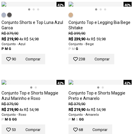
42%
40%
Conjunto Shorts e Top Luna Azul
Conjunto Top e Legging Bia Bege
Garoa
Shitake
R$ 379,90
R$ 399,90
R$ 219,90
4x R$ 54,98
R$ 239,90
4x R$ 59,98
Conjunto - Azul
Conjunto - Bege
P
M
G
P
M
G
90
Comprar
238
Comprar
42%
42%
Conjunto Top e Shorts Maggie
Conjunto Top e Shorts Maggie
Azul Marinho e Roxo
Preto e Amarelo
R$ 379,90
R$ 379,90
R$ 219,90
4x R$ 54,98
R$ 219,90
4x R$ 54,98
Conjunto - Roxo
Conjunto - Amarelo
P
M
G
GG
P
M
G
GG
53
Comprar
68
Comprar