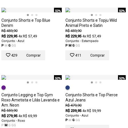
50%
50%
Conjunto Shorts e Top Blue
Conjunto Shorts e Topju Wild
Denim
Animal Preto e Satin
R$ 459,90
R$ 459,90
R$ 229,95
4x R$ 57,49
R$ 229,95
4x R$ 57,49
Conjunto - Azul
Conjunto - Estampado
P
M
G
GG
P
M
G
GG
429
Comprar
411
Comprar
50%
50%
Conjunto Legging e Top Gym
Conjunto Shorts e Top Pierce
Roxo Ametista e Lilás Lavanda e
Azul Jeans
Am. Neon
R$ 479,90
R$ 559,90
R$ 239,95
4x R$ 59,99
R$ 279,95
4x R$ 69,99
Conjunto - Azul
P
M
G
GG
Conjunto - Roxo
P
M
G
GG