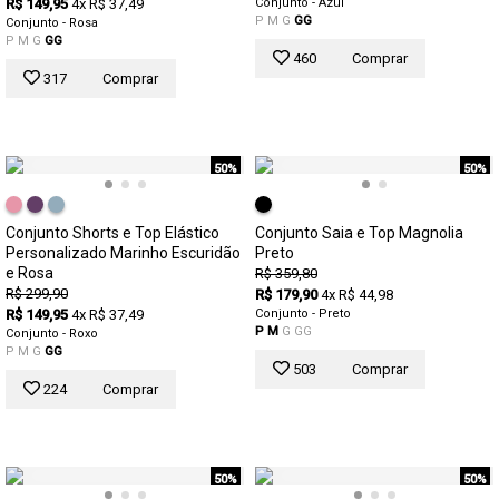
R$ 149,95
4x R$ 37,49
Conjunto - Azul
P
M
G
GG
Conjunto - Rosa
P
M
G
GG
460
Comprar
317
Comprar
50%
50%
Conjunto Shorts e Top Elástico
Conjunto Saia e Top Magnolia
Personalizado Marinho Escuridão
Preto
e Rosa
R$ 359,80
R$ 299,90
R$ 179,90
4x R$ 44,98
R$ 149,95
4x R$ 37,49
Conjunto - Preto
P
M
G
GG
Conjunto - Roxo
P
M
G
GG
503
Comprar
224
Comprar
50%
50%