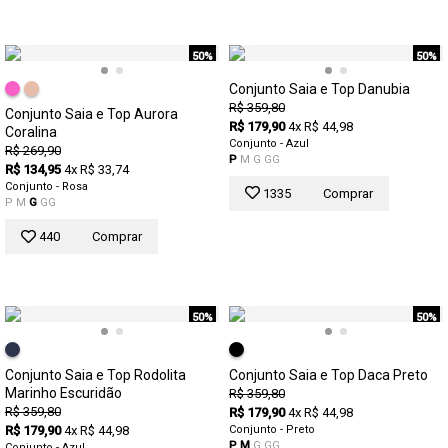
50%
50%
Conjunto Saia e Top Danubia
R$ 359,80
Conjunto Saia e Top Aurora
R$ 179,90
4x R$ 44,98
Coralina
Conjunto - Azul
R$ 269,90
P
M
G
GG
R$ 134,95
4x R$ 33,74
Conjunto - Rosa
1335
Comprar
P
M
G
GG
440
Comprar
50%
50%
Conjunto Saia e Top Rodolita
Conjunto Saia e Top Daca Preto
Marinho Escuridão
R$ 359,80
R$ 359,80
R$ 179,90
4x R$ 44,98
R$ 179,90
4x R$ 44,98
Conjunto - Preto
P
M
G
GG
Conjunto - Azul