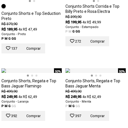
Conjunto Shorts Corrida e Top
Billy Preto e Rosa Electra
Conjunto Shorts e Top Seduction
R$ 399,90
Preto
R$ 199,95
4x R$ 49,99
R$ 379,90
Conjunto - Estampado
R$ 189,95
4x R$ 47,49
P
M
G
GG
Conjunto - Preto
P
M
G
GG
272
Comprar
137
Comprar
50%
50%
Conjunto Shorts, Regata e Top
Conjunto Shorts, Regata e Top
Bass Jaguar Flamingo
Bass Jaguar Menta
R$ 499,90
R$ 499,90
R$ 249,95
4x R$ 62,49
R$ 249,95
4x R$ 62,49
Conjunto - Laranja
Conjunto - Menta
P
M
G
GG
P
M
G
GG
392
Comprar
397
Comprar