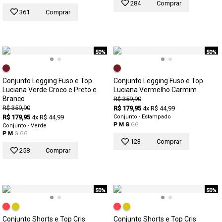
284
Comprar
361
Comprar
50%
50%
Conjunto Legging Fuso e Top
Conjunto Legging Fuso e Top
Luciana Verde Croco e Preto e
Luciana Vermelho Carmim
Branco
R$ 359,90
R$ 359,90
R$ 179,95
4x R$ 44,99
R$ 179,95
4x R$ 44,99
Conjunto - Estampado
P
M
G
GG
Conjunto - Verde
P
M
G
GG
123
Comprar
258
Comprar
50%
50%
Conjunto Shorts e Top Cris
Conjunto Shorts e Top Cris