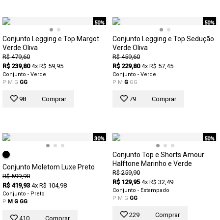
50%
50%
Conjunto Legging e Top Margot
Conjunto Legging e Top Sedução
Verde Oliva
Verde Oliva
R$ 479,60
R$ 459,60
R$ 239,80
4x R$ 59,95
R$ 229,80
4x R$ 57,45
Conjunto - Verde
Conjunto - Verde
P
M
G
GG
P
M
G
GG
98
Comprar
79
Comprar
30%
50%
Conjunto Top e Shorts Amour
Halftone Marinho e Verde
Conjunto Moletom Luxe Preto
R$ 259,90
R$ 599,90
R$ 129,95
4x R$ 32,49
R$ 419,93
4x R$ 104,98
Conjunto - Estampado
Conjunto - Preto
P
M
G
GG
P
M
G
GG
229
Comprar
410
Comprar