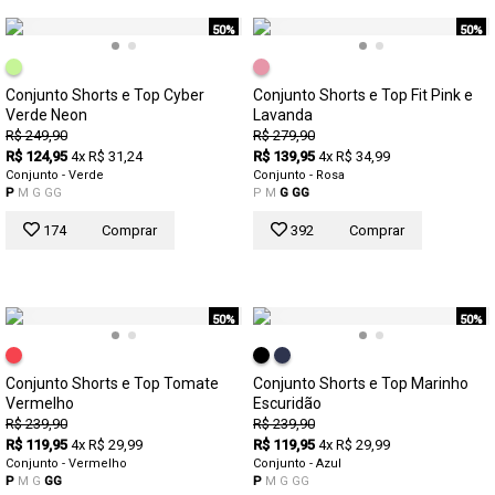
50%
50%
Conjunto Shorts e Top Cyber
Conjunto Shorts e Top Fit Pink e
Verde Neon
Lavanda
R$ 249,90
R$ 279,90
R$ 124,95
4x R$ 31,24
R$ 139,95
4x R$ 34,99
Conjunto - Verde
Conjunto - Rosa
P
M
G
GG
P
M
G
GG
174
Comprar
392
Comprar
50%
50%
Conjunto Shorts e Top Tomate
Conjunto Shorts e Top Marinho
Vermelho
Escuridão
R$ 239,90
R$ 239,90
R$ 119,95
4x R$ 29,99
R$ 119,95
4x R$ 29,99
Conjunto - Vermelho
Conjunto - Azul
P
M
G
GG
P
M
G
GG