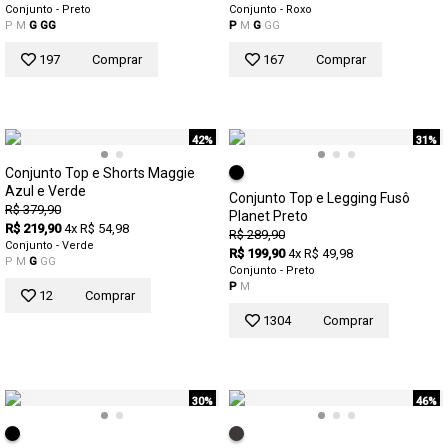
Conjunto - Preto
Conjunto - Roxo
P
M
G
GG
P
M
G
GG
197
Comprar
167
Comprar
42%
31%
Conjunto Top e Shorts Maggie
Azul e Verde
Conjunto Top e Legging Fusô
R$ 379,90
Planet Preto
R$ 219,90
4x R$ 54,98
R$ 289,90
Conjunto - Verde
R$ 199,90
4x R$ 49,98
P
M
G
GG
Conjunto - Preto
P
M
12
Comprar
1304
Comprar
30%
46%