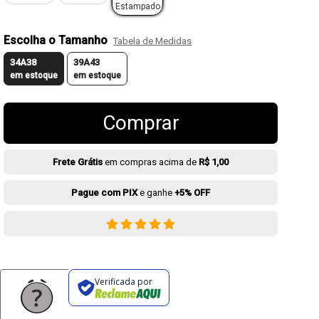
Estampado
Escolha o Tamanho
Tabela de Medidas
34A38
39A43
em estoque
em estoque
Comprar
Frete Grátis
em compras acima de
R$ 1,00
Pague com PIX
e ganhe
+5% OFF
Verificada por