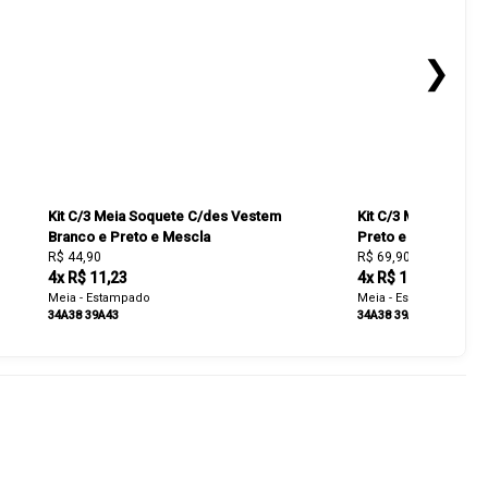
❯
Kit C/3 Meia Soquete C/des Vestem
Kit C/3 Meia Cano 
Branco e Preto e Mescla
Preto e Mescla
R$ 44,90
R$ 69,90
4x R$ 11,23
4x R$ 17,48
Meia - Estampado
Meia - Estampado
34A38
39A43
34A38
39A43