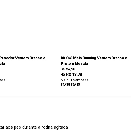
a Puxador Vestem Branco e
Kit C/3 Meia Running Vestem Branco e
cla
Preto e Mescla
R$ 54,90
4x R$ 13,73
pado
Meia - Estampado
34A38
39A43
ar aos pés durante a rotina agitada.