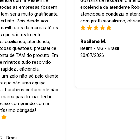
iência com a Vestem, é
Gostaria de ressaltar o aten
e todas as empresas fossem
excelência da atendente Robe
em seria muito gratificante,
atenciosa e conduziu o ate
perfeito. Pois desde aos
com profissionalismo, obrig
ravilhosos da marca até os
is que são realmente
os auxiliando, atendendo,
Rosilane M.
todas questões, precisei de
Betim - MG - Brasil
conta de TAM do produto. Em
20/07/2026
e minutos tudo resolvido
apidez , eficiência,
 um zelo não só pelo cliente
bi que são uma equipe
s. Parabéns certamente não
 marca para treinar, tenho
reciso comprando com a
tíssimo obrigada!
C - Brasil