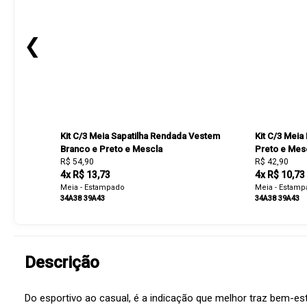
❮
Kit C/3 Meia Sapatilha Rendada Vestem
Kit C/3 Mei
Branco e Preto e Mescla
Preto e Mes
R$ 54,90
R$ 42,90
4x R$ 13,73
4x R$ 10,73
Meia - Estampado
Meia - Estam
34A38
39A43
34A38
39A43
Descrição
Do esportivo ao casual, é a indicação que melhor traz bem-est