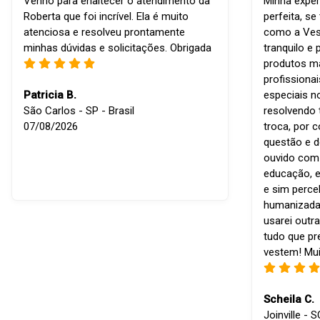
Venho para enaltecer o atendimento da
Minha exper
Roberta que foi incrível. Ela é muito
perfeita, s
atenciosa e resolveu prontamente
como a Vest
minhas dúvidas e solicitações. Obrigada
tranquilo e 
produtos ma
profissiona
Patricia B.
especiais n
São Carlos - SP - Brasil
resolvendo 
07/08/2026
troca, por 
questão e d
ouvido com r
educação, e
e sim perce
humanizada
usarei outra
tudo que p
vestem! Mui
Scheila C.
Joinville - S