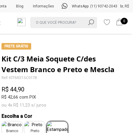
onta
Blog
Informações
WhatsApp: (11) 93742-2043
br, R$
0
FRETE GRÁTIS
Kit C/3 Meia Soquete C/des
Vestem Branco e Preto e Mescla
Ref: KITMEI13.C0178
R$ 44,90
R$ 42,66 com PIX
ou 4x R$ 11,23 s/ juros
Escolha a Cor
Branco
Preto