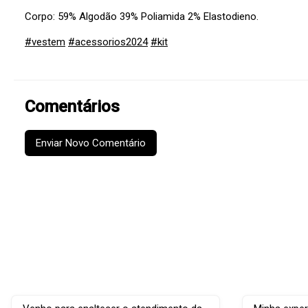
Corpo: 59% Algodão 39% Poliamida 2% Elastodieno.
#vestem
#acessorios2024
#kit
Comentários
Enviar Novo Comentário