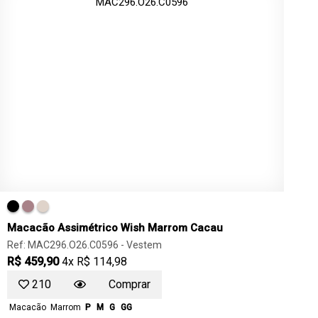
Macacão Assimétrico Wish Marrom Cacau
Ref: MAC296.O26.C0596 -
Vestem
R$ 459,90
4x R$ 114,98
210
Comprar
Macacão
Marrom
P
M
G
GG