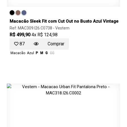
Macacão Sleek Fit com Cut Out no Busto Azul Vintage
Ref: MAC309.I26.C0738 -
Vestem
R$ 499,90
4x R$ 124,98
87
Comprar
Macacão
Azul
P
M
G
GG