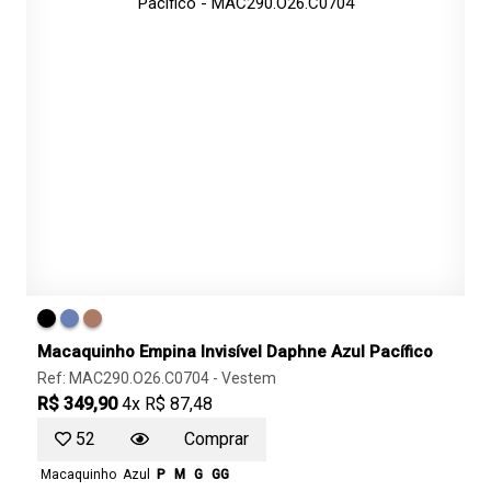
Macaquinho Empina Invisível Daphne Azul Pacífico
Ref: MAC290.O26.C0704 -
Vestem
R$ 349,90
4x R$ 87,48
52
Comprar
Macaquinho
Azul
P
M
G
GG