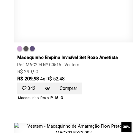
Macaquinho Empina Invisível Set Roxo Ametista
Ref: MAC294.NY.C0515 -
Vestem
R$ 299,90
R$ 209,93
4x R$ 52,48
342
Comprar
Macaquinho
Roxo
P
M
G
30%