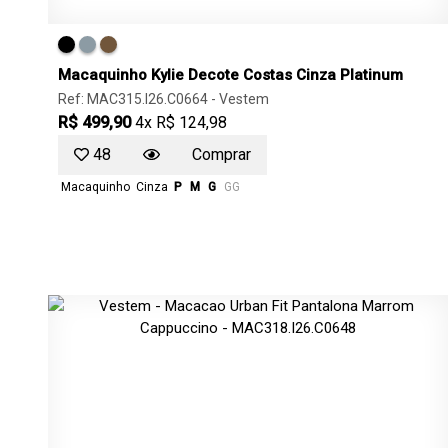
Macaquinho Kylie Decote Costas Cinza Platinum
Ref: MAC315.I26.C0664 -
Vestem
R$ 499,90
4x R$ 124,98
48
Comprar
Macaquinho
Cinza
P
M
G
GG