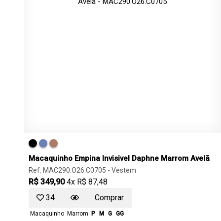
Macaquinho Empina Invisivel Daphne Marrom Avelã
Ref: MAC290.O26.C0705 -
Vestem
R$ 349,90
4x R$ 87,48
34
Comprar
Macaquinho
Marrom
P
M
G
GG