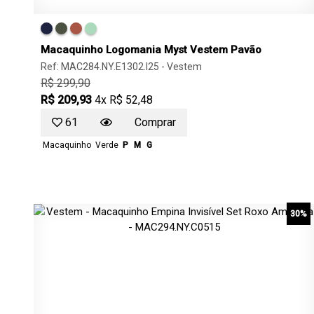
Macaquinho Logomania Myst Vestem Pavão
Ref: MAC284.NY.E1302.I25 -
Vestem
R$ 299,90
R$ 209,93
4x R$ 52,48
61
Comprar
Macaquinho
Verde
P
M
G
30%