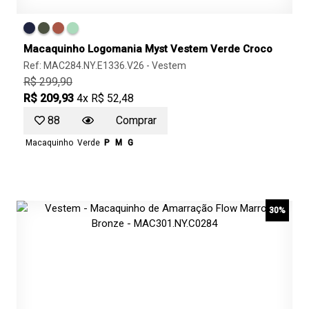
Macaquinho Logomania Myst Vestem Verde Croco
Ref: MAC284.NY.E1336.V26 -
Vestem
R$ 299,90
R$ 209,93
4x R$ 52,48
88
Comprar
Macaquinho
Verde
P
M
G
30%