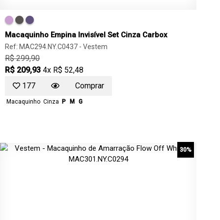
Macaquinho Empina Invisível Set Cinza Carbox
Ref: MAC294.NY.C0437 -
Vestem
R$ 299,90
R$ 209,93
4x R$ 52,48
177
Comprar
Macaquinho
Cinza
P
M
G
30%