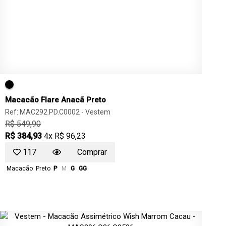
Macacão Flare Anacã Preto
Ref: MAC292.PD.C0002 -
Vestem
R$ 549,90
R$ 384,93
4x R$ 96,23
117
Comprar
Macacão
Preto
P
M
G
GG