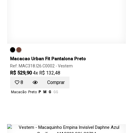
Macacao Urban Fit Pantalona Preto
Ref: MAC318.I26.C0002 -
Vestem
R$ 529,90
4x R$ 132,48
8
Comprar
Macacão
Preto
P
M
G
GG