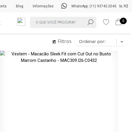
onta
Blog
Informações
WhatsApp: (11) 93742-2043
br, R$
0
Filtros