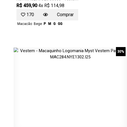
R$ 459,90
4x R$ 114,98
170
Comprar
Macacão
Bege
P
M
G
GG
30%