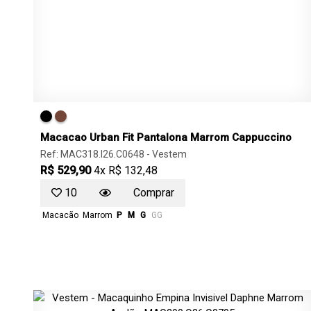
Macacao Urban Fit Pantalona Marrom Cappuccino
Ref: MAC318.I26.C0648 -
Vestem
R$ 529,90
4x R$ 132,48
10
Comprar
Macacão
Marrom
P
M
G
GG