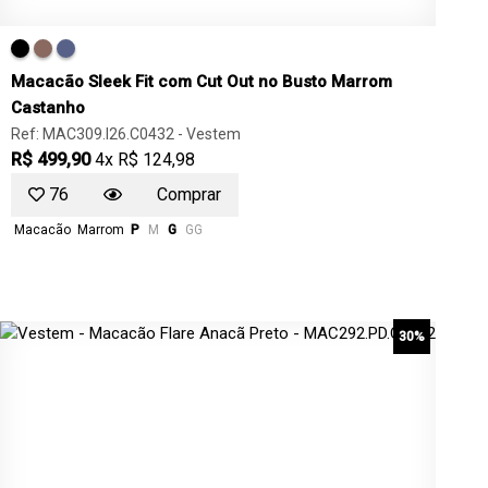
Macacão Sleek Fit com Cut Out no Busto Marrom
Castanho
Ref: MAC309.I26.C0432 -
Vestem
R$ 499,90
4x R$ 124,98
76
Comprar
Macacão
Marrom
P
M
G
GG
30%