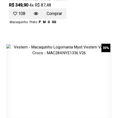
R$ 349,90
4x R$ 87,48
108
Comprar
Macaquinho
Preto
P
M
G
GG
30%