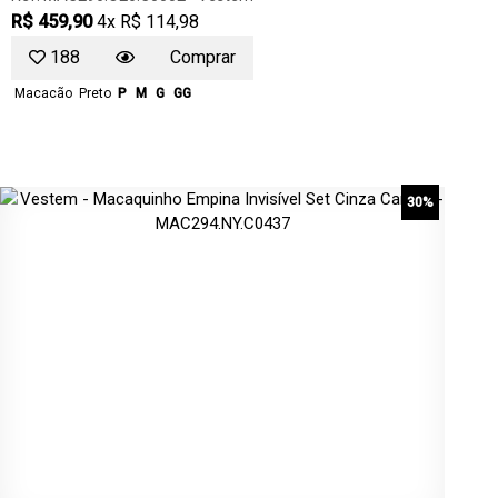
R$ 459,90
4x R$ 114,98
188
Comprar
Macacão
Preto
P
M
G
GG
30%