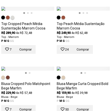
Top Cropped Peach Média
Top Peach Média Sustentação
Sustentação Marrom Cocoa
Marrom Cocoa
R$ 289,90
4x R$ 72,48
R$ 249,90
4x R$ 62,48
Top - Marrom
Top - Marrom
P
M
G
GG
P
M
G
GG
7
Comprar
24
Comprar
Blusa Cropped Polo Matchpoint
Blusa Manga Curta Cropped Bold
Bege Marfim
Bege Marfim
R$ 229,90
4x R$ 57,48
R$ 159,90
4x R$ 39,98
Blusa - Bege
Blusa - Bege
P
M
G
GG
P
M
G
GG
7
Comprar
50
Comprar