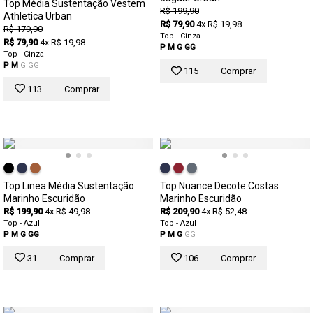
Top Média Sustentação Vestem
R$ 199,90
Athletica Urban
R$ 79,90
4x R$ 19,98
R$ 179,90
Top - Cinza
R$ 79,90
4x R$ 19,98
P
M
G
GG
Top - Cinza
P
M
G
GG
115
Comprar
113
Comprar
Top Linea Média Sustentação
Top Nuance Decote Costas
Marinho Escuridão
Marinho Escuridão
R$ 199,90
4x R$ 49,98
R$ 209,90
4x R$ 52,48
Top - Azul
Top - Azul
P
M
G
GG
P
M
G
GG
31
Comprar
106
Comprar