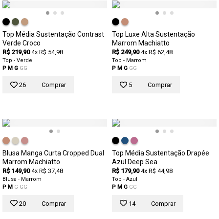
Top Média Sustentação Contrast
Top Luxe Alta Sustentação
Verde Croco
Marrom Machiatto
R$ 219,90
4x R$ 54,98
R$ 249,90
4x R$ 62,48
Top - Verde
Top - Marrom
P
M
G
GG
P
M
G
GG
26
Comprar
5
Comprar
Blusa Manga Curta Cropped Dual
Top Média Sustentação Drapée
Marrom Machiatto
Azul Deep Sea
R$ 149,90
4x R$ 37,48
R$ 179,90
4x R$ 44,98
Blusa - Marrom
Top - Azul
P
M
G
GG
P
M
G
GG
20
Comprar
14
Comprar