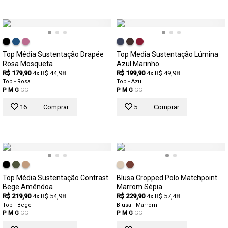
Top Média Sustentação Drapée
Top Media Sustentação Lúmina
Rosa Mosqueta
Azul Marinho
R$ 179,90
4x R$ 44,98
R$ 199,90
4x R$ 49,98
Top - Rosa
Top - Azul
P
M
G
GG
P
M
G
GG
16
Comprar
5
Comprar
Top Média Sustentação Contrast
Blusa Cropped Polo Matchpoint
Bege Amêndoa
Marrom Sépia
R$ 219,90
4x R$ 54,98
R$ 229,90
4x R$ 57,48
Top - Bege
Blusa - Marrom
P
M
G
GG
P
M
G
GG