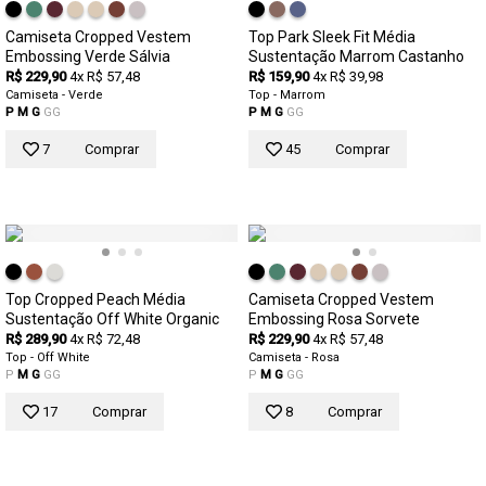
Camiseta Cropped Vestem
Top Park Sleek Fit Média
Embossing Verde Sálvia
Sustentação Marrom Castanho
R$ 229,90
4x R$ 57,48
R$ 159,90
4x R$ 39,98
Camiseta - Verde
Top - Marrom
P
M
G
GG
P
M
G
GG
7
Comprar
45
Comprar
Top Cropped Peach Média
Camiseta Cropped Vestem
Sustentação Off White Organic
Embossing Rosa Sorvete
R$ 289,90
4x R$ 72,48
R$ 229,90
4x R$ 57,48
Top - Off White
Camiseta - Rosa
P
M
G
GG
P
M
G
GG
17
Comprar
8
Comprar