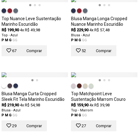
Top Nuance Leve Sustentação
Blusa Manga Longa Cropped
Marinho Escuridão
Nuance Marinho Escuridão
R$ 199,90
4x R$ 49,98
R$ 229,90
4x R$ 57,48
Top - Azul
Blusa - Azul
P
M
G
GG
P
M
G
GG
67
Comprar
52
Comprar
Blusa Manga Curta Cropped
Top Matchpoint Leve
Sleek Fit Tela Marinho Escuridão
Sustentação Marrom Couro
R$ 219,90
4x R$ 54,98
R$ 159,90
4x R$ 39,98
Blusa - Azul
Top - Marrom
P
M
G
GG
P
M
G
GG
29
Comprar
27
Comprar