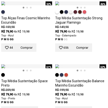
50%
46%
Top Alças Finas Cosmic Marinho
Top Média Sustentação Strong
Escuridão
Jaguar Flamingo
R$ 159,90
R$ 149,90
R$ 79,90
4x R$ 19,98
R$ 79,90
4x R$ 19,98
Top - Azul
Top - Estampado
P
M
G
GG
P
M
G
GG
44
Comprar
656
Comprar
61%
60%
Top Média Sustentação Space
Top Média Sustentação Balance
Preto
Marinho Escuridão
R$ 209,90
R$ 199,90
R$ 79,90
4x R$ 19,98
R$ 79,90
4x R$ 19,98
Top - Preto
Top - Azul
P
M
G
GG
P
M
G
GG