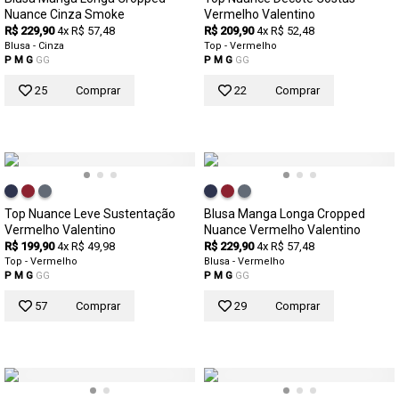
Nuance Cinza Smoke
Vermelho Valentino
R$ 229,90
4x R$ 57,48
R$ 209,90
4x R$ 52,48
Blusa - Cinza
Top - Vermelho
P
M
G
GG
P
M
G
GG
25
Comprar
22
Comprar
Top Nuance Leve Sustentação
Blusa Manga Longa Cropped
Vermelho Valentino
Nuance Vermelho Valentino
R$ 199,90
4x R$ 49,98
R$ 229,90
4x R$ 57,48
Top - Vermelho
Blusa - Vermelho
P
M
G
GG
P
M
G
GG
57
Comprar
29
Comprar