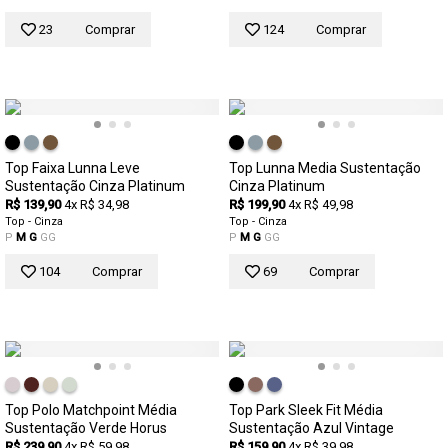
23
Comprar
124
Comprar
Top Faixa Lunna Leve
Top Lunna Media Sustentação
Sustentação Cinza Platinum
Cinza Platinum
R$ 139,90
4x R$ 34,98
R$ 199,90
4x R$ 49,98
Top - Cinza
Top - Cinza
P
M
G
GG
P
M
G
GG
104
Comprar
69
Comprar
Top Polo Matchpoint Média
Top Park Sleek Fit Média
Sustentação Verde Horus
Sustentação Azul Vintage
R$ 239,90
4x R$ 59,98
R$ 159,90
4x R$ 39,98