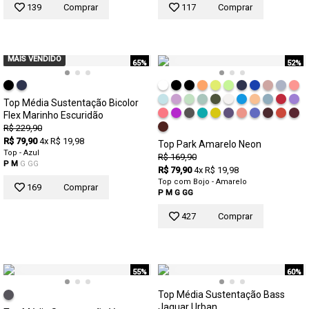
139
Comprar
117
Comprar
MAIS VENDIDO
65%
52%
Top Média Sustentação Bicolor
Flex Marinho Escuridão
R$ 229,90
R$ 79,90
4x R$ 19,98
Top Park Amarelo Neon
Top - Azul
R$ 169,90
P
M
G
GG
R$ 79,90
4x R$ 19,98
Top com Bojo - Amarelo
169
Comprar
P
M
G
GG
427
Comprar
55%
60%
Top Média Sustentação Bass
Jaguar Urban