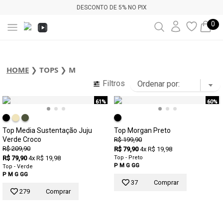
DESCONTO DE 5% NO PIX
0
HOME
❯
TOPS
❯
M
Filtros
61%
60%
Top Media Sustentação Juju
Top Morgan Preto
Verde Croco
R$ 199,90
R$ 209,90
R$ 79,90
4x R$ 19,98
R$ 79,90
4x R$ 19,98
Top - Preto
P
M
G
GG
Top - Verde
P
M
G
GG
37
Comprar
279
Comprar