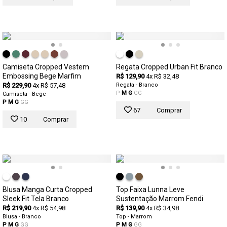
Camiseta Cropped Vestem
Regata Cropped Urban Fit Branco
Embossing Bege Marfim
R$ 129,90
4x R$ 32,48
R$ 229,90
4x R$ 57,48
Regata - Branco
P
M
G
GG
Camiseta - Bege
P
M
G
GG
67
Comprar
10
Comprar
Blusa Manga Curta Cropped
Top Faixa Lunna Leve
Sleek Fit Tela Branco
Sustentação Marrom Fendi
R$ 219,90
4x R$ 54,98
R$ 139,90
4x R$ 34,98
Blusa - Branco
Top - Marrom
P
M
G
GG
P
M
G
GG