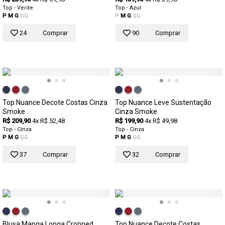
Top - Verde
Top - Azul
P
M
G
GG
P
M
G
GG
24
Comprar
90
Comprar
Top Nuance Decote Costas Cinza
Top Nuance Leve Sustentação
Smoke
Cinza Smoke
R$ 209,90
4x R$ 52,48
R$ 199,90
4x R$ 49,98
Top - Cinza
Top - Cinza
P
M
G
GG
P
M
G
GG
37
Comprar
32
Comprar
Blusa Manga Longa Cropped
Top Nuance Decote Costas