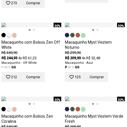
273
Comprar
30%
30%
Macaquinho com Bolsos Zen Off
Macaquinho Myst Vestem
White
Noturno
R$ 349,90
R$ 299,90
R$ 244,93
4x R$ 61,23
R$ 209,93
4x R$ 52,48
Macaquinho - Off White
Macaquinho - Azul
P
M
G
GG
P
M
G
GG
212
Comprar
125
Comprar
30%
30%
Macaquinho com Bolsos Zen
Macaquinho Myst Vestem Verde
Coralina
Fresh
R$ 349,90
R$ 299,90