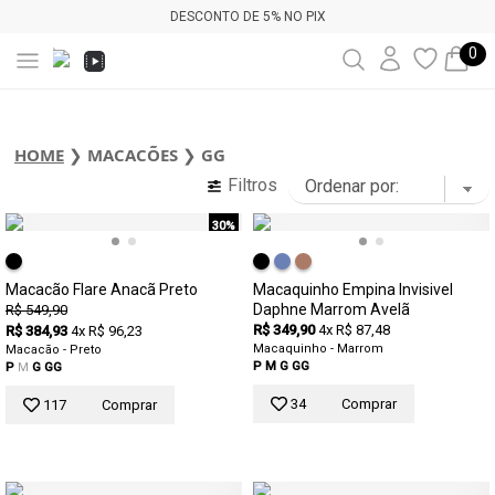
DESCONTO DE 5% NO PIX
0
HOME
❯
MACACÕES
❯
GG
Filtros
30%
Macacão Flare Anacã Preto
Macaquinho Empina Invisivel
Daphne Marrom Avelã
R$ 549,90
R$ 349,90
4x R$ 87,48
R$ 384,93
4x R$ 96,23
Macaquinho - Marrom
Macacão - Preto
P
M
G
GG
P
M
G
GG
34
Comprar
117
Comprar