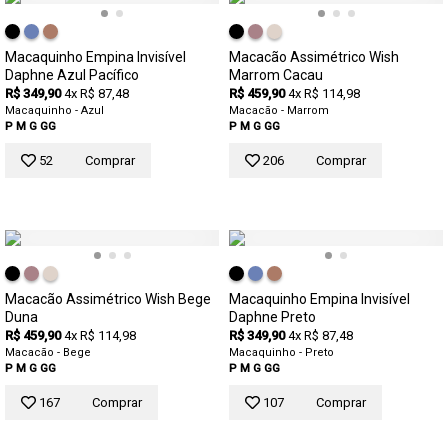
Macaquinho Empina Invisível
Macacão Assimétrico Wish
Daphne Azul Pacífico
Marrom Cacau
R$ 349,90
4x R$ 87,48
R$ 459,90
4x R$ 114,98
Macaquinho - Azul
Macacão - Marrom
P
M
G
GG
P
M
G
GG
52
Comprar
206
Comprar
Macacão Assimétrico Wish Bege
Macaquinho Empina Invisível
Duna
Daphne Preto
R$ 459,90
4x R$ 114,98
R$ 349,90
4x R$ 87,48
Macacão - Bege
Macaquinho - Preto
P
M
G
GG
P
M
G
GG
167
Comprar
107
Comprar