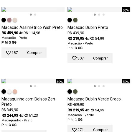
50%
Macacão Assimétrico Wish Preto
Macacao Dublin Preto
R$ 459,90
4x R$ 114,98
R$ 439,90
Macacão - Preto
R$ 219,95
4x R$ 54,99
P
M
G
GG
Macacão - Preto
P
M
G
GG
187
Comprar
307
Comprar
30%
50%
Macaquinho com Bolsos Zen
Macacao Dublin Verde Croco
Preto
R$ 439,90
R$ 349,90
R$ 219,95
4x R$ 54,99
R$ 244,93
4x R$ 61,23
Macacão - Verde
P
M
G
GG
Macaquinho - Preto
P
M
G
GG
271
Comprar