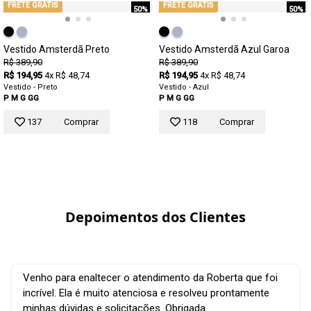
FRETE GRÁTIS
FRETE GRÁTIS
50%
50%
Vestido Amsterdã Preto
Vestido Amsterdã Azul Garoa
R$ 389,90
R$ 389,90
R$ 194,95
4x R$ 48,74
R$ 194,95
4x R$ 48,74
Vestido - Preto
Vestido - Azul
P
M
G
GG
P
M
G
GG
137
Comprar
118
Comprar
Depoimentos dos Clientes
Venho para enaltecer o atendimento da Roberta que foi
incrível. Ela é muito atenciosa e resolveu prontamente
minhas dúvidas e solicitações. Obrigada