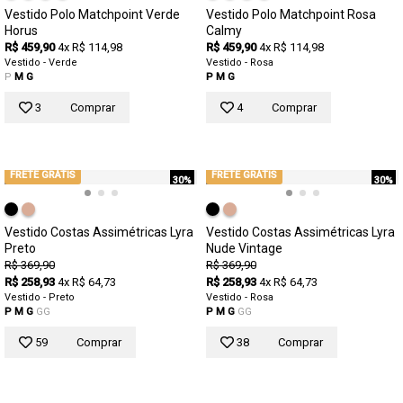
Vestido Polo Matchpoint Verde
Vestido Polo Matchpoint Rosa
Horus
Calmy
R$ 459,90
4x R$ 114,98
R$ 459,90
4x R$ 114,98
Vestido - Verde
Vestido - Rosa
P
M
G
P
M
G
3
Comprar
4
Comprar
FRETE GRÁTIS
FRETE GRÁTIS
30%
30%
Vestido Costas Assimétricas Lyra
Vestido Costas Assimétricas Lyra
Preto
Nude Vintage
R$ 369,90
R$ 369,90
R$ 258,93
4x R$ 64,73
R$ 258,93
4x R$ 64,73
Vestido - Preto
Vestido - Rosa
P
M
G
GG
P
M
G
GG
59
Comprar
38
Comprar