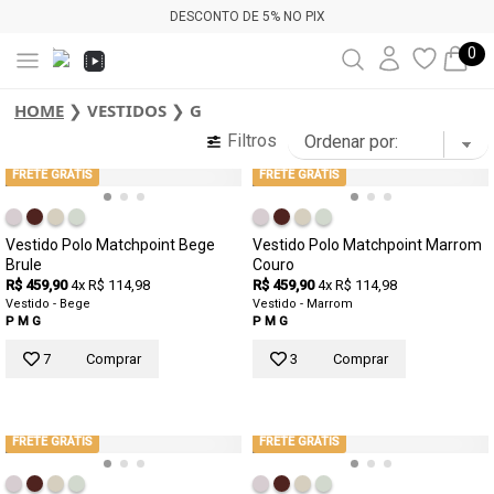
DESCONTO DE 5% NO PIX
0
HOME
❯
VESTIDOS
❯
G
Filtros
FRETE GRÁTIS
FRETE GRÁTIS
Vestido Polo Matchpoint Bege
Vestido Polo Matchpoint Marrom
Brule
Couro
R$ 459,90
4x R$ 114,98
R$ 459,90
4x R$ 114,98
Vestido - Bege
Vestido - Marrom
P
M
G
P
M
G
7
Comprar
3
Comprar
FRETE GRÁTIS
FRETE GRÁTIS