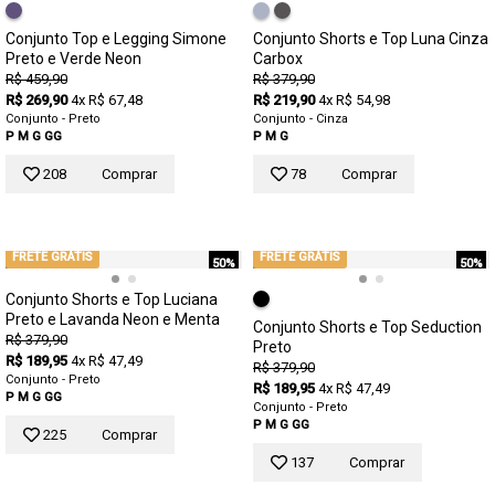
Conjunto Top e Legging Simone
Conjunto Shorts e Top Luna Cinza
Preto e Verde Neon
Carbox
R$ 459,90
R$ 379,90
R$ 269,90
4x R$ 67,48
R$ 219,90
4x R$ 54,98
Conjunto - Preto
Conjunto - Cinza
P
M
G
GG
P
M
G
208
Comprar
78
Comprar
FRETE GRÁTIS
FRETE GRÁTIS
50%
50%
Conjunto Shorts e Top Luciana
Preto e Lavanda Neon e Menta
Conjunto Shorts e Top Seduction
R$ 379,90
Preto
R$ 189,95
4x R$ 47,49
R$ 379,90
Conjunto - Preto
R$ 189,95
4x R$ 47,49
P
M
G
GG
Conjunto - Preto
P
M
G
GG
225
Comprar
137
Comprar