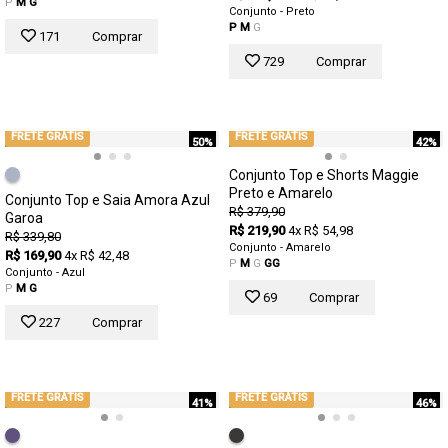
P
M
G
Conjunto - Preto
P
M
G
171
Comprar
729
Comprar
FRETE GRÁTIS
FRETE GRÁTIS
50%
42%
Conjunto Top e Shorts Maggie
Preto e Amarelo
Conjunto Top e Saia Amora Azul
R$ 379,90
Garoa
R$ 219,90
4x R$ 54,98
R$ 339,80
Conjunto - Amarelo
R$ 169,90
4x R$ 42,48
P
M
G
GG
Conjunto - Azul
P
M
G
69
Comprar
227
Comprar
FRETE GRÁTIS
FRETE GRÁTIS
41%
46%