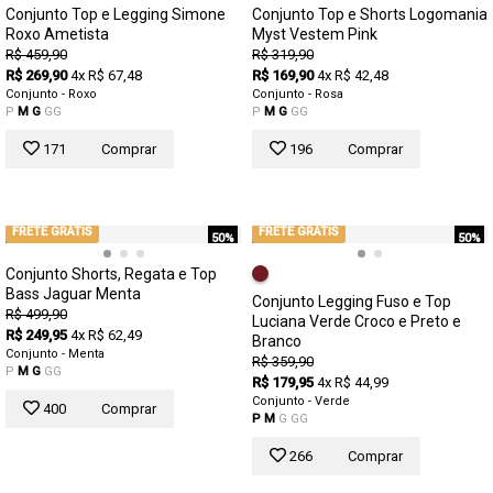
Conjunto Top e Legging Simone
Conjunto Top e Shorts Logomania
Roxo Ametista
Myst Vestem Pink
R$ 459,90
R$ 319,90
R$ 269,90
4x R$ 67,48
R$ 169,90
4x R$ 42,48
Conjunto - Roxo
Conjunto - Rosa
P
M
G
GG
P
M
G
GG
171
Comprar
196
Comprar
FRETE GRÁTIS
FRETE GRÁTIS
50%
50%
Conjunto Shorts, Regata e Top
Bass Jaguar Menta
Conjunto Legging Fuso e Top
R$ 499,90
Luciana Verde Croco e Preto e
R$ 249,95
4x R$ 62,49
Branco
Conjunto - Menta
R$ 359,90
P
M
G
GG
R$ 179,95
4x R$ 44,99
Conjunto - Verde
400
Comprar
P
M
G
GG
266
Comprar