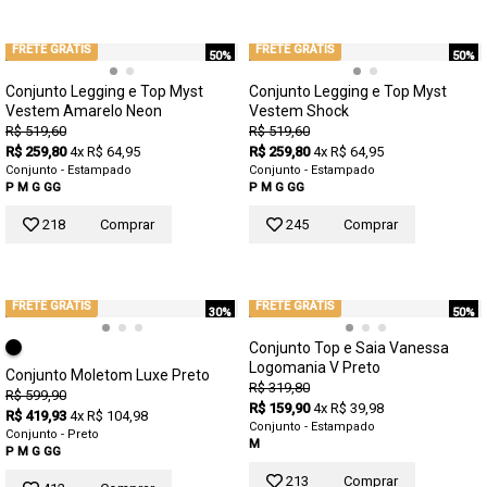
FRETE GRÁTIS
FRETE GRÁTIS
50%
50%
Conjunto Legging e Top Myst
Conjunto Legging e Top Myst
Vestem Amarelo Neon
Vestem Shock
R$ 519,60
R$ 519,60
R$ 259,80
4x R$ 64,95
R$ 259,80
4x R$ 64,95
Conjunto - Estampado
Conjunto - Estampado
P
M
G
GG
P
M
G
GG
218
Comprar
245
Comprar
FRETE GRÁTIS
FRETE GRÁTIS
30%
50%
Conjunto Top e Saia Vanessa
Logomania V Preto
Conjunto Moletom Luxe Preto
R$ 319,80
R$ 599,90
R$ 159,90
4x R$ 39,98
R$ 419,93
4x R$ 104,98
Conjunto - Estampado
Conjunto - Preto
M
P
M
G
GG
213
Comprar