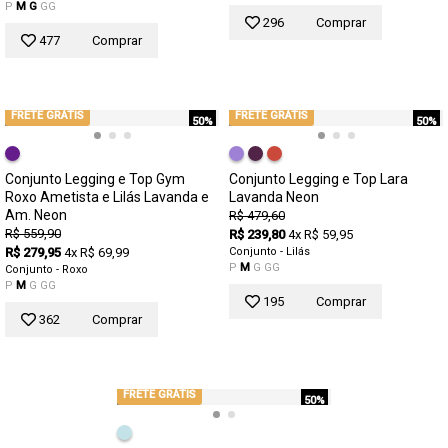
P
M
G
GG
296
Comprar
477
Comprar
FRETE GRÁTIS
FRETE GRÁTIS
50%
50%
Conjunto Legging e Top Gym
Conjunto Legging e Top Lara
Roxo Ametista e Lilás Lavanda e
Lavanda Neon
Am. Neon
R$ 479,60
R$ 559,90
R$ 239,80
4x R$ 59,95
R$ 279,95
4x R$ 69,99
Conjunto - Lilás
P
M
G
GG
Conjunto - Roxo
P
M
G
GG
195
Comprar
362
Comprar
FRETE GRÁTIS
50%