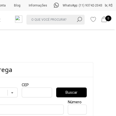
onta
Blog
Informações
WhatsApp: (11) 93742-2043
br, R$
0
rega
CEP
Buscar
Número