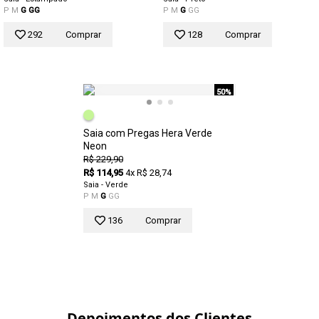
P
M
G
GG
P
M
G
GG
292
Comprar
128
Comprar
50%
Saia com Pregas Hera Verde
Neon
R$ 229,90
R$ 114,95
4x R$ 28,74
Saia - Verde
P
M
G
GG
136
Comprar
Depoimentos dos Clientes