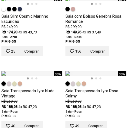
Saia Slim Cosmic Marinho
Saia com Bolsos Genebra Rosa
Escuridão
Romance
R$ 249,90
R$ 299,90
R$ 174,93
4x R$ 43,73
R$ 149,95
4x R$ 37,49
Saia - Azul
Saia - Rosa
P
M
G
GG
P
M
G
GG
25
Comprar
156
Comprar
30%
30%
Saia Transpassada Lyra Nude
Saia Transpassada Lyra Rosa
Vintage
Calmy
R$ 269,90
R$ 269,90
R$ 188,93
4x R$ 47,23
R$ 188,93
4x R$ 47,23
Saia - Rosa
Saia - Rosa
P
M
G
GG
P
M
G
GG
40
Comprar
49
Comprar