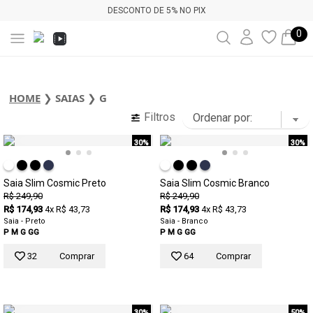
DESCONTO DE 5% NO PIX
0
HOME
❯
SAIAS
❯
G
Filtros
30%
30%
Saia Slim Cosmic Preto
Saia Slim Cosmic Branco
R$ 249,90
R$ 249,90
R$ 174,93
4x R$ 43,73
R$ 174,93
4x R$ 43,73
Saia - Preto
Saia - Branco
P
M
G
GG
P
M
G
GG
32
Comprar
64
Comprar
30%
50%