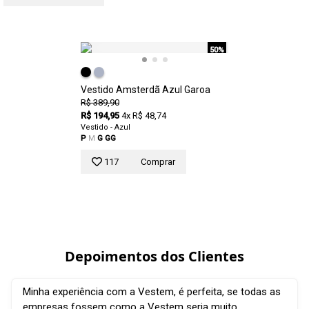
50%
Vestido Amsterdã Azul Garoa
R$ 389,90
R$ 194,95
4x R$ 48,74
Vestido - Azul
P
M
G
GG
117
Comprar
Depoimentos dos Clientes
Minha experiência com a Vestem, é perfeita, se todas as
empresas fossem como a Vestem seria muito