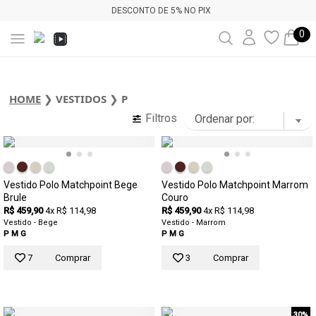
DESCONTO DE 5% NO PIX
0
HOME
❯
VESTIDOS
❯
P
Filtros
Vestido Polo Matchpoint Bege
Vestido Polo Matchpoint Marrom
Brule
Couro
R$ 459,90
4x R$ 114,98
R$ 459,90
4x R$ 114,98
Vestido - Bege
Vestido - Marrom
P
M
G
P
M
G
7
Comprar
3
Comprar
30%