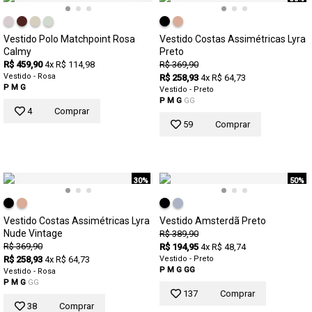
Vestido Polo Matchpoint Rosa
Vestido Costas Assimétricas Lyra
Calmy
Preto
R$ 459,90
4x R$ 114,98
R$ 369,90
Vestido - Rosa
R$ 258,93
4x R$ 64,73
P
M
G
Vestido - Preto
P
M
G
GG
4
Comprar
59
Comprar
30%
50%
Vestido Costas Assimétricas Lyra
Vestido Amsterdã Preto
Nude Vintage
R$ 389,90
R$ 369,90
R$ 194,95
4x R$ 48,74
R$ 258,93
4x R$ 64,73
Vestido - Preto
P
M
G
GG
Vestido - Rosa
P
M
G
GG
137
Comprar
38
Comprar