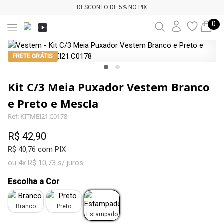
DESCONTO DE 5% NO PIX
0
FRETE GRÁTIS
Kit C/3 Meia Puxador Vestem Branco
e Preto e Mescla
Ref: KITMEI21.C0178
R$ 42,90
R$ 40,76 com PIX
ou 4x R$ 10,73 s/ juros
Escolha a Cor
Branco
Preto
Estampado