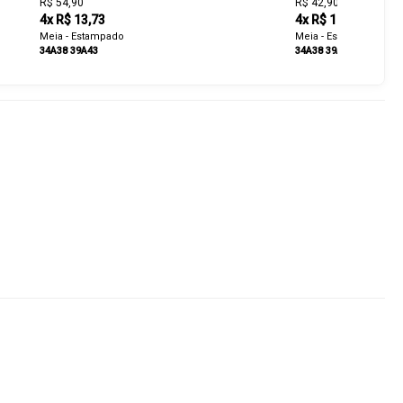
R$ 54,90
R$ 42,90
4x R$ 13,73
4x R$ 10,73
Meia - Estampado
Meia - Estampado
34A38
39A43
34A38
39A43