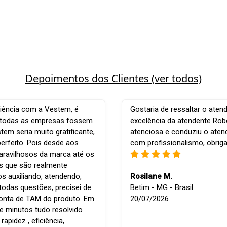
Depoimentos dos Clientes (ver todos)
iência com a Vestem, é
Gostaria de ressaltar o aten
e todas as empresas fossem
excelência da atendente Robe
em seria muito gratificante,
atenciosa e conduziu o ate
perfeito. Pois desde aos
com profissionalismo, obrig
ravilhosos da marca até os
is que são realmente
os auxiliando, atendendo,
Rosilane M.
todas questões, precisei de
Betim - MG - Brasil
conta de TAM do produto. Em
20/07/2026
e minutos tudo resolvido
apidez , eficiência,