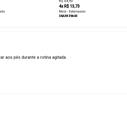
R$ 54,90
4x R$ 13,73
pado
Meia - Estampado
34A38
39A43
ar aos pés durante a rotina agitada.