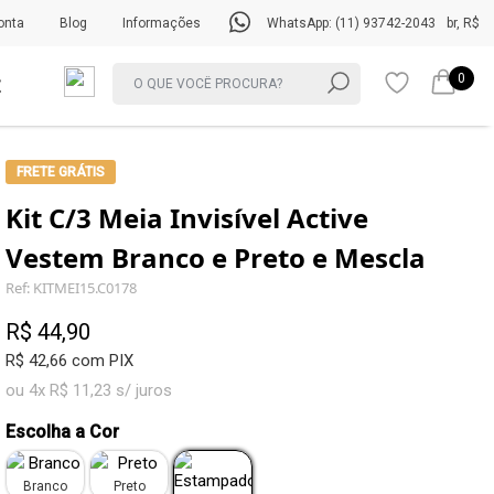
onta
Blog
Informações
WhatsApp: (11) 93742-2043
br, R$
0
FRETE GRÁTIS
Kit C/3 Meia Invisível Active
Vestem Branco e Preto e Mescla
Ref: KITMEI15.C0178
R$ 44,90
R$ 42,66 com PIX
ou 4x R$ 11,23 s/ juros
Escolha a Cor
Branco
Preto