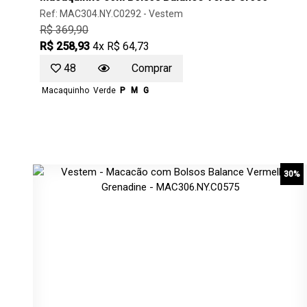
Ref: MAC304.NY.C0292 -
Vestem
R$ 369,90
R$ 258,93
4x R$ 64,73
48
Comprar
Macaquinho
Verde
P
M
G
30%