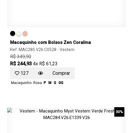
Macaquinho com Bolsos Zen Coralina
Ref: MAC285.V26.C0528 -
Vestem
R$ 349,90
R$ 244,93
4x R$ 61,23
127
Comprar
Macaquinho
Rosa
P
M
G
GG
30%