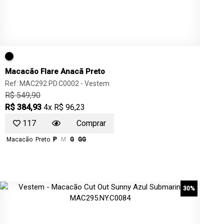
Macacão Flare Anacã Preto
Ref: MAC292.PD.C0002 -
Vestem
R$ 549,90
R$ 384,93
4x R$ 96,23
117
Comprar
Macacão
Preto
P
M
G
GG
30%