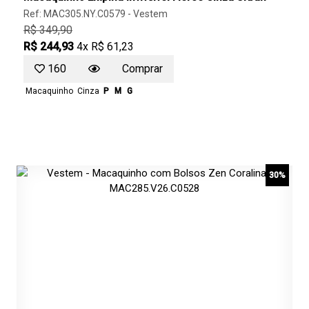
Ref: MAC305.NY.C0579 -
Vestem
R$ 349,90
R$ 244,93
4x R$ 61,23
160
Comprar
Macaquinho
Cinza
P
M
G
30%