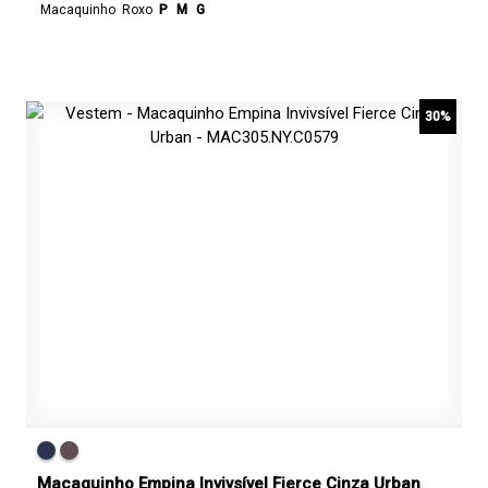
Macaquinho
Roxo
P
M
G
30%
Macaquinho Empina Invivsível Fierce Cinza Urban