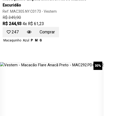
Escuridão
Ref: MAC305.NY.C0173 -
Vestem
R$ 349,90
R$ 244,93
4x R$ 61,23
247
Comprar
Macaquinho
Azul
P
M
G
30%