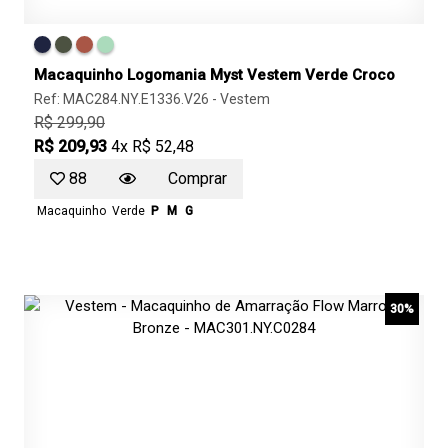
Macaquinho Logomania Myst Vestem Verde Croco
Ref: MAC284.NY.E1336.V26 -
Vestem
R$ 299,90
R$ 209,93
4x R$ 52,48
88
Comprar
Macaquinho
Verde
P
M
G
30%