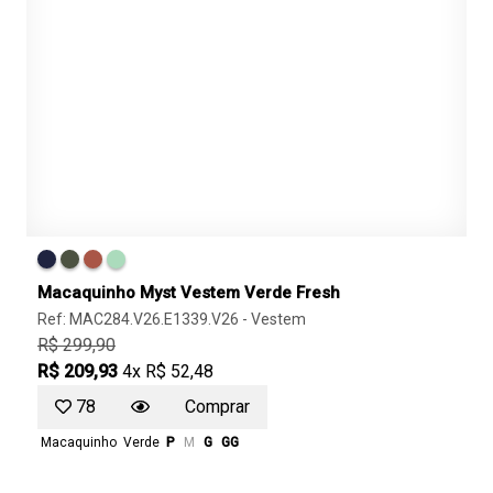
Macaquinho Myst Vestem Verde Fresh
Ref: MAC284.V26.E1339.V26 -
Vestem
R$ 299,90
R$ 209,93
4x R$ 52,48
78
Comprar
Macaquinho
Verde
P
M
G
GG