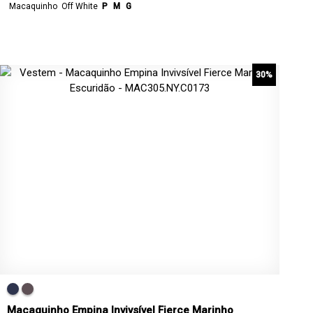
Macaquinho
Off White
P
M
G
30%
Macaquinho Empina Invivsível Fierce Marinho