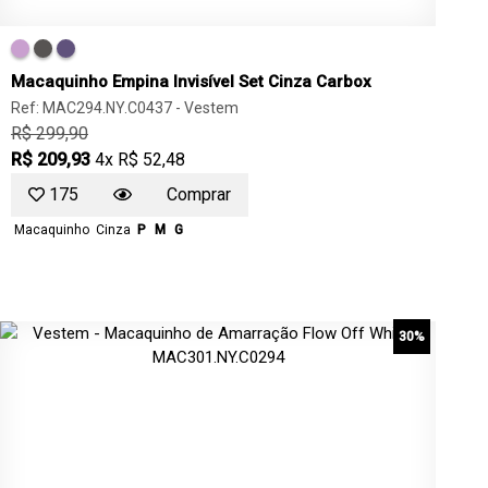
Macaquinho Empina Invisível Set Cinza Carbox
Ref: MAC294.NY.C0437 -
Vestem
R$ 299,90
R$ 209,93
4x R$ 52,48
175
Comprar
Macaquinho
Cinza
P
M
G
30%