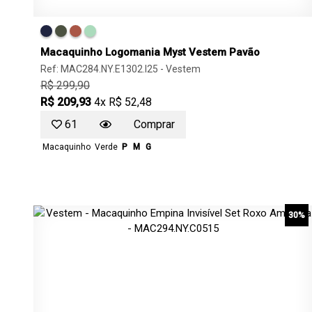
Macaquinho Logomania Myst Vestem Pavão
Ref: MAC284.NY.E1302.I25 -
Vestem
R$ 299,90
R$ 209,93
4x R$ 52,48
61
Comprar
Macaquinho
Verde
P
M
G
30%