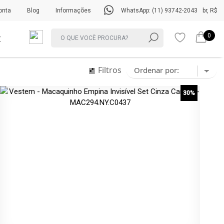
onta
Blog
Informações
WhatsApp: (11) 93742-2043
br, R$
0
Filtros
30%