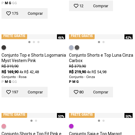
P
M
G
GG
12
Comprar
175
Comprar
FRETE GRÁTIS
FRETE GRÁTIS
46%
42%
Conjunto Top e Shorts Logomania
Conjunto Shorts e Top Luna Cinza
Myst Vestem Pink
Carbox
R$ 319,90
R$ 379,90
R$ 169,90
4x R$ 42,48
R$ 219,90
4x R$ 54,98
Conjunto - Rosa
Conjunto - Cinza
P
M
G
GG
P
M
G
197
Comprar
80
Comprar
FRETE GRÁTIS
FRETE GRÁTIS
50%
50%
Conjunto Shorts e Top Fit Pink e
Conjunto Saia e Top Margot