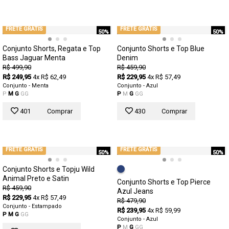
FRETE GRÁTIS
FRETE GRÁTIS
50%
50%
Conjunto Shorts, Regata e Top
Conjunto Shorts e Top Blue
Bass Jaguar Menta
Denim
R$ 499,90
R$ 459,90
R$ 249,95
4x R$ 62,49
R$ 229,95
4x R$ 57,49
Conjunto - Menta
Conjunto - Azul
P
M
G
GG
P
M
G
GG
401
Comprar
430
Comprar
FRETE GRÁTIS
FRETE GRÁTIS
50%
50%
Conjunto Shorts e Topju Wild
Animal Preto e Satin
Conjunto Shorts e Top Pierce
R$ 459,90
Azul Jeans
R$ 229,95
4x R$ 57,49
R$ 479,90
Conjunto - Estampado
R$ 239,95
4x R$ 59,99
P
M
G
GG
Conjunto - Azul
P
M
G
GG