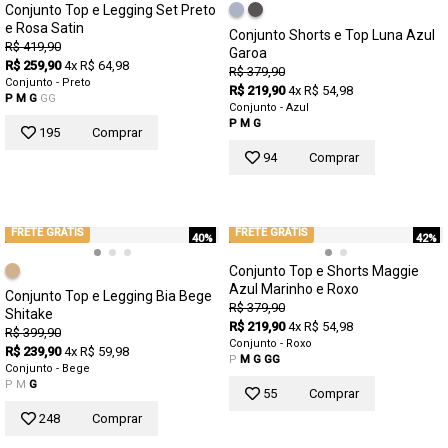
Conjunto Top e Legging Set Preto
e Rosa Satin
Conjunto Shorts e Top Luna Azul
R$ 419,90
Garoa
R$ 259,90
4x R$ 64,98
R$ 379,90
Conjunto - Preto
R$ 219,90
4x R$ 54,98
P
M
G
GG
Conjunto - Azul
P
M
G
195
Comprar
94
Comprar
FRETE GRÁTIS
FRETE GRÁTIS
40%
42%
Conjunto Top e Shorts Maggie
Azul Marinho e Roxo
Conjunto Top e Legging Bia Bege
R$ 379,90
Shitake
R$ 219,90
4x R$ 54,98
R$ 399,90
Conjunto - Roxo
R$ 239,90
4x R$ 59,98
P
M
G
GG
Conjunto - Bege
P
M
G
55
Comprar
248
Comprar