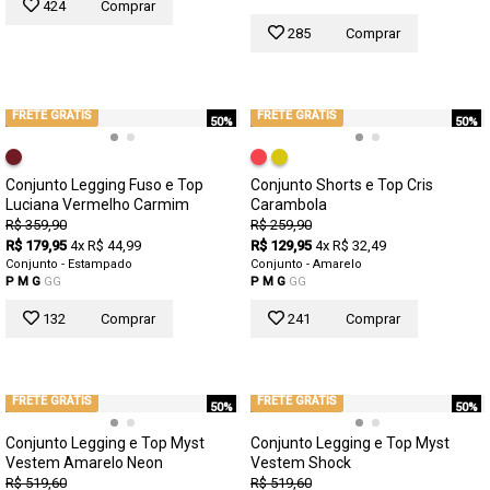
424
Comprar
285
Comprar
FRETE GRÁTIS
FRETE GRÁTIS
50%
50%
Conjunto Legging Fuso e Top
Conjunto Shorts e Top Cris
Luciana Vermelho Carmim
Carambola
R$ 359,90
R$ 259,90
R$ 179,95
4x R$ 44,99
R$ 129,95
4x R$ 32,49
Conjunto - Estampado
Conjunto - Amarelo
P
M
G
GG
P
M
G
GG
132
Comprar
241
Comprar
FRETE GRÁTIS
FRETE GRÁTIS
50%
50%
Conjunto Legging e Top Myst
Conjunto Legging e Top Myst
Vestem Amarelo Neon
Vestem Shock
R$ 519,60
R$ 519,60