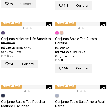
79
Comprar
413
Comprar
FRETE GRÁTIS
FRETE GRÁTIS
50%
50%
Conjunto Moletom Life Ametista
Conjunto Saia e Top Aurora
Coralina
R$ 499,90
R$ 269,90
R$ 249,95
4x R$ 62,49
Conjunto - Roxo
R$ 134,95
4x R$ 33,74
P
M
G
GG
Conjunto - Rosa
P
M
G
GG
240
Comprar
442
Comprar
FRETE GRÁTIS
FRETE GRÁTIS
50%
50%
Conjunto Saia e Top Rodolita
Conjunto Top e Saia Amora Azul
Marinho Escuridão
Garoa