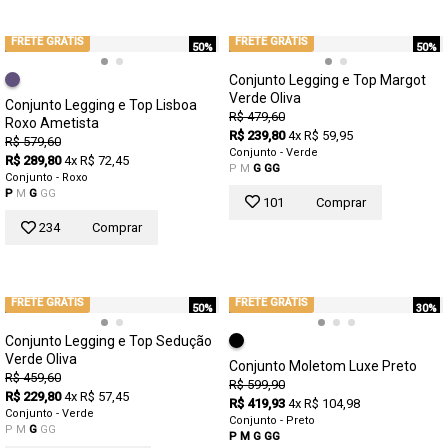
FRETE GRÁTIS
FRETE GRÁTIS
50%
50%
Conjunto Legging e Top Margot
Verde Oliva
Conjunto Legging e Top Lisboa
R$ 479,60
Roxo Ametista
R$ 239,80
4x R$ 59,95
R$ 579,60
Conjunto - Verde
R$ 289,80
4x R$ 72,45
P
M
G
GG
Conjunto - Roxo
P
M
G
GG
101
Comprar
234
Comprar
FRETE GRÁTIS
FRETE GRÁTIS
50%
30%
Conjunto Legging e Top Sedução
Verde Oliva
Conjunto Moletom Luxe Preto
R$ 459,60
R$ 599,90
R$ 229,80
4x R$ 57,45
R$ 419,93
4x R$ 104,98
Conjunto - Verde
Conjunto - Preto
P
M
G
GG
P
M
G
GG