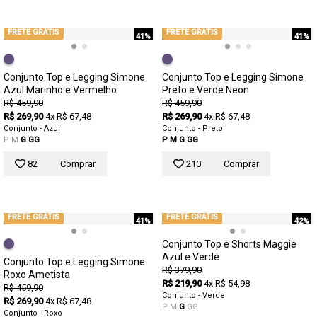
FRETE GRÁTIS
FRETE GRÁTIS
41%
41%
Conjunto Top e Legging Simone
Conjunto Top e Legging Simone
Azul Marinho e Vermelho
Preto e Verde Neon
R$ 459,90
R$ 459,90
R$ 269,90
4x R$ 67,48
R$ 269,90
4x R$ 67,48
Conjunto - Azul
Conjunto - Preto
P
M
G
GG
P
M
G
GG
82
Comprar
210
Comprar
FRETE GRÁTIS
FRETE GRÁTIS
41%
42%
Conjunto Top e Shorts Maggie
Azul e Verde
Conjunto Top e Legging Simone
R$ 379,90
Roxo Ametista
R$ 219,90
4x R$ 54,98
R$ 459,90
Conjunto - Verde
R$ 269,90
4x R$ 67,48
P
M
G
GG
Conjunto - Roxo