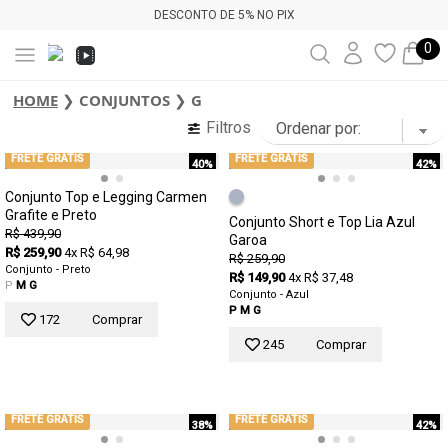
DESCONTO DE 5% NO PIX
0
HOME
❯
CONJUNTOS
❯
G
Filtros
FRETE GRÁTIS
FRETE GRÁTIS
40%
42%
Conjunto Top e Legging Carmen
Grafite e Preto
Conjunto Short e Top Lia Azul
R$ 439,90
Garoa
R$ 259,90
4x R$ 64,98
R$ 259,90
Conjunto - Preto
R$ 149,90
4x R$ 37,48
P
M
G
Conjunto - Azul
P
M
G
172
Comprar
245
Comprar
FRETE GRÁTIS
FRETE GRÁTIS
38%
42%