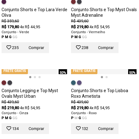
Conjunto Shorts e Top Lara Verde
Conjunto Shorts e Top Myst Ovals
Oliva
Myst Adrenaline
R$ 359,60
R$ 439,60
R$ 179,80
4x R$ 44,95
R$ 219,80
4x R$ 54,95
Conjunto - Verde
Conjunto - Vermelho
P
M
G
GG
P
M
G
GG
235
Comprar
238
Comprar
FRETE GRÁTIS
FRETE GRÁTIS
50%
50%
Conjunto Legging e Top Myst
Conjunto Shorts e Top Lisboa
Ovals Myst Urban
Roxo Ametista
R$ 439,60
R$ 439,60
R$ 219,80
4x R$ 54,95
R$ 219,80
4x R$ 54,95
Conjunto - Cinza
Conjunto - Roxo
P
M
G
GG
P
M
G
GG
134
Comprar
132
Comprar