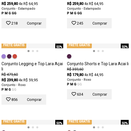
R$ 259,80
4x R$ 64,95
R$ 259,80
4x R$ 64,95
Conjunto - Estampado
Conjunto - Estampado
P
M
G
GG
P
M
G
GG
218
Comprar
245
Comprar
FRETE GRÁTIS
FRETE GRÁTIS
50%
50%
Conjunto Legging e Top Lara Açai
Conjunto Shorts e Top Lara Acai Ii
Ii
R$ 359,60
R$ 479,60
R$ 179,80
4x R$ 44,95
R$ 239,80
4x R$ 59,95
Conjunto - Roxo
P
M
G
GG
Conjunto - Roxo
P
M
G
GG
634
Comprar
856
Comprar
FRETE GRÁTIS
FRETE GRÁTIS
50%
50%