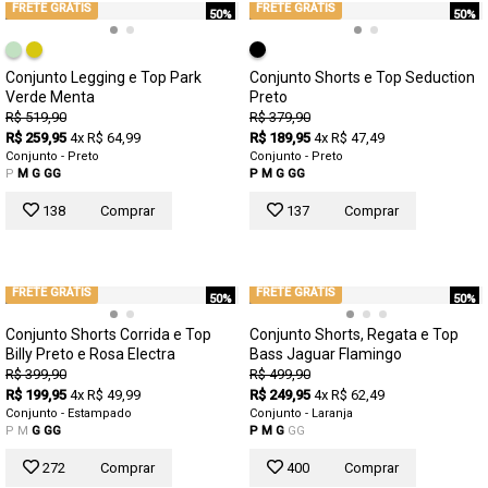
FRETE GRÁTIS
FRETE GRÁTIS
50%
50%
Conjunto Legging e Top Park
Conjunto Shorts e Top Seduction
Verde Menta
Preto
R$ 519,90
R$ 379,90
R$ 259,95
4x R$ 64,99
R$ 189,95
4x R$ 47,49
Conjunto - Preto
Conjunto - Preto
P
M
G
GG
P
M
G
GG
138
Comprar
137
Comprar
FRETE GRÁTIS
FRETE GRÁTIS
50%
50%
Conjunto Shorts Corrida e Top
Conjunto Shorts, Regata e Top
Billy Preto e Rosa Electra
Bass Jaguar Flamingo
R$ 399,90
R$ 499,90
R$ 199,95
4x R$ 49,99
R$ 249,95
4x R$ 62,49
Conjunto - Estampado
Conjunto - Laranja
P
M
G
GG
P
M
G
GG
272
Comprar
400
Comprar