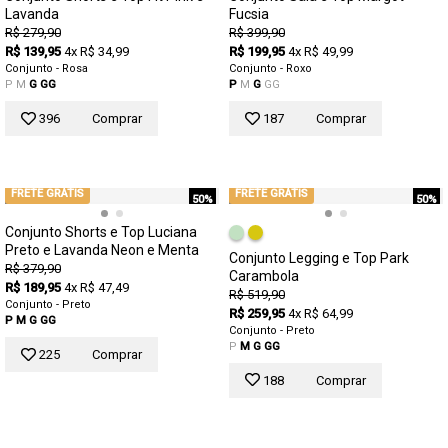
Lavanda
Fucsia
R$ 279,90
R$ 399,90
R$ 139,95
4x R$ 34,99
R$ 199,95
4x R$ 49,99
Conjunto - Rosa
Conjunto - Roxo
P
M
G
GG
P
M
G
GG
396
Comprar
187
Comprar
FRETE GRÁTIS
FRETE GRÁTIS
50%
50%
Conjunto Shorts e Top Luciana
Preto e Lavanda Neon e Menta
Conjunto Legging e Top Park
R$ 379,90
Carambola
R$ 189,95
4x R$ 47,49
R$ 519,90
Conjunto - Preto
R$ 259,95
4x R$ 64,99
P
M
G
GG
Conjunto - Preto
P
M
G
GG
225
Comprar
188
Comprar