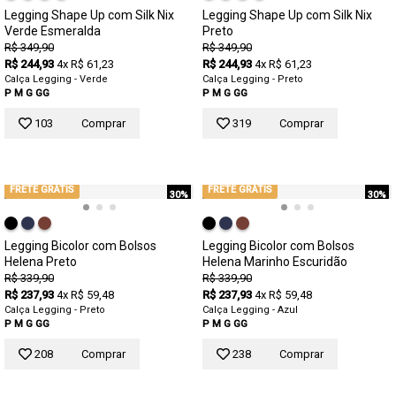
Legging Shape Up com Silk Nix
Legging Shape Up com Silk Nix
Verde Esmeralda
Preto
R$ 349,90
R$ 349,90
R$ 244,93
4x R$ 61,23
R$ 244,93
4x R$ 61,23
Calça Legging - Verde
Calça Legging - Preto
P
M
G
GG
P
M
G
GG
103
Comprar
319
Comprar
FRETE GRÁTIS
FRETE GRÁTIS
30%
30%
Legging Bicolor com Bolsos
Legging Bicolor com Bolsos
Helena Preto
Helena Marinho Escuridão
R$ 339,90
R$ 339,90
R$ 237,93
4x R$ 59,48
R$ 237,93
4x R$ 59,48
Calça Legging - Preto
Calça Legging - Azul
P
M
G
GG
P
M
G
GG
208
Comprar
238
Comprar