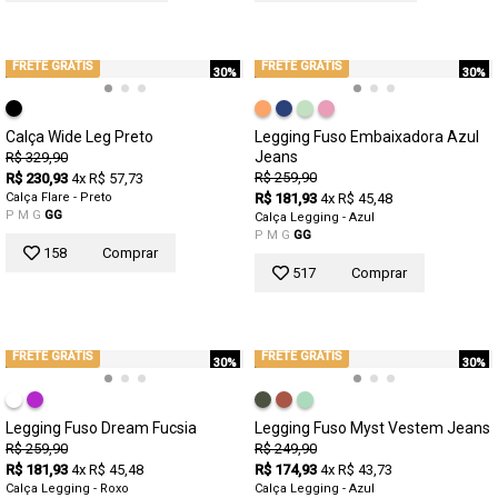
FRETE GRÁTIS
FRETE GRÁTIS
30%
30%
Calça Wide Leg Preto
Legging Fuso Embaixadora Azul
Jeans
R$ 329,90
R$ 259,90
R$ 230,93
4x R$ 57,73
Calça Flare - Preto
R$ 181,93
4x R$ 45,48
P
M
G
GG
Calça Legging - Azul
P
M
G
GG
158
Comprar
517
Comprar
FRETE GRÁTIS
FRETE GRÁTIS
30%
30%
Legging Fuso Dream Fucsia
Legging Fuso Myst Vestem Jeans
R$ 259,90
R$ 249,90
R$ 181,93
4x R$ 45,48
R$ 174,93
4x R$ 43,73
Calça Legging - Roxo
Calça Legging - Azul