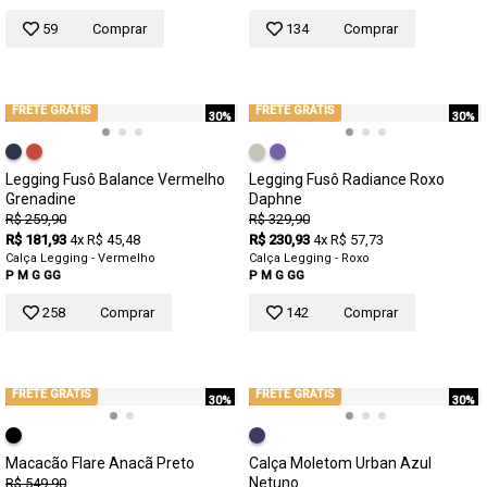
59
Comprar
134
Comprar
FRETE GRÁTIS
FRETE GRÁTIS
30%
30%
Legging Fusô Balance Vermelho
Legging Fusô Radiance Roxo
Grenadine
Daphne
R$ 259,90
R$ 329,90
R$ 181,93
4x R$ 45,48
R$ 230,93
4x R$ 57,73
Calça Legging - Vermelho
Calça Legging - Roxo
P
M
G
GG
P
M
G
GG
258
Comprar
142
Comprar
FRETE GRÁTIS
FRETE GRÁTIS
30%
30%
Macacão Flare Anacã Preto
Calça Moletom Urban Azul
Netuno
R$ 549,90