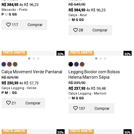
R$ 549,90
R$ 384,93
4x R$ 96,23
Macacão - Preto
R$ 384,93
4x R$ 96,23
P
M
G
GG
Calça - Azul
P
M
G
GG
117
Comprar
28
Comprar
FRETE GRÁTIS
FRETE GRÁTIS
30%
30%
Calça Moviment Verde Pantanal
Legging Bicolor com Bolsos
Helena Marrom Sépia
R$ 329,90
R$ 339,90
R$ 230,93
4x R$ 57,73
Calça Legging - Verde
R$ 237,93
4x R$ 59,48
P
M
G
GG
Calça Legging - Marrom
P
M
G
GG
21
Comprar
157
Comprar
FRETE GRÁTIS
FRETE GRÁTIS
30%
30%