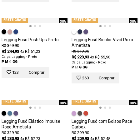
FRETE GRÁTIS
FRETE GRÁTIS
30%
30%
Legging Fuso Push Ups Preto
Legging Fusô Bicolor Vivid Roxo
Ametista
R$ 349,90
R$ 319,90
R$ 244,93
4x R$ 61,23
Calça Legging - Preto
R$ 223,93
4x R$ 55,98
P
M
G
GG
Calça Legging - Roxo
P
M
G
GG
123
Comprar
260
Comprar
FRETE GRÁTIS
FRETE GRÁTIS
30%
30%
Legging Fusô Elástico Impulse
Legging Fusô com Bolsos Pace
Roxo Ametista
Carbox
R$ 329,90
R$ 299,90
R$ 230,93
4x R$ 57,73
R$ 209,93
4x R$ 52,48