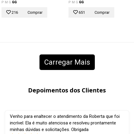
P
M
G
GG
P
M
G
GG
216
Comprar
651
Comprar
Carregar Mais
Depoimentos dos Clientes
Venho para enaltecer o atendimento da Roberta que foi
incrível. Ela é muito atenciosa e resolveu prontamente
minhas dúvidas e solicitações. Obrigada