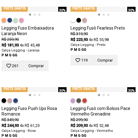
FRETE GRÁTIS
FRETE GRÁTIS
30%
30%
Legging Fuso Embaixadora
Legging Fusô Fearless Preto
Laranja Neon
R$ 319,90
R$ 259,90
R$ 223,93
4x R$ 55,98
R$ 181,93
4x R$ 45,48
Calça Legging - Preto
P
M
G
GG
Calça Legging - Laranja
P
M
G
GG
119
Comprar
261
Comprar
FRETE GRÁTIS
FRETE GRÁTIS
30%
30%
Legging Fuso Push Ups Rosa
Legging Fusô com Bolsos Pace
Romance
Vermelho Grenadine
R$ 349,90
R$ 299,90
R$ 244,93
4x R$ 61,23
R$ 209,93
4x R$ 52,48
Calça Legging - Rosa
Calça Legging - Vermelho
P
M
G
GG
P
M
G
GG