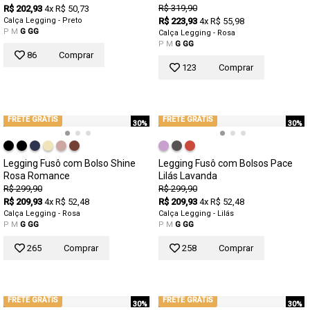
R$ 319,90
R$ 202,93
4x R$ 50,73
Calça Legging - Preto
R$ 223,93
4x R$ 55,98
P
M
G
GG
Calça Legging - Rosa
P
M
G
GG
86
Comprar
123
Comprar
FRETE GRÁTIS
FRETE GRÁTIS
30%
30%
Legging Fusô com Bolso Shine
Legging Fusô com Bolsos Pace
Rosa Romance
Lilás Lavanda
R$ 299,90
R$ 299,90
R$ 209,93
4x R$ 52,48
R$ 209,93
4x R$ 52,48
Calça Legging - Rosa
Calça Legging - Lilás
P
M
G
GG
P
M
G
GG
265
Comprar
258
Comprar
FRETE GRÁTIS
FRETE GRÁTIS
30%
30%