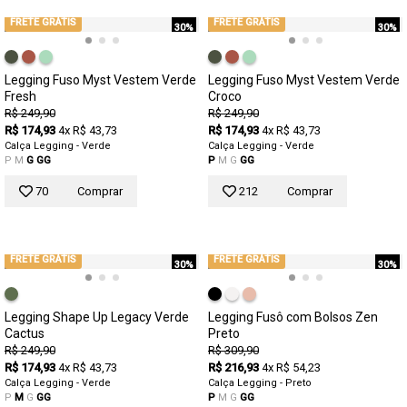
FRETE GRÁTIS
FRETE GRÁTIS
30%
30%
Legging Fuso Myst Vestem Verde
Legging Fuso Myst Vestem Verde
Fresh
Croco
R$ 249,90
R$ 249,90
R$ 174,93
4x R$ 43,73
R$ 174,93
4x R$ 43,73
Calça Legging - Verde
Calça Legging - Verde
P
M
G
GG
P
M
G
GG
70
Comprar
212
Comprar
FRETE GRÁTIS
FRETE GRÁTIS
30%
30%
Legging Shape Up Legacy Verde
Legging Fusô com Bolsos Zen
Cactus
Preto
R$ 249,90
R$ 309,90
R$ 174,93
4x R$ 43,73
R$ 216,93
4x R$ 54,23
Calça Legging - Verde
Calça Legging - Preto
P
M
G
GG
P
M
G
GG