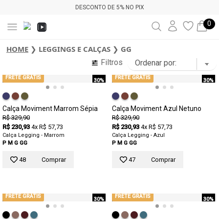
DESCONTO DE 5% NO PIX
0
HOME
❯
LEGGINGS E CALÇAS
❯
GG
Filtros
FRETE GRÁTIS
FRETE GRÁTIS
30%
30%
Calça Moviment Marrom Sépia
Calça Moviment Azul Netuno
R$ 329,90
R$ 329,90
R$ 230,93
4x R$ 57,73
R$ 230,93
4x R$ 57,73
Calça Legging - Marrom
Calça Legging - Azul
P
M
G
GG
P
M
G
GG
48
Comprar
47
Comprar
FRETE GRÁTIS
FRETE GRÁTIS
30%
30%