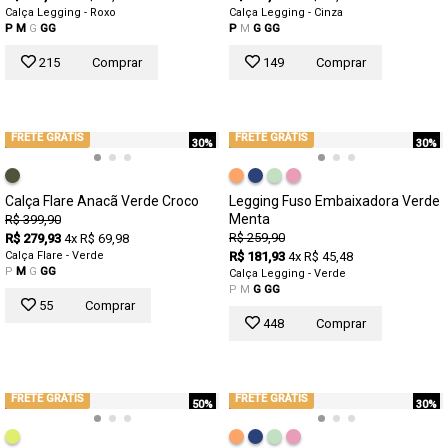
Calça Legging - Roxo
Calça Legging - Cinza
P
M
G
GG
P
M
G
GG
215
Comprar
149
Comprar
FRETE GRÁTIS
FRETE GRÁTIS
30%
30%
Calça Flare Anacã Verde Croco
Legging Fuso Embaixadora Verde
Menta
R$ 399,90
R$ 259,90
R$ 279,93
4x R$ 69,98
Calça Flare - Verde
R$ 181,93
4x R$ 45,48
P
M
G
GG
Calça Legging - Verde
P
M
G
GG
55
Comprar
448
Comprar
FRETE GRÁTIS
FRETE GRÁTIS
50%
30%