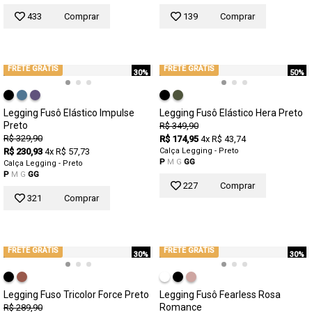
433
Comprar
139
Comprar
FRETE GRÁTIS
FRETE GRÁTIS
30%
50%
Legging Fusô Elástico Impulse
Legging Fusô Elástico Hera Preto
Preto
R$ 349,90
R$ 329,90
R$ 174,95
4x R$ 43,74
R$ 230,93
4x R$ 57,73
Calça Legging - Preto
P
M
G
GG
Calça Legging - Preto
P
M
G
GG
227
Comprar
321
Comprar
FRETE GRÁTIS
FRETE GRÁTIS
30%
30%
Legging Fuso Tricolor Force Preto
Legging Fusô Fearless Rosa
Romance
R$ 289,90