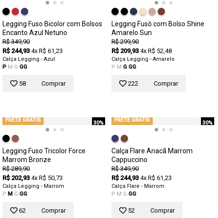
Legging Fuso Bicolor com Bolsos
Legging Fusô com Bolso Shine
Encanto Azul Netuno
Amarelo Sun
R$ 349,90
R$ 299,90
R$ 244,93
4x R$ 61,23
R$ 209,93
4x R$ 52,48
Calça Legging - Azul
Calça Legging - Amarelo
P
M
G
GG
P
M
G
GG
58
Comprar
222
Comprar
FRETE GRÁTIS
FRETE GRÁTIS
30%
30%
Legging Fuso Tricolor Force
Calça Flare Anacã Marrom
Marrom Bronze
Cappuccino
R$ 289,90
R$ 349,90
R$ 202,93
4x R$ 50,73
R$ 244,93
4x R$ 61,23
Calça Legging - Marrom
Calça Flare - Marrom
P
M
G
GG
P
M
G
GG
62
Comprar
52
Comprar