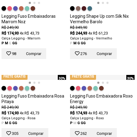
Legging Fuso Embaixadoras
Legging Shape Up com Silk Nix
Marrom Noz
Vermelho Barolo
R$ 249,90
R$ 349,90
R$ 174,93
4x R$ 43,73
R$ 244,93
4x R$ 61,23
Calça Legging - Marrom
Calça Legging - Vermelho
P
M
G
GG
P
M
G
GG
98
Comprar
276
Comprar
FRETE GRÁTIS
FRETE GRÁTIS
30%
30%
Legging Fuso Embaixadora Rosa
Legging Fuso Embaixadora Roxo
Pitaya
Energy
R$ 249,90
R$ 249,90
R$ 174,93
4x R$ 43,73
R$ 174,93
4x R$ 43,73
Calça Legging - Rosa
Calça Legging - Roxo
P
M
G
GG
P
M
G
GG
305
Comprar
262
Comprar