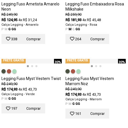
Legging Fuso Ametista Amarelo
Legging Fuso Embaixadora Rosa
Neon
Milkshake
R$ 249,90
R$ 259,90
R$ 124,95
4x R$ 31,24
R$ 181,93
4x R$ 45,48
Calça Legging - Amarelo
Calça Legging - Rosa
P
M
G
GG
P
M
G
GG
338
Comprar
264
Comprar
FRETE GRÁTIS
FRETE GRÁTIS
30%
30%
Legging Fuso Myst Vestem Twist
Legging Fuso Myst Vestem
Marrom Noz
R$ 249,90
R$ 249,90
R$ 174,93
4x R$ 43,73
Calça Legging - Verde
R$ 174,93
4x R$ 43,73
P
M
G
GG
Calça Legging - Marrom
P
M
G
GG
197
Comprar
161
Comprar