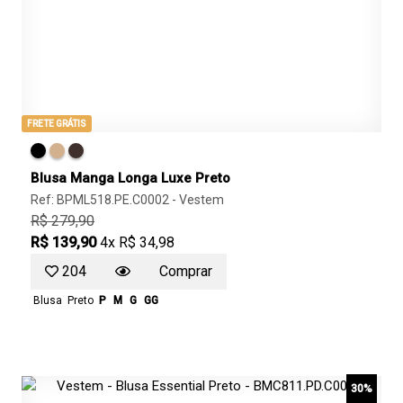
FRETE GRÁTIS
Blusa Manga Longa Luxe Preto
Ref: BPML518.PE.C0002 -
Vestem
R$ 279,90
R$ 139,90
4x R$ 34,98
204
Comprar
Blusa
Preto
P
M
G
GG
30%