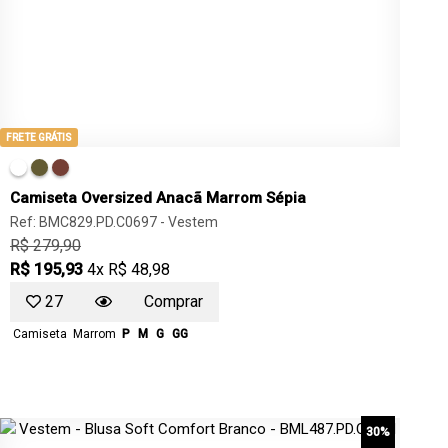
FRETE GRÁTIS
Camiseta Oversized Anacã Marrom Sépia
Ref: BMC829.PD.C0697 -
Vestem
R$ 279,90
R$ 195,93
4x R$ 48,98
27
Comprar
Camiseta
Marrom
P
M
G
GG
30%