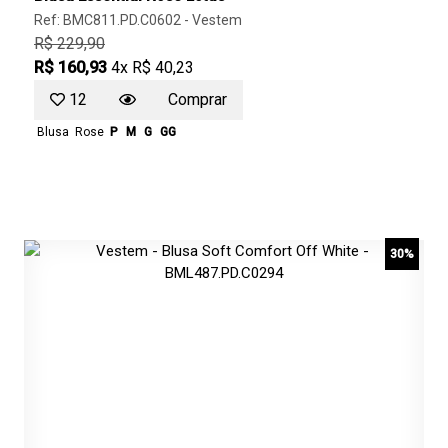
Ref: BMC811.PD.C0602 -
Vestem
R$ 229,90
R$ 160,93
4x R$ 40,23
12
Comprar
Blusa
Rose
P
M
G
GG
30%