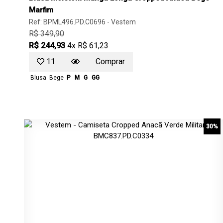
Marfim
Ref: BPML496.PD.C0696 -
Vestem
R$ 349,90
R$ 244,93
4x R$ 61,23
11
Comprar
Blusa
Bege
P
M
G
GG
30%