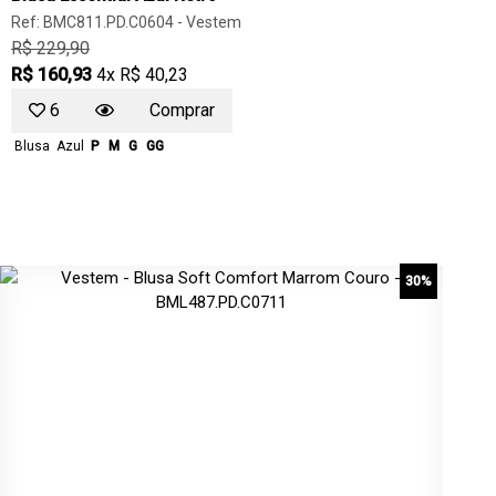
Ref: BMC811.PD.C0604 -
Vestem
R$ 229,90
R$ 160,93
4x R$ 40,23
6
Comprar
Blusa
Azul
P
M
G
GG
30%