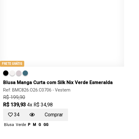
FRETE GRÁTIS
Blusa Manga Curta com Silk Nix Verde Esmeralda
Ref: BMC826.O26.C0706 -
Vestem
R$ 199,90
R$ 139,93
4x R$ 34,98
34
Comprar
Blusa
Verde
P
M
G
GG