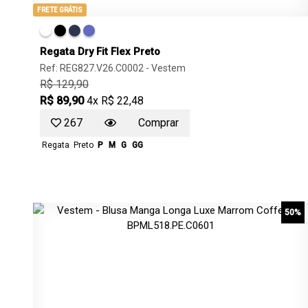
FRETE GRÁTIS
Regata Dry Fit Flex Preto
Ref: REG827.V26.C0002 -
Vestem
R$ 129,90
R$ 89,90
4x R$ 22,48
267
Comprar
Regata
Preto
P
M
G
GG
50%