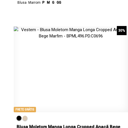
Blusa
Marrom
P
M
G
GG
30%
FRETE GRÁTIS
Blusa Moletom Manga Longa Cropped Anacã Bege