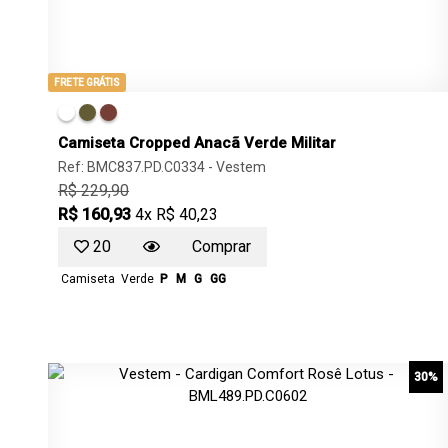
FRETE GRÁTIS
Camiseta Cropped Anacã Verde Militar
Ref: BMC837.PD.C0334 -
Vestem
R$ 229,90
R$ 160,93
4x R$ 40,23
20
Comprar
Camiseta
Verde
P
M
G
GG
30%