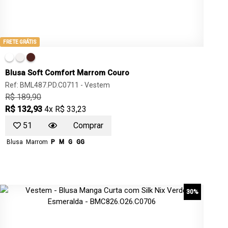
FRETE GRÁTIS
Blusa Soft Comfort Marrom Couro
Ref: BML487.PD.C0711 -
Vestem
R$ 189,90
R$ 132,93
4x R$ 33,23
51
Comprar
Blusa
Marrom
P
M
G
GG
30%