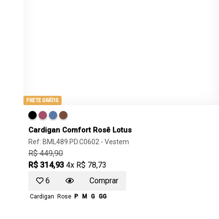
FRETE GRÁTIS
Cardigan Comfort Rosê Lotus
Ref: BML489.PD.C0602 -
Vestem
R$ 449,90
R$ 314,93
4x R$ 78,73
6
Comprar
Cardigan
Rose
P
M
G
GG