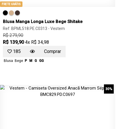
FRETE GRÁTIS
Blusa Manga Longa Luxe Bege Shitake
Ref: BPML518.PE.C0313 -
Vestem
R$ 279,90
R$ 139,90
4x R$ 34,98
185
Comprar
Blusa
Bege
P
M
G
GG
30%