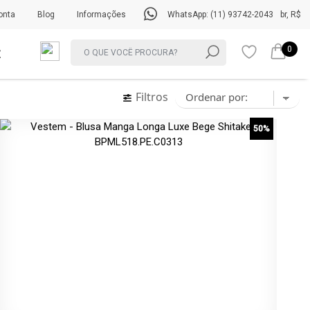
onta
Blog
Informações
WhatsApp: (11) 93742-2043
br, R$
0
Filtros
50%