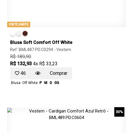
FRETE GRÁTIS
Blusa Soft Comfort Off White
Ref: BML487.PD.C0294 -
Vestem
R$ 189,90
R$ 132,93
4x R$ 33,23
46
Comprar
Blusa
Off White
P
M
G
GG
30%