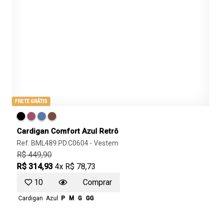
FRETE GRÁTIS
Cardigan Comfort Azul Retrô
Ref: BML489.PD.C0604 -
Vestem
R$ 449,90
R$ 314,93
4x R$ 78,73
10
Comprar
Cardigan
Azul
P
M
G
GG