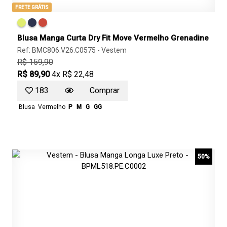
FRETE GRÁTIS
Blusa Manga Curta Dry Fit Move Vermelho Grenadine
Ref: BMC806.V26.C0575 -
Vestem
R$ 159,90
R$ 89,90
4x R$ 22,48
183
Comprar
Blusa
Vermelho
P
M
G
GG
50%