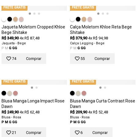
FRETE GRÁTIS
FRETE GRÁTIS
Jaqueta Moletom Cropped Khloe
Calça Moletom Khloe Reta Bege
Bege Shitake
Shitake
R$ 349,90
4x R$ 87,48
R$ 379,90
4x R$ 94,98
Jaqueta - Bege
Calça Legging - Bege
P
M
G
GG
P
M
G
GG
74
Comprar
55
Comprar
FRETE GRÁTIS
FRETE GRÁTIS
Blusa Manga Longa Impact Rose
Blusa Manga Curta Contrast Rose
Dawn
Dawn
R$ 249,90
4x R$ 62,48
R$ 209,90
4x R$ 52,48
Blusa - Rosa
Blusa - Rosa
P
M
G
GG
P
M
G
GG
21
Comprar
6
Comprar