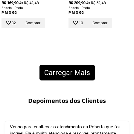
R$ 169,90
4x R$ 42,48
R$ 209,90
4x R$ 52,48
Shorts - Preto
Shorts - Preto
P
M
G
GG
P
M
G
GG
32
Comprar
10
Comprar
Carregar Mais
Depoimentos dos Clientes
Venho para enaltecer o atendimento da Roberta que foi
incrível. Ela é muito atenciosa e resolveu prontamente