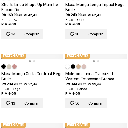
Shorts Linea Shape Up Marinho
Blusa Manga Longa Impact Bege
Escuridão
Brule
R$ 169,90
4x R$ 42,48
R$ 249,90
4x R$ 62,48
Shorts - Azul
Blusa - Bege
P
M
G
GG
P
M
G
GG
24
Comprar
20
Comprar
FRETE GRÁTIS
FRETE GRÁTIS
Blusa Manga Curta Contrast Bege
Moletom Lunna Oversized
Brule
Vestem Embossing Branco
R$ 209,90
4x R$ 52,48
R$ 399,90
4x R$ 99,98
Blusa - Bege
Blusa - Branco
P
M
G
GG
P
M
G
GG
13
Comprar
56
Comprar
FRETE GRÁTIS
FRETE GRÁTIS