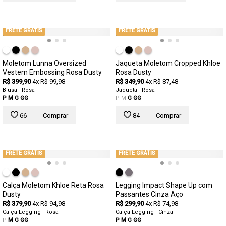
FRETE GRÁTIS
FRETE GRÁTIS
Moletom Lunna Oversized
Jaqueta Moletom Cropped Khloe
Vestem Embossing Rosa Dusty
Rosa Dusty
R$ 399,90
4x R$ 99,98
R$ 349,90
4x R$ 87,48
Blusa - Rosa
Jaqueta - Rosa
P
M
G
GG
P
M
G
GG
66
Comprar
84
Comprar
FRETE GRÁTIS
FRETE GRÁTIS
Calça Moletom Khloe Reta Rosa
Legging Impact Shape Up com
Dusty
Passantes Cinza Aço
R$ 379,90
4x R$ 94,98
R$ 299,90
4x R$ 74,98
Calça Legging - Rosa
Calça Legging - Cinza
P
M
G
GG
P
M
G
GG