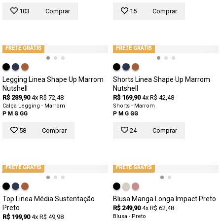
103
Comprar
15
Comprar
FRETE GRÁTIS
FRETE GRÁTIS
Legging Linea Shape Up Marrom
Shorts Linea Shape Up Marrom
Nutshell
Nutshell
R$ 289,90
4x R$ 72,48
R$ 169,90
4x R$ 42,48
Calça Legging - Marrom
Shorts - Marrom
P
M
G
GG
P
M
G
GG
58
Comprar
24
Comprar
FRETE GRÁTIS
FRETE GRÁTIS
Top Linea Média Sustentação
Blusa Manga Longa Impact Preto
Preto
R$ 249,90
4x R$ 62,48
R$ 199,90
4x R$ 49,98
Blusa - Preto