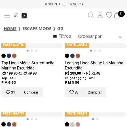
DESCONTO DE 5% NO PIX
0
HOME
❯
ESCAPE MODE
❯
GG
Filtros
FRETE GRÁTIS
FRETE GRÁTIS
Top Linea Média Sustentação
Legging Linea Shape Up Marinho
Marinho Escuridão
Escuridão
R$ 199,90
4x R$ 49,98
R$ 289,90
4x R$ 72,48
Top - Azul
Calça Legging - Azul
P
M
G
GG
P
M
G
GG
31
Comprar
83
Comprar
FRETE GRÁTIS
FRETE GRÁTIS