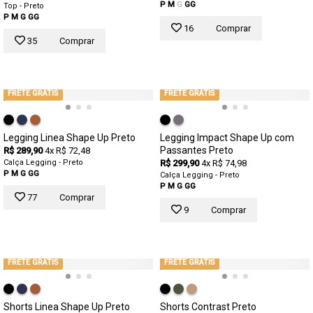
P
M
G
GG
Top - Preto
P
M
G
GG
16
Comprar
35
Comprar
FRETE GRÁTIS
FRETE GRÁTIS
Legging Linea Shape Up Preto
Legging Impact Shape Up com
Passantes Preto
R$ 289,90
4x R$ 72,48
Calça Legging - Preto
R$ 299,90
4x R$ 74,98
P
M
G
GG
Calça Legging - Preto
P
M
G
GG
77
Comprar
9
Comprar
FRETE GRÁTIS
FRETE GRÁTIS
Shorts Linea Shape Up Preto
Shorts Contrast Preto