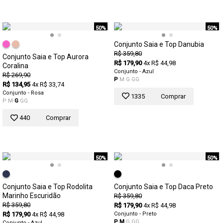
50%
50%
Conjunto Saia e Top Danubia
R$ 359,80
Conjunto Saia e Top Aurora
R$ 179,90
4x R$ 44,98
Coralina
Conjunto - Azul
R$ 269,90
P
M
G
GG
R$ 134,95
4x R$ 33,74
Conjunto - Rosa
1335
Comprar
P
M
G
GG
440
Comprar
50%
50%
Conjunto Saia e Top Rodolita
Conjunto Saia e Top Daca Preto
Marinho Escuridão
R$ 359,80
R$ 359,80
R$ 179,90
4x R$ 44,98
R$ 179,90
4x R$ 44,98
Conjunto - Preto
P
M
G
GG
Conjunto - Azul