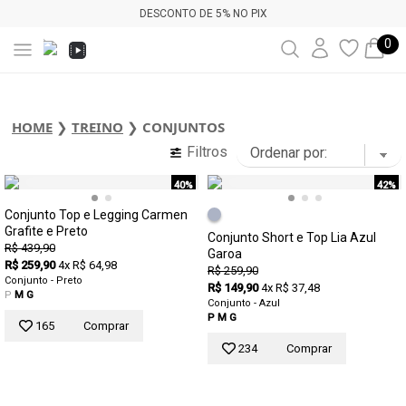
DESCONTO DE 5% NO PIX
0
HOME
❯
TREINO
❯
CONJUNTOS
Filtros
40%
42%
Conjunto Top e Legging Carmen
Grafite e Preto
Conjunto Short e Top Lia Azul
R$ 439,90
Garoa
R$ 259,90
4x R$ 64,98
R$ 259,90
Conjunto - Preto
R$ 149,90
4x R$ 37,48
P
M
G
Conjunto - Azul
P
M
G
165
Comprar
234
Comprar