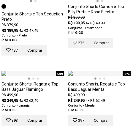
Conjunto Shorts Corrida e Top
Billy Preto e Rosa Electra
Conjunto Shorts e Top Seduction
R$ 399,90
Preto
R$ 199,95
4x R$ 49,99
R$ 379,90
Conjunto - Estampado
R$ 189,95
4x R$ 47,49
P
M
G
GG
Conjunto - Preto
P
M
G
GG
272
Comprar
137
Comprar
50%
50%
Conjunto Shorts, Regata e Top
Conjunto Shorts, Regata e Top
Bass Jaguar Flamingo
Bass Jaguar Menta
R$ 499,90
R$ 499,90
R$ 249,95
4x R$ 62,49
R$ 249,95
4x R$ 62,49
Conjunto - Laranja
Conjunto - Menta
P
M
G
GG
P
M
G
GG
393
Comprar
397
Comprar