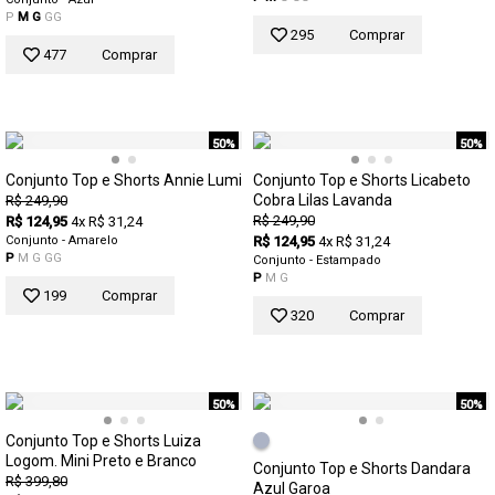
P
M
G
GG
295
Comprar
477
Comprar
50%
50%
Conjunto Top e Shorts Annie Lumi
Conjunto Top e Shorts Licabeto
Cobra Lilas Lavanda
R$ 249,90
R$ 249,90
R$ 124,95
4x R$ 31,24
Conjunto - Amarelo
R$ 124,95
4x R$ 31,24
P
M
G
GG
Conjunto - Estampado
P
M
G
199
Comprar
320
Comprar
50%
50%
Conjunto Top e Shorts Luiza
Logom. Mini Preto e Branco
Conjunto Top e Shorts Dandara
R$ 399,80
Azul Garoa