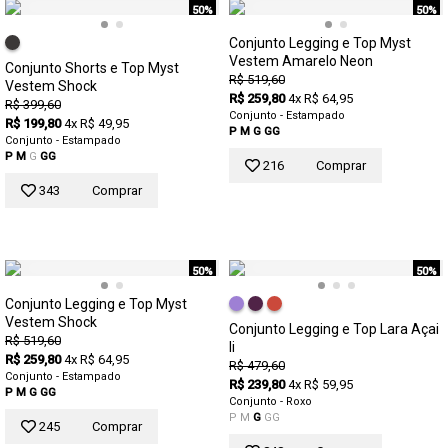
50%
50%
Conjunto Legging e Top Myst
Vestem Amarelo Neon
Conjunto Shorts e Top Myst
R$ 519,60
Vestem Shock
R$ 259,80
4x R$ 64,95
R$ 399,60
Conjunto - Estampado
R$ 199,80
4x R$ 49,95
P
M
G
GG
Conjunto - Estampado
P
M
G
GG
216
Comprar
343
Comprar
50%
50%
Conjunto Legging e Top Myst
Vestem Shock
Conjunto Legging e Top Lara Açai
R$ 519,60
Ii
R$ 259,80
4x R$ 64,95
R$ 479,60
Conjunto - Estampado
R$ 239,80
4x R$ 59,95
P
M
G
GG
Conjunto - Roxo
P
M
G
GG
245
Comprar