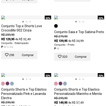
50%
50%
Conjunto Top e Shorts Love
Crocodille 002 Cinza
Conjunto Saia e Top Sabina Preto
R$ 259,90
R$ 279,90
R$ 129,95
4x R$ 32,49
R$ 139,95
4x R$ 34,99
Conjunto - Estampado
Conjunto - Preto
P
M
G
GG
P
M
293
Comprar
320
Comprar
50%
50%
Conjunto Shorts e Top Elástico
Conjunto Shorts e Top Elastico
Personalizado Pink e Lavanda
Personalizado Marinho e Menta
Electra
R$ 299,90
R$ 299,90
R$ 149,95
4x R$ 37,49