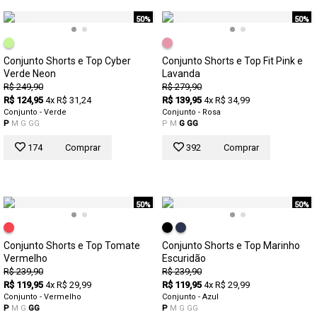
50%
50%
Conjunto Shorts e Top Cyber
Conjunto Shorts e Top Fit Pink e
Verde Neon
Lavanda
R$ 249,90
R$ 279,90
R$ 124,95
4x R$ 31,24
R$ 139,95
4x R$ 34,99
Conjunto - Verde
Conjunto - Rosa
P
M
G
GG
P
M
G
GG
174
Comprar
392
Comprar
50%
50%
Conjunto Shorts e Top Tomate
Conjunto Shorts e Top Marinho
Vermelho
Escuridão
R$ 239,90
R$ 239,90
R$ 119,95
4x R$ 29,99
R$ 119,95
4x R$ 29,99
Conjunto - Vermelho
Conjunto - Azul
P
M
G
GG
P
M
G
GG