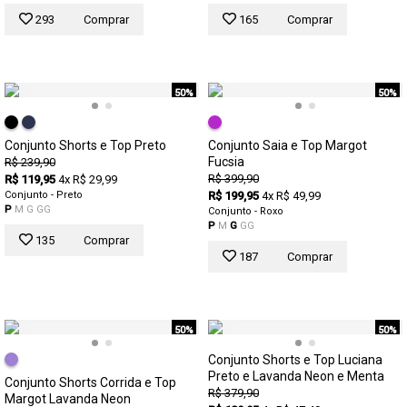
293
Comprar
165
Comprar
50%
50%
Conjunto Shorts e Top Preto
Conjunto Saia e Top Margot
Fucsia
R$ 239,90
R$ 399,90
R$ 119,95
4x R$ 29,99
Conjunto - Preto
R$ 199,95
4x R$ 49,99
P
M
G
GG
Conjunto - Roxo
P
M
G
GG
135
Comprar
187
Comprar
50%
50%
Conjunto Shorts e Top Luciana
Preto e Lavanda Neon e Menta
Conjunto Shorts Corrida e Top
R$ 379,90
Margot Lavanda Neon