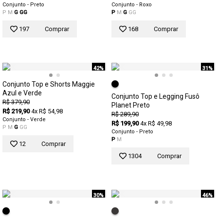
Conjunto - Preto
Conjunto - Roxo
P
M
G
GG
P
M
G
GG
197
Comprar
168
Comprar
42%
31%
Conjunto Top e Shorts Maggie
Azul e Verde
Conjunto Top e Legging Fusô
R$ 379,90
Planet Preto
R$ 219,90
4x R$ 54,98
R$ 289,90
Conjunto - Verde
R$ 199,90
4x R$ 49,98
P
M
G
GG
Conjunto - Preto
P
M
12
Comprar
1304
Comprar
30%
46%