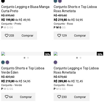
Conjunto Legging e Blusa Manga
Conjunto Shorts e Top Lisboa
Curta Preto
Roxo Ametista
R$ 399,60
R$ 439,60
R$ 199,80
4x R$ 49,95
R$ 219,80
4x R$ 54,95
Conjunto - Preto
Conjunto - Roxo
P
M
G
GG
P
M
G
GG
203
Comprar
129
Comprar
50%
50%
Conjunto Shorts e Top Lisboa
Conjunto Legging e Top Lisboa
Verde Éden
Roxo Ametista
R$ 439,60
R$ 579,60
R$ 219,80
4x R$ 54,95
R$ 289,80
4x R$ 72,45
Conjunto - Verde
Conjunto - Roxo
P
M
G
GG
P
M
G
GG
64
Comprar
230
Comprar