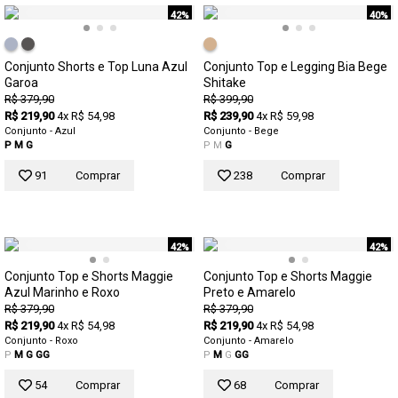
42%
40%
Conjunto Shorts e Top Luna Azul
Conjunto Top e Legging Bia Bege
Garoa
Shitake
R$ 379,90
R$ 399,90
R$ 219,90
4x R$ 54,98
R$ 239,90
4x R$ 59,98
Conjunto - Azul
Conjunto - Bege
P
M
G
P
M
G
91
Comprar
238
Comprar
42%
42%
Conjunto Top e Shorts Maggie
Conjunto Top e Shorts Maggie
Azul Marinho e Roxo
Preto e Amarelo
R$ 379,90
R$ 379,90
R$ 219,90
4x R$ 54,98
R$ 219,90
4x R$ 54,98
Conjunto - Roxo
Conjunto - Amarelo
P
M
G
GG
P
M
G
GG
54
Comprar
68
Comprar