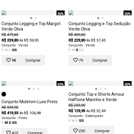
50%
50%
Conjunto Legging e Top Margot
Conjunto Legging e Top Sedução
Verde Oliva
Verde Oliva
R$ 479,60
R$ 459,60
R$ 239,80
4x R$ 59,95
R$ 229,80
4x R$ 57,45
Conjunto - Verde
Conjunto - Verde
P
M
G
GG
P
M
G
GG
98
Comprar
79
Comprar
30%
50%
Conjunto Top e Shorts Amour
Halftone Marinho e Verde
Conjunto Moletom Luxe Preto
R$ 259,90
R$ 599,90
R$ 129,95
4x R$ 32,49
R$ 419,93
4x R$ 104,98
Conjunto - Estampado
Conjunto - Preto
P
M
G
GG
P
M
G
GG
230
Comprar
410
Comprar