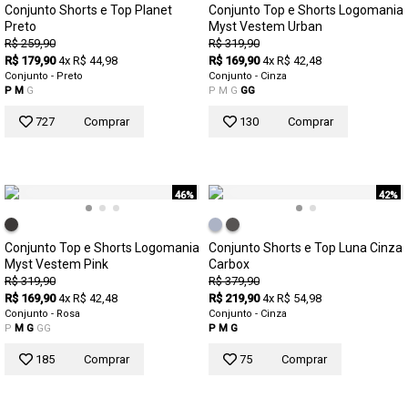
Conjunto Shorts e Top Planet
Conjunto Top e Shorts Logomania
Preto
Myst Vestem Urban
R$ 259,90
R$ 319,90
R$ 179,90
4x R$ 44,98
R$ 169,90
4x R$ 42,48
Conjunto - Preto
Conjunto - Cinza
P
M
G
P
M
G
GG
727
Comprar
130
Comprar
46%
42%
Conjunto Top e Shorts Logomania
Conjunto Shorts e Top Luna Cinza
Myst Vestem Pink
Carbox
R$ 319,90
R$ 379,90
R$ 169,90
4x R$ 42,48
R$ 219,90
4x R$ 54,98
Conjunto - Rosa
Conjunto - Cinza
P
M
G
GG
P
M
G
185
Comprar
75
Comprar