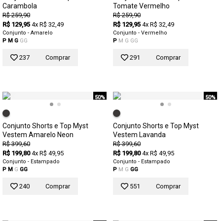
Carambola
Tomate Vermelho
R$ 259,90
R$ 259,90
R$ 129,95
4x R$ 32,49
R$ 129,95
4x R$ 32,49
Conjunto - Amarelo
Conjunto - Vermelho
P
M
G
GG
P
M
G
GG
237
Comprar
291
Comprar
50%
50%
Conjunto Shorts e Top Myst
Conjunto Shorts e Top Myst
Vestem Amarelo Neon
Vestem Lavanda
R$ 399,60
R$ 399,60
R$ 199,80
4x R$ 49,95
R$ 199,80
4x R$ 49,95
Conjunto - Estampado
Conjunto - Estampado
P
M
G
GG
P
M
G
GG
240
Comprar
551
Comprar