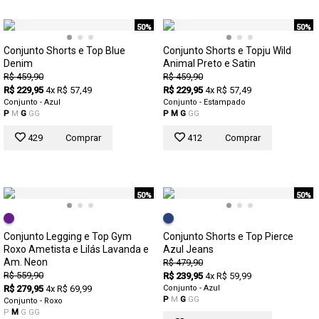
50%
50%
Conjunto Shorts e Top Blue
Conjunto Shorts e Topju Wild
Denim
Animal Preto e Satin
R$ 459,90
R$ 459,90
R$ 229,95
4x R$ 57,49
R$ 229,95
4x R$ 57,49
Conjunto - Azul
Conjunto - Estampado
P
M
G
GG
P
M
G
GG
429
Comprar
412
Comprar
50%
50%
Conjunto Legging e Top Gym
Conjunto Shorts e Top Pierce
Roxo Ametista e Lilás Lavanda e
Azul Jeans
Am. Neon
R$ 479,90
R$ 559,90
R$ 239,95
4x R$ 59,99
R$ 279,95
4x R$ 69,99
Conjunto - Azul
P
M
G
GG
Conjunto - Roxo
P
M
G
GG