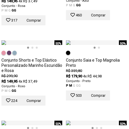
R$ 149,95
4x R$ 37,49
Conjunto - Azul
P
M
G
GG
Conjunto - Rosa
P
M
G
GG
460
Comprar
317
Comprar
50%
50%
Conjunto Shorts e Top Elástico
Conjunto Saia e Top Magnolia
Personalizado Marinho Escuridão
Preto
e Rosa
R$ 359,80
R$ 299,90
R$ 179,90
4x R$ 44,98
R$ 149,95
4x R$ 37,49
Conjunto - Preto
P
M
G
GG
Conjunto - Roxo
P
M
G
GG
503
Comprar
224
Comprar
50%
50%