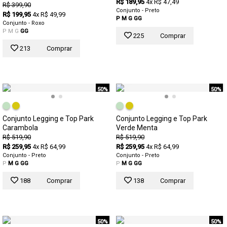
R$ 189,95
4x R$ 47,49
R$ 399,90
Conjunto - Preto
R$ 199,95
4x R$ 49,99
P
M
G
GG
Conjunto - Roxo
P
M
G
GG
225
Comprar
213
Comprar
50%
50%
Conjunto Legging e Top Park
Conjunto Legging e Top Park
Carambola
Verde Menta
R$ 519,90
R$ 519,90
R$ 259,95
4x R$ 64,99
R$ 259,95
4x R$ 64,99
Conjunto - Preto
Conjunto - Preto
P
M
G
GG
P
M
G
GG
188
Comprar
138
Comprar
50%
50%