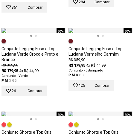
284
Comprar
361
Comprar
50%
50%
Conjunto Legging Fuso e Top
Conjunto Legging Fuso e Top
Luciana Verde Croco e Preto e
Luciana Vermelho Carmim
Branco
R$ 359,90
R$ 359,90
R$ 179,95
4x R$ 44,99
R$ 179,95
4x R$ 44,99
Conjunto - Estampado
P
M
G
GG
Conjunto - Verde
P
M
G
GG
125
Comprar
261
Comprar
50%
50%
Conjunto Shorts e Top Cris
Conjunto Shorts e Top Cris