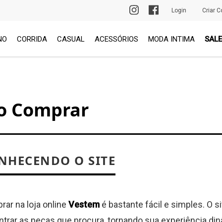
PRIMEIRA TROCA GRÁTIS
Login
Criar C
NO
CORRIDA
CASUAL
ACESSÓRIOS
MODA INTIMA
SALE
o Comprar
NHECENDO O SITE
ar na loja online
Vestem
é bastante fácil e simples. O s
trar as peças que procura, tornando sua experiência din