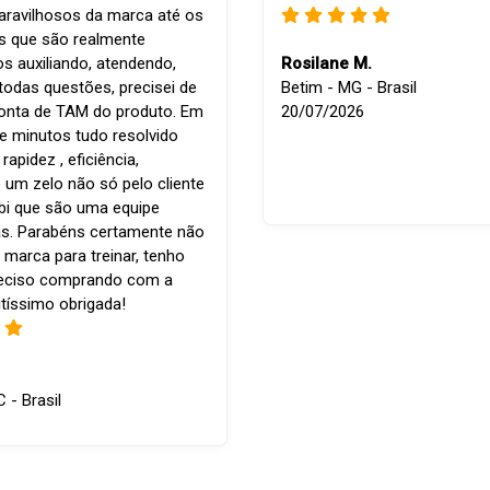
ravilhosos da marca até os
is que são realmente
os auxiliando, atendendo,
Rosilane M.
todas questões, precisei de
Betim - MG - Brasil
conta de TAM do produto. Em
20/07/2026
e minutos tudo resolvido
apidez , eficiência,
 um zelo não só pelo cliente
bi que são uma equipe
s. Parabéns certamente não
 marca para treinar, tenho
reciso comprando com a
tíssimo obrigada!
C - Brasil