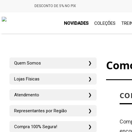
DESCONTO DE 5% NO PIX
NOVIDADES
COLEÇÕES
TREI
Com
Quem Somos
❯
Lojas Físicas
❯
CO
Atendimento
❯
Representantes por Região
❯
Compr
Compra 100% Segura!
❯
encon