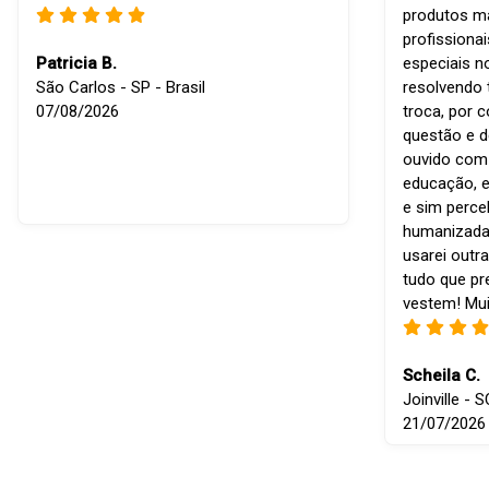
produtos ma
profissiona
Patricia B.
especiais n
São Carlos - SP - Brasil
resolvendo 
07/08/2026
troca, por 
questão e d
ouvido com r
educação, e
e sim perce
humanizada
usarei outra
tudo que p
vestem! Mui
Scheila C.
Joinville - S
21/07/2026