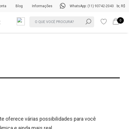
onta
Blog
Informações
WhatsApp: (11) 93742-2043
br, R$
0
ite oferece várias possibilidades para você
âmica e ainda mais real.