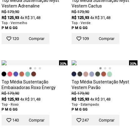
Top Media Sustentação Myst
Top Media Sustentação Myst
Vestem Adrenaline
Vestem Cactus
R$ 179,90
R$ 179,90
R$ 125,93
4x R$ 31,48
R$ 125,93
4x R$ 31,48
Top - Vermelho
Top - Verde
P
M
G
GG
P
M
G
GG
120
Comprar
109
Comprar
30%
30%
Top Média Sustentação
Top Média Sustentação Myst
Embaixadoras Roxo Energy
Vestem Pavão
R$ 179,90
R$ 179,90
R$ 125,93
4x R$ 31,48
R$ 125,93
4x R$ 31,48
Top - Roxo
Top - Estampado
P
M
G
GG
P
M
G
GG
140
Comprar
247
Comprar