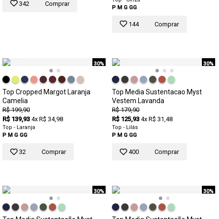
342
Comprar
P
M
G
GG
144
Comprar
30%
30%
Top Cropped Margot Laranja
Top Media Sustentacao Myst
Camelia
Vestem Lavanda
R$ 199,90
R$ 179,90
R$ 139,93
4x R$ 34,98
R$ 125,93
4x R$ 31,48
Top - Laranja
Top - Lilás
P
M
G
GG
P
M
G
GG
32
Comprar
400
Comprar
30%
30%