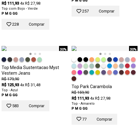
P
M
G
GG
R$ 111,93
4x R$ 27,98
Top com Bojo - Verde
257
Comprar
P
M
G
GG
228
Comprar
30%
30%
Top Media Sustentacao Myst
Vestem Jeans
R$ 179,90
R$ 125,93
4x R$ 31,48
Top Park Carambola
Top - Azul
R$ 159,90
P
M
G
GG
R$ 111,93
4x R$ 27,98
Top - Amarelo
583
Comprar
P
M
G
GG
77
Comprar