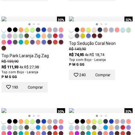
30%
50%
Top Sedução Coral Neon
R$ 149,90
R$ 74,95
4x R$ 18,74
Top Park Laranja Zig Zag
Top com Bojo - Laranja
R$ 159,90
P
M
G
GG
R$ 111,93
4x R$ 27,98
Top com Bojo - Laranja
240
Comprar
P
M
G
GG
193
Comprar
30%
30%