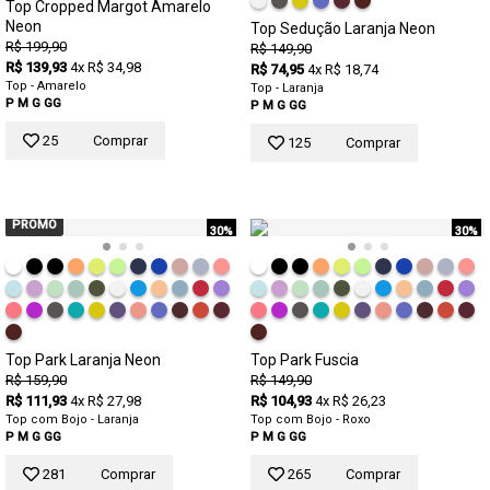
Top Cropped Margot Amarelo
Neon
Top Sedução Laranja Neon
R$ 199,90
R$ 149,90
R$ 139,93
4x R$ 34,98
R$ 74,95
4x R$ 18,74
Top - Amarelo
Top - Laranja
P
M
G
GG
P
M
G
GG
25
Comprar
125
Comprar
PROMO
30%
30%
Top Park Laranja Neon
Top Park Fuscia
R$ 159,90
R$ 149,90
R$ 111,93
4x R$ 27,98
R$ 104,93
4x R$ 26,23
Top com Bojo - Laranja
Top com Bojo - Roxo
P
M
G
GG
P
M
G
GG
281
Comprar
265
Comprar