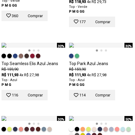
Top - Verde
R$ 118,93
4x R$ 29,73
P
M
G
GG
Top - Verde
P
M
G
GG
360
Comprar
177
Comprar
30%
30%
Top Seamless Elis Azul Jeans
Top Park Azul Jeans
R$ 159,90
R$ 159,90
R$ 111,93
4x R$ 27,98
R$ 111,93
4x R$ 27,98
Top - Azul
Top - Azul
P
M
G
P
M
G
GG
116
Comprar
114
Comprar
30%
50%