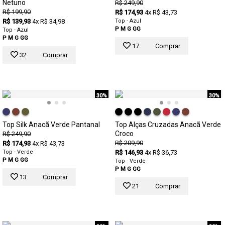
Netuno
R$ 249,90
R$ 199,90
R$ 174,93
4x R$ 43,73
R$ 139,93
4x R$ 34,98
Top - Azul
P
M
G
GG
Top - Azul
P
M
G
GG
17
Comprar
32
Comprar
30%
30%
Top Silk Anacã Verde Pantanal
Top Alças Cruzadas Anacã Verde
Croco
R$ 249,90
R$ 209,90
R$ 174,93
4x R$ 43,73
Top - Verde
R$ 146,93
4x R$ 36,73
P
M
G
GG
Top - Verde
P
M
G
GG
13
Comprar
21
Comprar