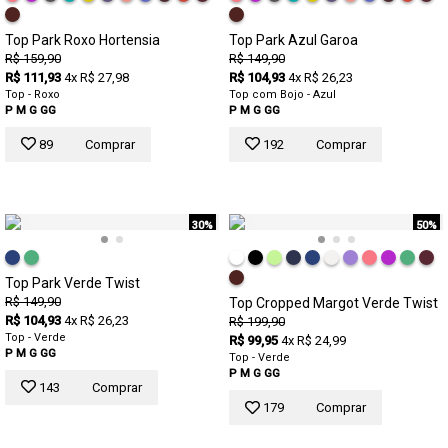
Top Park Roxo Hortensia
Top Park Azul Garoa
R$ 159,90
R$ 149,90
R$ 111,93
4x R$ 27,98
R$ 104,93
4x R$ 26,23
Top - Roxo
Top com Bojo - Azul
P
M
G
GG
P
M
G
GG
89
Comprar
192
Comprar
30%
50%
Top Park Verde Twist
R$ 149,90
Top Cropped Margot Verde Twist
R$ 104,93
4x R$ 26,23
R$ 199,90
Top - Verde
R$ 99,95
4x R$ 24,99
P
M
G
GG
Top - Verde
P
M
G
GG
143
Comprar
179
Comprar