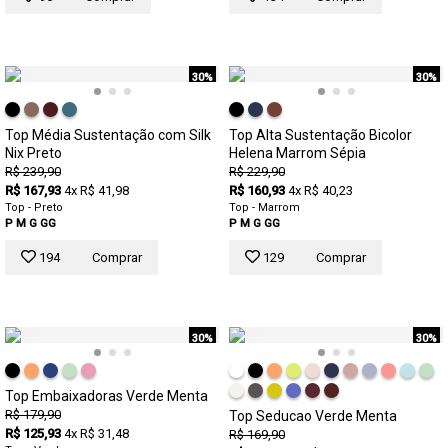
30%
30%
Top Média Sustentação com Silk
Top Alta Sustentação Bicolor
Nix Preto
Helena Marrom Sépia
R$ 239,90
R$ 229,90
R$ 167,93
4x R$ 41,98
R$ 160,93
4x R$ 40,23
Top - Preto
Top - Marrom
P
M
G
GG
P
M
G
GG
194
Comprar
129
Comprar
30%
30%
Top Embaixadoras Verde Menta
R$ 179,90
Top Seducao Verde Menta
R$ 125,93
4x R$ 31,48
R$ 169,90