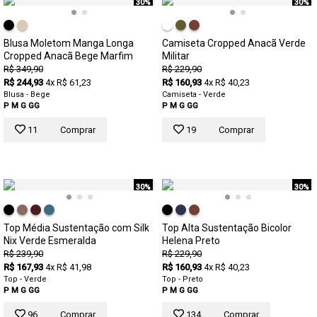
30%
30%
Blusa Moletom Manga Longa
Camiseta Cropped Anacã Verde
Cropped Anacã Bege Marfim
Militar
R$ 349,90
R$ 229,90
R$ 244,93
4x R$ 61,23
R$ 160,93
4x R$ 40,23
Blusa - Bege
Camiseta - Verde
P
M
G
GG
P
M
G
GG
11
Comprar
19
Comprar
30%
30%
Top Média Sustentação com Silk
Top Alta Sustentação Bicolor
Nix Verde Esmeralda
Helena Preto
R$ 239,90
R$ 229,90
R$ 167,93
4x R$ 41,98
R$ 160,93
4x R$ 40,23
Top - Verde
Top - Preto
P
M
G
GG
P
M
G
GG
96
Comprar
134
Comprar