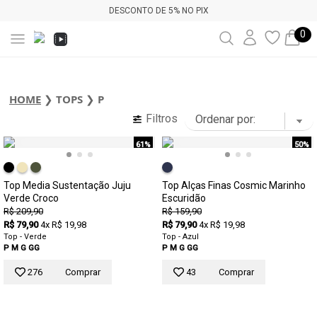
DESCONTO DE 5% NO PIX
0
HOME
❯
TOPS
❯
P
Filtros
61%
50%
Top Media Sustentação Juju
Top Alças Finas Cosmic Marinho
Verde Croco
Escuridão
R$ 209,90
R$ 159,90
R$ 79,90
4x R$ 19,98
R$ 79,90
4x R$ 19,98
Top - Verde
Top - Azul
P
M
G
GG
P
M
G
GG
276
Comprar
43
Comprar