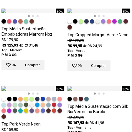
30%
50%
Top Médio Sustentação
Embaixadoras Marrom Noz
Top Cropped Margot Verde Neon
R$ 179,90
R$ 199,90
R$ 125,93
4x R$ 31,48
R$ 99,95
4x R$ 24,99
Top - Marrom
Top - Verde
P
M
G
GG
P
M
G
GG
94
Comprar
96
Comprar
30%
30%
Top Média Sustentação com Silk
Nix Vermelho Barolo
R$ 239,90
R$ 167,93
4x R$ 41,98
Top Park Verde Neon
Top - Vermelho
R$ 159,90