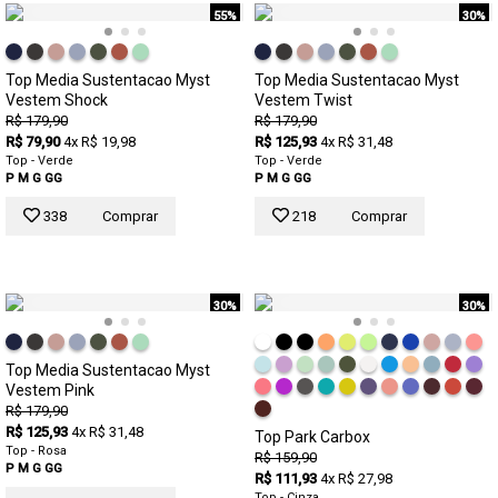
55%
30%
Top Media Sustentacao Myst
Top Media Sustentacao Myst
Vestem Shock
Vestem Twist
R$ 179,90
R$ 179,90
R$ 79,90
4x R$ 19,98
R$ 125,93
4x R$ 31,48
Top - Verde
Top - Verde
P
M
G
GG
P
M
G
GG
338
Comprar
218
Comprar
30%
30%
Top Media Sustentacao Myst
Vestem Pink
R$ 179,90
R$ 125,93
4x R$ 31,48
Top Park Carbox
Top - Rosa
R$ 159,90
P
M
G
GG
R$ 111,93
4x R$ 27,98
Top - Cinza