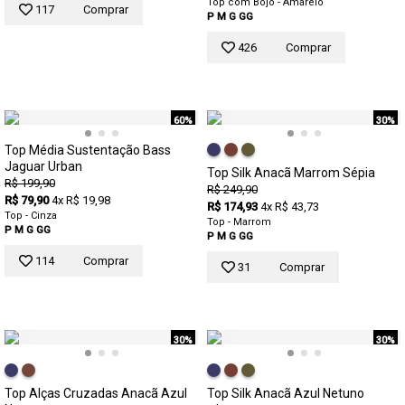
Top com Bojo - Amarelo
117
Comprar
P
M
G
GG
426
Comprar
60%
30%
Top Média Sustentação Bass
Jaguar Urban
Top Silk Anacã Marrom Sépia
R$ 199,90
R$ 249,90
R$ 79,90
4x R$ 19,98
R$ 174,93
4x R$ 43,73
Top - Cinza
Top - Marrom
P
M
G
GG
P
M
G
GG
114
Comprar
31
Comprar
30%
30%
Top Alças Cruzadas Anacã Azul
Top Silk Anacã Azul Netuno