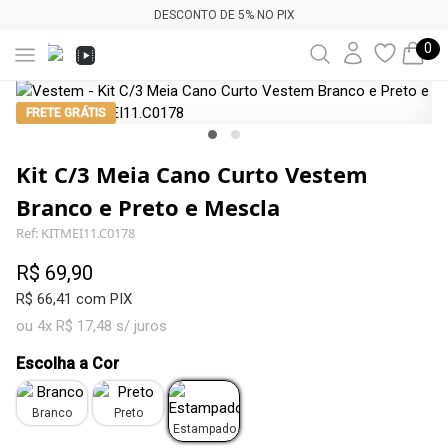
DESCONTO DE 5% NO PIX
0
FRETE GRÁTIS
Kit C/3 Meia Cano Curto Vestem
Branco e Preto e Mescla
Ref: KITMEI11.C0178
R$ 69,90
R$ 66,41 com PIX
ou 4x R$ 17,48 s/ juros
Escolha a Cor
Branco
Preto
Estampado