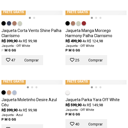
FRETE GRÁTIS
FRETE GRÁTIS
Jaqueta Corta Vento Shine Palha
Jaqueta Manga Morcego
Clarrísimo
Harmony Palha Clarrisimo
R$ 399,90
4x R$ 99,98
R$ 499,90
4x R$ 124,98
Jaqueta - Off White
Jaqueta - Off White
P
M
G
GG
P
M
G
GG
47
Comprar
25
Comprar
FRETE GRÁTIS
FRETE GRÁTIS
Jaqueta Moletinho Desire Azul
Jaqueta Parka Yara Off White
Céu
R$ 599,90
4x R$ 149,98
R$ 399,90
4x R$ 99,98
Jaqueta - Off White
P
M
G
GG
Jaqueta - Azul
P
M
G
GG
40
Comprar