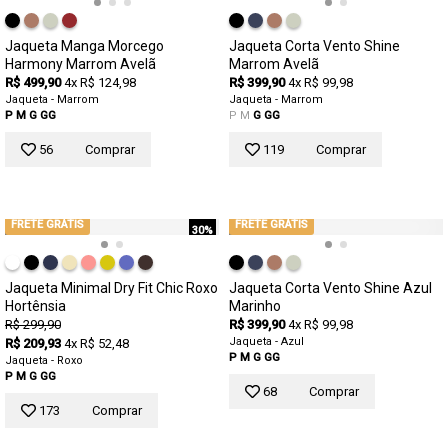
Jaqueta Manga Morcego
Jaqueta Corta Vento Shine
Harmony Marrom Avelã
Marrom Avelã
R$ 499,90
4x R$ 124,98
R$ 399,90
4x R$ 99,98
Jaqueta - Marrom
Jaqueta - Marrom
P
M
G
GG
P
M
G
GG
56
Comprar
119
Comprar
FRETE GRÁTIS
FRETE GRÁTIS
30%
Jaqueta Minimal Dry Fit Chic Roxo
Jaqueta Corta Vento Shine Azul
Hortênsia
Marinho
R$ 299,90
R$ 399,90
4x R$ 99,98
Jaqueta - Azul
R$ 209,93
4x R$ 52,48
P
M
G
GG
Jaqueta - Roxo
P
M
G
GG
68
Comprar
173
Comprar