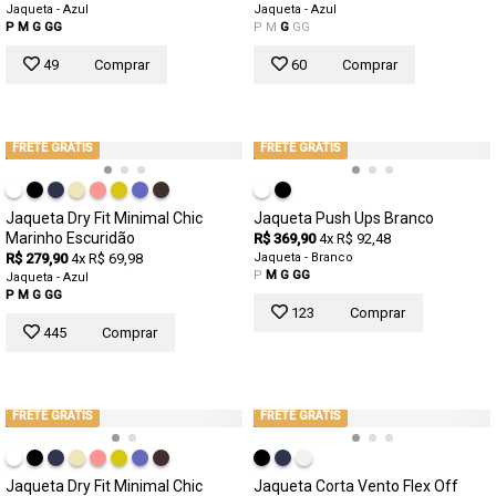
Jaqueta - Azul
Jaqueta - Azul
P
M
G
GG
P
M
G
GG
49
Comprar
60
Comprar
FRETE GRÁTIS
FRETE GRÁTIS
Jaqueta Dry Fit Minimal Chic
Jaqueta Push Ups Branco
Marinho Escuridão
R$ 369,90
4x R$ 92,48
R$ 279,90
4x R$ 69,98
Jaqueta - Branco
P
M
G
GG
Jaqueta - Azul
P
M
G
GG
123
Comprar
445
Comprar
FRETE GRÁTIS
FRETE GRÁTIS
Jaqueta Dry Fit Minimal Chic
Jaqueta Corta Vento Flex Off