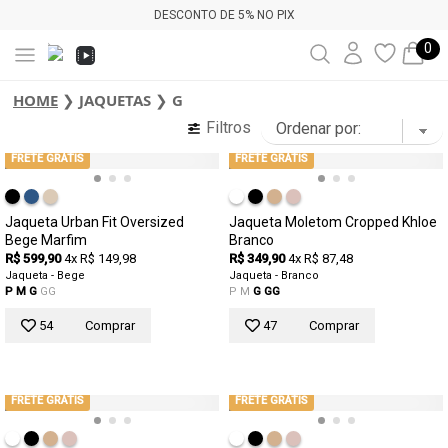
DESCONTO DE 5% NO PIX
0
HOME
❯
JAQUETAS
❯
G
Filtros
FRETE GRÁTIS
FRETE GRÁTIS
Jaqueta Urban Fit Oversized
Jaqueta Moletom Cropped Khloe
Bege Marfim
Branco
R$ 599,90
4x R$ 149,98
R$ 349,90
4x R$ 87,48
Jaqueta - Bege
Jaqueta - Branco
P
M
G
GG
P
M
G
GG
54
Comprar
47
Comprar
FRETE GRÁTIS
FRETE GRÁTIS