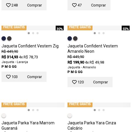
248
Comprar
47
Comprar
FRETE GRÁTIS
FRETE GRÁTIS
30%
55%
Jaqueta Confident Vestem Zig
Jaqueta Confident Vestem
Amarelo Neon
R$ 449,90
R$ 449,90
R$ 314,93
4x R$ 78,73
Jaqueta - Laranja
R$ 199,90
4x R$ 49,98
P
M
G
GG
Jaqueta - Amarelo
P
M
G
GG
103
Comprar
120
Comprar
FRETE GRÁTIS
FRETE GRÁTIS
Jaqueta Parka Yara Marrom
Jaqueta Parka Yara Cinza
Guaraná
Calcário