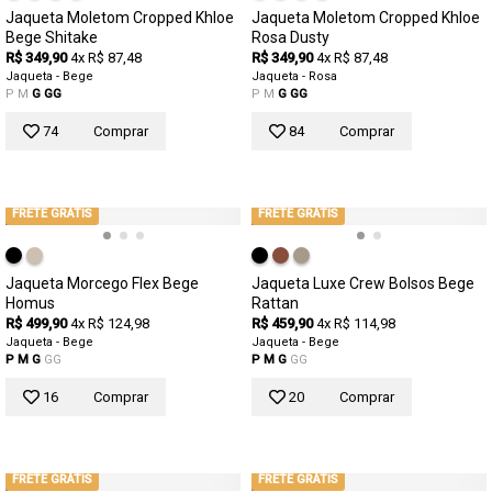
Jaqueta Moletom Cropped Khloe
Jaqueta Moletom Cropped Khloe
Bege Shitake
Rosa Dusty
R$ 349,90
4x R$ 87,48
R$ 349,90
4x R$ 87,48
Jaqueta - Bege
Jaqueta - Rosa
P
M
G
GG
P
M
G
GG
74
Comprar
84
Comprar
FRETE GRÁTIS
FRETE GRÁTIS
Jaqueta Morcego Flex Bege
Jaqueta Luxe Crew Bolsos Bege
Homus
Rattan
R$ 499,90
4x R$ 124,98
R$ 459,90
4x R$ 114,98
Jaqueta - Bege
Jaqueta - Bege
P
M
G
GG
P
M
G
GG
16
Comprar
20
Comprar
FRETE GRÁTIS
FRETE GRÁTIS