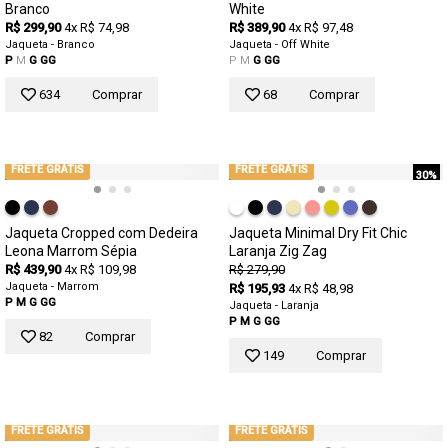
Branco
White
R$ 299,90
4x R$ 74,98
R$ 389,90
4x R$ 97,48
Jaqueta - Branco
Jaqueta - Off White
P
M
G
GG
P
M
G
GG
634
Comprar
68
Comprar
FRETE GRÁTIS
FRETE GRÁTIS
30%
Jaqueta Cropped com Dedeira
Jaqueta Minimal Dry Fit Chic
Leona Marrom Sépia
Laranja Zig Zag
R$ 439,90
4x R$ 109,98
R$ 279,90
Jaqueta - Marrom
R$ 195,93
4x R$ 48,98
P
M
G
GG
Jaqueta - Laranja
P
M
G
GG
82
Comprar
149
Comprar
FRETE GRÁTIS
FRETE GRÁTIS