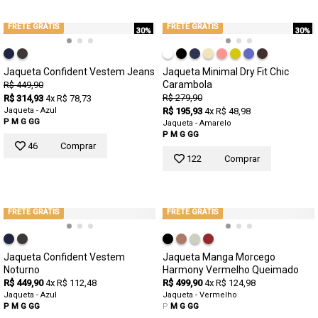
FRETE GRÁTIS
FRETE GRÁTIS
30%
30%
Jaqueta Confident Vestem Jeans
Jaqueta Minimal Dry Fit Chic
Carambola
R$ 449,90
R$ 279,90
R$ 314,93
4x R$ 78,73
Jaqueta - Azul
R$ 195,93
4x R$ 48,98
P
M
G
GG
Jaqueta - Amarelo
P
M
G
GG
46
Comprar
122
Comprar
FRETE GRÁTIS
FRETE GRÁTIS
Jaqueta Confident Vestem
Jaqueta Manga Morcego
Noturno
Harmony Vermelho Queimado
R$ 449,90
4x R$ 112,48
R$ 499,90
4x R$ 124,98
Jaqueta - Azul
Jaqueta - Vermelho
P
M
G
GG
P
M
G
GG