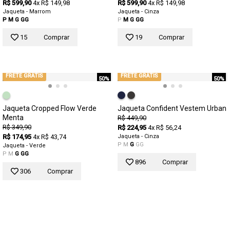
R$ 599,90
4x R$ 149,98
R$ 599,90
4x R$ 149,98
Jaqueta - Marrom
Jaqueta - Cinza
P
M
G
GG
P
M
G
GG
15
Comprar
19
Comprar
FRETE GRÁTIS
FRETE GRÁTIS
50%
50%
Jaqueta Cropped Flow Verde
Jaqueta Confident Vestem Urban
Menta
R$ 449,90
R$ 349,90
R$ 224,95
4x R$ 56,24
R$ 174,95
4x R$ 43,74
Jaqueta - Cinza
P
M
G
GG
Jaqueta - Verde
P
M
G
GG
896
Comprar
306
Comprar