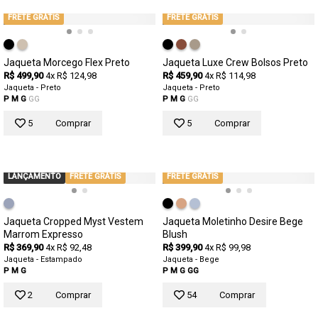
FRETE GRÁTIS
FRETE GRÁTIS
Jaqueta Morcego Flex Preto
Jaqueta Luxe Crew Bolsos Preto
R$ 499,90
4x R$ 124,98
R$ 459,90
4x R$ 114,98
Jaqueta - Preto
Jaqueta - Preto
P
M
G
GG
P
M
G
GG
5
Comprar
5
Comprar
LANÇAMENTO
FRETE GRÁTIS
FRETE GRÁTIS
Jaqueta Cropped Myst Vestem
Jaqueta Moletinho Desire Bege
Marrom Expresso
Blush
R$ 369,90
4x R$ 92,48
R$ 399,90
4x R$ 99,98
Jaqueta - Estampado
Jaqueta - Bege
P
M
G
P
M
G
GG
2
Comprar
54
Comprar