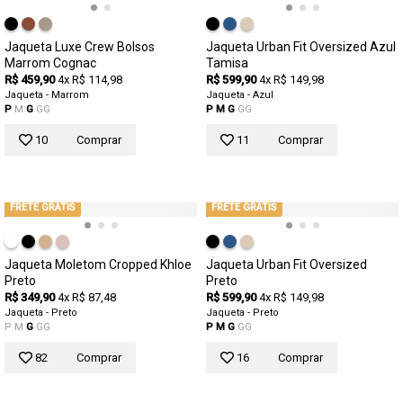
Jaqueta Luxe Crew Bolsos
Jaqueta Urban Fit Oversized Azul
Marrom Cognac
Tamisa
R$ 459,90
4x R$ 114,98
R$ 599,90
4x R$ 149,98
Jaqueta - Marrom
Jaqueta - Azul
P
M
G
GG
P
M
G
GG
10
Comprar
11
Comprar
FRETE GRÁTIS
FRETE GRÁTIS
Jaqueta Moletom Cropped Khloe
Jaqueta Urban Fit Oversized
Preto
Preto
R$ 349,90
4x R$ 87,48
R$ 599,90
4x R$ 149,98
Jaqueta - Preto
Jaqueta - Preto
P
M
G
GG
P
M
G
GG
82
Comprar
16
Comprar