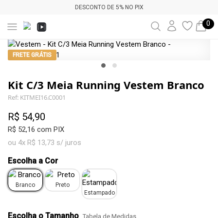
DESCONTO DE 5% NO PIX
0
FRETE GRÁTIS
Kit C/3 Meia Running Vestem Branco
Ref: KITMEI16.C0001
R$ 54,90
R$ 52,16 com PIX
ou 4x R$ 13,73 s/ juros
Escolha a Cor
Branco
Preto
Estampado
Escolha o Tamanho
Tabela de Medidas