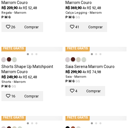
Marrom Couro
Marrom Couro
R$ 209,90
4x R$ 52,48
R$ 369,90
4x R$ 92,48
Regata - Marrom
Calça Legging - Marrom
P
M
G
P
M
G
GG
26
Comprar
41
Comprar
FRETE GRÁTIS
FRETE GRÁTIS
Shorts Shape Up Matchpoint
Saia Serena Marrom Couro
Marrom Couro
R$ 299,90
4x R$ 74,98
R$ 249,90
4x R$ 62,48
Saia - Marrom
P
M
G
GG
Shorts - Marrom
P
M
G
GG
4
Comprar
16
Comprar
FRETE GRÁTIS
FRETE GRÁTIS