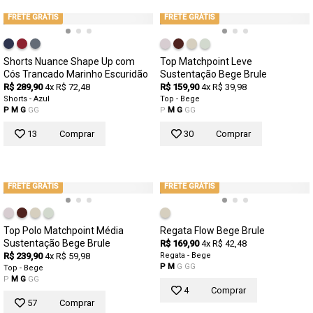
FRETE GRÁTIS
FRETE GRÁTIS
Shorts Nuance Shape Up com
Top Matchpoint Leve
Cós Trancado Marinho Escuridão
Sustentação Bege Brule
R$ 289,90
4x R$ 72,48
R$ 159,90
4x R$ 39,98
Shorts - Azul
Top - Bege
P
M
G
GG
P
M
G
GG
13
Comprar
30
Comprar
FRETE GRÁTIS
FRETE GRÁTIS
Top Polo Matchpoint Média
Regata Flow Bege Brule
Sustentação Bege Brule
R$ 169,90
4x R$ 42,48
R$ 239,90
4x R$ 59,98
Regata - Bege
P
M
G
GG
Top - Bege
P
M
G
GG
4
Comprar
57
Comprar