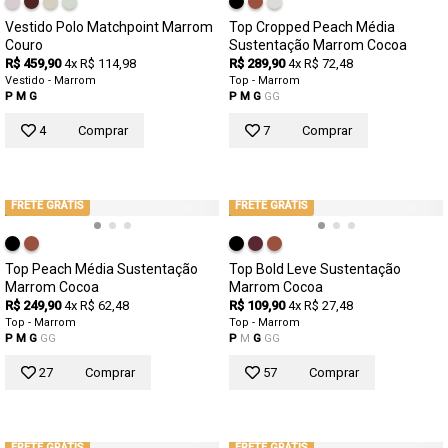
Vestido Polo Matchpoint Marrom
Top Cropped Peach Média
Couro
Sustentação Marrom Cocoa
R$ 459,90
4x R$ 114,98
R$ 289,90
4x R$ 72,48
Vestido - Marrom
Top - Marrom
P
M
G
P
M
G
GG
4
Comprar
7
Comprar
FRETE GRÁTIS
FRETE GRÁTIS
Top Peach Média Sustentação
Top Bold Leve Sustentação
Marrom Cocoa
Marrom Cocoa
R$ 249,90
4x R$ 62,48
R$ 109,90
4x R$ 27,48
Top - Marrom
Top - Marrom
P
M
G
GG
P
M
G
GG
27
Comprar
57
Comprar
FRETE GRÁTIS
FRETE GRÁTIS