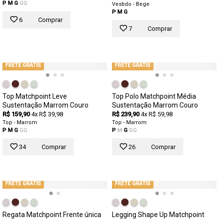
P
M
G
GG
Vestido - Bege
P
M
G
6
Comprar
7
Comprar
FRETE GRÁTIS
FRETE GRÁTIS
Top Matchpoint Leve
Top Polo Matchpoint Média
Sustentação Marrom Couro
Sustentação Marrom Couro
R$ 159,90
4x R$ 39,98
R$ 239,90
4x R$ 59,98
Top - Marrom
Top - Marrom
P
M
G
GG
P
M
G
GG
34
Comprar
26
Comprar
FRETE GRÁTIS
FRETE GRÁTIS
Regata Matchpoint Frente única
Legging Shape Up Matchpoint