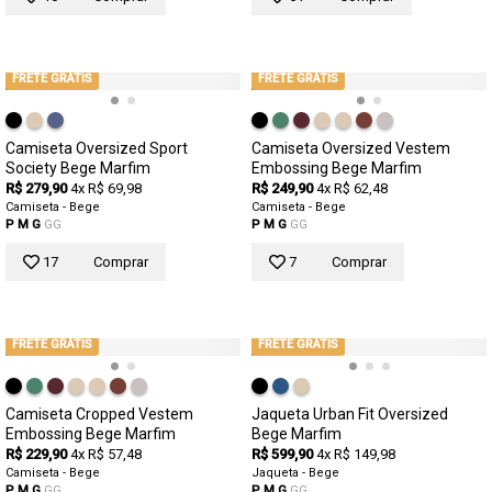
FRETE GRÁTIS
FRETE GRÁTIS
Camiseta Oversized Sport
Camiseta Oversized Vestem
Society Bege Marfim
Embossing Bege Marfim
R$ 279,90
4x R$ 69,98
R$ 249,90
4x R$ 62,48
Camiseta - Bege
Camiseta - Bege
P
M
G
GG
P
M
G
GG
17
Comprar
7
Comprar
FRETE GRÁTIS
FRETE GRÁTIS
Camiseta Cropped Vestem
Jaqueta Urban Fit Oversized
Embossing Bege Marfim
Bege Marfim
R$ 229,90
4x R$ 57,48
R$ 599,90
4x R$ 149,98
Camiseta - Bege
Jaqueta - Bege
P
M
G
GG
P
M
G
GG