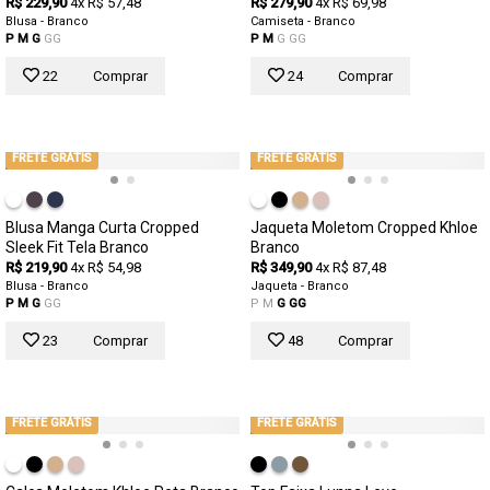
R$ 229,90
4x R$ 57,48
R$ 279,90
4x R$ 69,98
Blusa - Branco
Camiseta - Branco
P
M
G
GG
P
M
G
GG
22
Comprar
24
Comprar
FRETE GRÁTIS
FRETE GRÁTIS
Blusa Manga Curta Cropped
Jaqueta Moletom Cropped Khloe
Sleek Fit Tela Branco
Branco
R$ 219,90
4x R$ 54,98
R$ 349,90
4x R$ 87,48
Blusa - Branco
Jaqueta - Branco
P
M
G
GG
P
M
G
GG
23
Comprar
48
Comprar
FRETE GRÁTIS
FRETE GRÁTIS