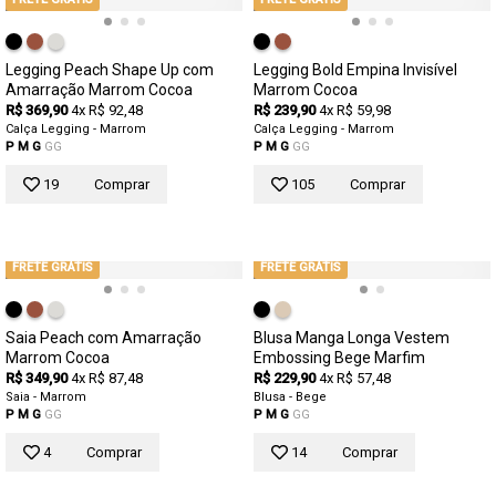
Legging Peach Shape Up com
Legging Bold Empina Invisível
Amarração Marrom Cocoa
Marrom Cocoa
R$ 369,90
4x R$ 92,48
R$ 239,90
4x R$ 59,98
Calça Legging - Marrom
Calça Legging - Marrom
P
M
G
GG
P
M
G
GG
19
Comprar
105
Comprar
FRETE GRÁTIS
FRETE GRÁTIS
Saia Peach com Amarração
Blusa Manga Longa Vestem
Marrom Cocoa
Embossing Bege Marfim
R$ 349,90
4x R$ 87,48
R$ 229,90
4x R$ 57,48
Saia - Marrom
Blusa - Bege
P
M
G
GG
P
M
G
GG
4
Comprar
14
Comprar