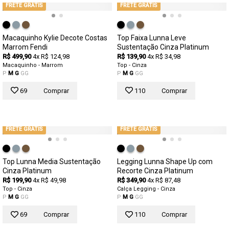
FRETE GRÁTIS
FRETE GRÁTIS
Macaquinho Kylie Decote Costas
Top Faixa Lunna Leve
Marrom Fendi
Sustentação Cinza Platinum
R$ 499,90
4x R$ 124,98
R$ 139,90
4x R$ 34,98
Macaquinho - Marrom
Top - Cinza
P
M
G
GG
P
M
G
GG
69
Comprar
110
Comprar
FRETE GRÁTIS
FRETE GRÁTIS
Top Lunna Media Sustentação
Legging Lunna Shape Up com
Cinza Platinum
Recorte Cinza Platinum
R$ 199,90
4x R$ 49,98
R$ 349,90
4x R$ 87,48
Top - Cinza
Calça Legging - Cinza
P
M
G
GG
P
M
G
GG
69
Comprar
110
Comprar