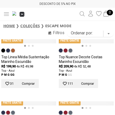
DESCONTO DE 5% NO PIX
0
HOME
❯
COLEÇÕES
❯
ESCAPE MODE
Filtros
FRETE GRÁTIS
FRETE GRÁTIS
Top Linea Média Sustentação
Top Nuance Decote Costas
Marinho Escuridão
Marinho Escuridão
R$ 199,90
4x R$ 49,98
R$ 209,90
4x R$ 52,48
Top - Azul
Top - Azul
P
M
G
GG
P
M
G
GG
31
Comprar
111
Comprar
FRETE GRÁTIS
FRETE GRÁTIS