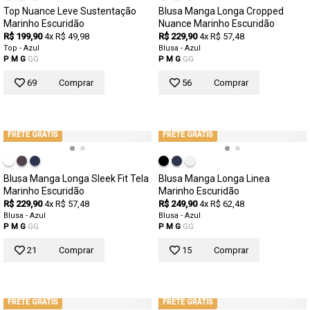
Top Nuance Leve Sustentação
Blusa Manga Longa Cropped
Marinho Escuridão
Nuance Marinho Escuridão
R$ 199,90
4x R$ 49,98
R$ 229,90
4x R$ 57,48
Top - Azul
Blusa - Azul
P
M
G
GG
P
M
G
GG
69
Comprar
56
Comprar
FRETE GRÁTIS
FRETE GRÁTIS
Blusa Manga Longa Sleek Fit Tela
Blusa Manga Longa Linea
Marinho Escuridão
Marinho Escuridão
R$ 229,90
4x R$ 57,48
R$ 249,90
4x R$ 62,48
Blusa - Azul
Blusa - Azul
P
M
G
GG
P
M
G
GG
21
Comprar
15
Comprar
FRETE GRÁTIS
FRETE GRÁTIS