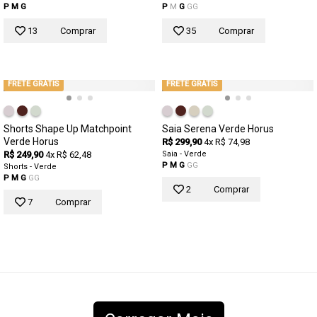
P
M
G
P
M
G
GG
13
Comprar
35
Comprar
FRETE GRÁTIS
FRETE GRÁTIS
Shorts Shape Up Matchpoint
Saia Serena Verde Horus
Verde Horus
R$ 299,90
4x R$ 74,98
R$ 249,90
4x R$ 62,48
Saia - Verde
P
M
G
GG
Shorts - Verde
P
M
G
GG
2
Comprar
7
Comprar