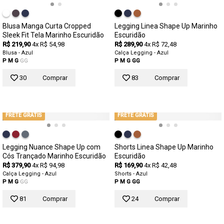
Blusa Manga Curta Cropped
Legging Linea Shape Up Marinho
Sleek Fit Tela Marinho Escuridão
Escuridão
R$ 219,90
4x R$ 54,98
R$ 289,90
4x R$ 72,48
Blusa - Azul
Calça Legging - Azul
P
M
G
GG
P
M
G
GG
30
Comprar
83
Comprar
FRETE GRÁTIS
FRETE GRÁTIS
Legging Nuance Shape Up com
Shorts Linea Shape Up Marinho
Cós Trançado Marinho Escuridão
Escuridão
R$ 379,90
4x R$ 94,98
R$ 169,90
4x R$ 42,48
Calça Legging - Azul
Shorts - Azul
P
M
G
GG
P
M
G
GG
81
Comprar
24
Comprar