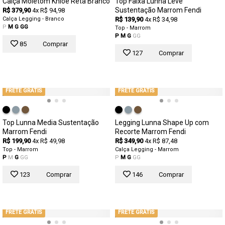
Calça Moletom Khloe Reta Branco
Top Faixa Lunna Leve
Sustentação Marrom Fendi
R$ 379,90
4x R$ 94,98
Calça Legging - Branco
R$ 139,90
4x R$ 34,98
P
M
G
GG
Top - Marrom
P
M
G
GG
85
Comprar
127
Comprar
FRETE GRÁTIS
FRETE GRÁTIS
Top Lunna Media Sustentação
Legging Lunna Shape Up com
Marrom Fendi
Recorte Marrom Fendi
R$ 199,90
4x R$ 49,98
R$ 349,90
4x R$ 87,48
Top - Marrom
Calça Legging - Marrom
P
M
G
GG
P
M
G
GG
123
Comprar
146
Comprar
FRETE GRÁTIS
FRETE GRÁTIS