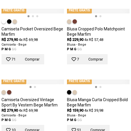
FRETE GRÁTIS
FRETE GRÁTIS
Camiseta Pocket Oversized Bege
Blusa Cropped Polo Matchpoint
Marfim
Bege Marfim
R$ 279,90
4x R$ 69,98
R$ 229,90
4x R$ 57,48
Camiseta - Bege
Blusa - Bege
P
M
G
GG
P
M
G
GG
71
Comprar
7
Comprar
FRETE GRÁTIS
FRETE GRÁTIS
Camiseta Oversized Vintage
Blusa Manga Curta Cropped Bold
Sport By Vestem Bege Marfim
Bege Marfim
R$ 279,90
4x R$ 69,98
R$ 159,90
4x R$ 39,98
Camiseta - Bege
Blusa - Bege
P
M
G
GG
P
M
G
GG
10
Comprar
51
Comprar