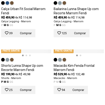
Calça Urban Fit Social Marrom
Bailarina Lunna Shape Up com
Fendi
Recorte Marrom Fendi
R$ 459,90
4x R$ 114,98
R$ 459,90
4x R$ 114,98
Calça Legging - Marrom
Calça Legging - Marrom
P
M
G
GG
P
M
G
GG
39
Comprar
125
Comprar
FRETE GRÁTIS
FRETE GRÁTIS
Shorts Lunna Shape Up com
Macacão Kim Fenda Frontal
Recorte Marrom Fendi
Marrom Fendi
R$ 199,90
4x R$ 49,98
R$ 529,90
4x R$ 132,48
Shorts - Marrom
Macacão - Marrom
P
M
G
GG
P
M
G
GG
25
Comprar
94
Comprar