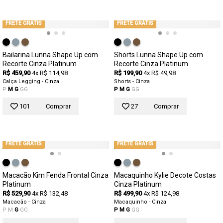
FRETE GRÁTIS
FRETE GRÁTIS
Bailarina Lunna Shape Up com
Shorts Lunna Shape Up com
Recorte Cinza Platinum
Recorte Cinza Platinum
R$ 459,90
4x R$ 114,98
R$ 199,90
4x R$ 49,98
Calça Legging - Cinza
Shorts - Cinza
P
M
G
GG
P
M
G
GG
101
Comprar
27
Comprar
FRETE GRÁTIS
FRETE GRÁTIS
Macacão Kim Fenda Frontal Cinza
Macaquinho Kylie Decote Costas
Platinum
Cinza Platinum
R$ 529,90
4x R$ 132,48
R$ 499,90
4x R$ 124,98
Macacão - Cinza
Macaquinho - Cinza
P
M
G
GG
P
M
G
GG