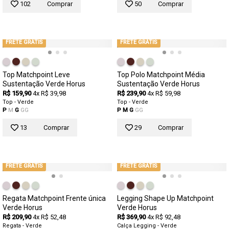
102
Comprar
50
Comprar
FRETE GRÁTIS
FRETE GRÁTIS
Top Matchpoint Leve
Top Polo Matchpoint Média
Sustentação Verde Horus
Sustentação Verde Horus
R$ 159,90
4x R$ 39,98
R$ 239,90
4x R$ 59,98
Top - Verde
Top - Verde
P
M
G
GG
P
M
G
GG
13
Comprar
29
Comprar
FRETE GRÁTIS
FRETE GRÁTIS
Regata Matchpoint Frente única
Legging Shape Up Matchpoint
Verde Horus
Verde Horus
R$ 209,90
4x R$ 52,48
R$ 369,90
4x R$ 92,48
Regata - Verde
Calça Legging - Verde