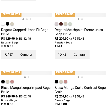
FRETE GRÁTIS
FRETE GRÁTIS
Regata Cropped Urban Fit Bege
Regata Matchpoint Frente única
Brule
Bege Brule
R$ 129,90
4x R$ 32,48
R$ 209,90
4x R$ 52,48
Regata - Bege
Regata - Bege
P
M
G
GG
P
M
G
57
Comprar
42
Comprar
FRETE GRÁTIS
FRETE GRÁTIS
Blusa Manga Longa Impact Bege
Blusa Manga Curta Contrast Bege
Brule
Brule
R$ 249,90
4x R$ 62,48
R$ 209,90
4x R$ 52,48
Blusa - Bege
Blusa - Bege
P
M
G
GG
P
M
G
GG