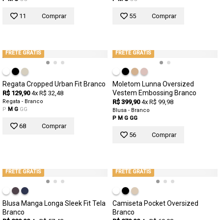
11
Comprar
55
Comprar
FRETE GRÁTIS
FRETE GRÁTIS
Regata Cropped Urban Fit Branco
Moletom Lunna Oversized
Vestem Embossing Branco
R$ 129,90
4x R$ 32,48
Regata - Branco
R$ 399,90
4x R$ 99,98
P
M
G
GG
Blusa - Branco
P
M
G
GG
68
Comprar
56
Comprar
FRETE GRÁTIS
FRETE GRÁTIS
Blusa Manga Longa Sleek Fit Tela
Camiseta Pocket Oversized
Branco
Branco