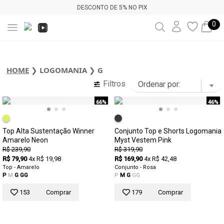
DESCONTO DE 5% NO PIX
0
HOME
❯
LOGOMANIA
❯
G
Filtros
66%
46%
Top Alta Sustentação Winner
Conjunto Top e Shorts Logomania
Amarelo Neon
Myst Vestem Pink
R$ 239,90
R$ 319,90
R$ 79,90
4x R$ 19,98
R$ 169,90
4x R$ 42,48
Top - Amarelo
Conjunto - Rosa
P
M
G
GG
P
M
G
GG
153
Comprar
179
Comprar