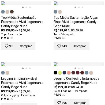
Top Média Sustentação
Top Média Sustentação Alças
Estampado Vivid Logomania
Finas Vivid Logomania Candy
Candy Bege Nude
Bege Nude
R$ 239,90
4x R$ 59,98
R$ 199,90
4x R$ 49,98
Top - Estampado
Top - Estampado
P
M
G
GG
P
M
G
GG
99
Comprar
140
Comprar
Legging Empina Invisível
Legging Cós Frufru Estampada
Estampada Vivid Logomania
Logomania Candy Bege Nude
Candy Bege Nude
R$ 299,90
4x R$ 74,98
R$ 319,90
4x R$ 79,98
Calça Legging - Estampado
P
M
G
GG
Calça Legging - Estampado
P
M
G
GG
195
Comprar