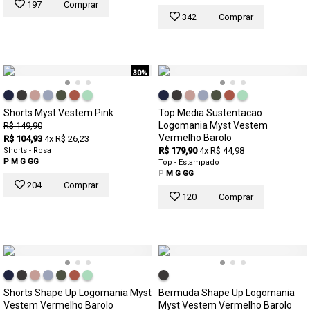
197
Comprar
342
Comprar
30%
Shorts Myst Vestem Pink
Top Media Sustentacao
Logomania Myst Vestem
R$ 149,90
Vermelho Barolo
R$ 104,93
4x R$ 26,23
R$ 179,90
4x R$ 44,98
Shorts - Rosa
P
M
G
GG
Top - Estampado
P
M
G
GG
204
Comprar
120
Comprar
Shorts Shape Up Logomania Myst
Bermuda Shape Up Logomania
Vestem Vermelho Barolo
Myst Vestem Vermelho Barolo