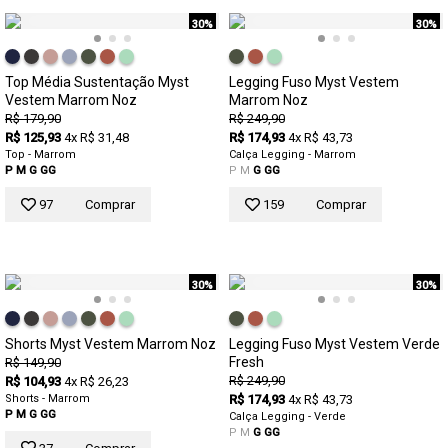
30%
30%
Top Média Sustentação Myst
Legging Fuso Myst Vestem
Vestem Marrom Noz
Marrom Noz
R$ 179,90
R$ 249,90
R$ 125,93
4x R$ 31,48
R$ 174,93
4x R$ 43,73
Top - Marrom
Calça Legging - Marrom
P
M
G
GG
P
M
G
GG
97
Comprar
159
Comprar
30%
30%
Shorts Myst Vestem Marrom Noz
Legging Fuso Myst Vestem Verde
Fresh
R$ 149,90
R$ 249,90
R$ 104,93
4x R$ 26,23
Shorts - Marrom
R$ 174,93
4x R$ 43,73
P
M
G
GG
Calça Legging - Verde
P
M
G
GG