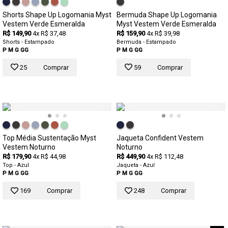
Shorts Shape Up Logomania Myst
Bermuda Shape Up Logomania
Vestem Verde Esmeralda
Myst Vestem Verde Esmeralda
R$ 149,90
4x R$ 37,48
R$ 159,90
4x R$ 39,98
Shorts - Estampado
Bermuda - Estampado
P
M
G
GG
P
M
G
GG
25
Comprar
59
Comprar
Top Média Sustentação Myst
Jaqueta Confident Vestem
Vestem Noturno
Noturno
R$ 179,90
4x R$ 44,98
R$ 449,90
4x R$ 112,48
Top - Azul
Jaqueta - Azul
P
M
G
GG
P
M
G
GG
169
Comprar
248
Comprar