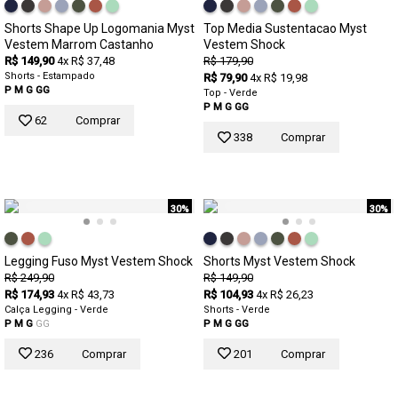
Shorts Shape Up Logomania Myst
Top Media Sustentacao Myst
Vestem Marrom Castanho
Vestem Shock
R$ 149,90
4x R$ 37,48
R$ 179,90
Shorts - Estampado
R$ 79,90
4x R$ 19,98
P
M
G
GG
Top - Verde
P
M
G
GG
62
Comprar
338
Comprar
30%
30%
Legging Fuso Myst Vestem Shock
Shorts Myst Vestem Shock
R$ 249,90
R$ 149,90
R$ 174,93
4x R$ 43,73
R$ 104,93
4x R$ 26,23
Calça Legging - Verde
Shorts - Verde
P
M
G
GG
P
M
G
GG
236
Comprar
201
Comprar