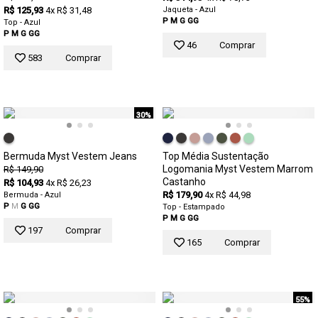
R$ 125,93
4x R$ 31,48
Jaqueta - Azul
P
M
G
GG
Top - Azul
P
M
G
GG
46
Comprar
583
Comprar
30%
Bermuda Myst Vestem Jeans
Top Média Sustentação
Logomania Myst Vestem Marrom
R$ 149,90
Castanho
R$ 104,93
4x R$ 26,23
R$ 179,90
4x R$ 44,98
Bermuda - Azul
P
M
G
GG
Top - Estampado
P
M
G
GG
197
Comprar
165
Comprar
55%