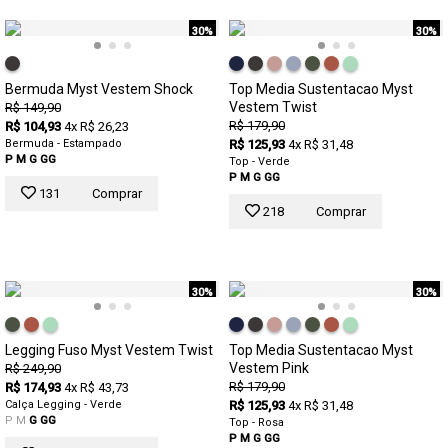
30%
30%
Bermuda Myst Vestem Shock
Top Media Sustentacao Myst
Vestem Twist
R$ 149,90
R$ 179,90
R$ 104,93
4x R$ 26,23
Bermuda - Estampado
R$ 125,93
4x R$ 31,48
P
M
G
GG
Top - Verde
P
M
G
GG
131
Comprar
218
Comprar
30%
30%
Legging Fuso Myst Vestem Twist
Top Media Sustentacao Myst
Vestem Pink
R$ 249,90
R$ 179,90
R$ 174,93
4x R$ 43,73
Calça Legging - Verde
R$ 125,93
4x R$ 31,48
P
M
G
GG
Top - Rosa
P
M
G
GG