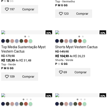
P
M
G
GG
Top - Vermelho
P
M
G
GG
197
Comprar
120
Comprar
30%
30%
Top Media Sustentação Myst
Shorts Myst Vestem Cactus
Vestem Cactus
R$ 149,90
R$ 179,90
R$ 104,93
4x R$ 26,23
R$ 125,93
4x R$ 31,48
Shorts - Verde
P
M
G
GG
Top - Verde
P
M
G
GG
69
Comprar
109
Comprar
30%
30%