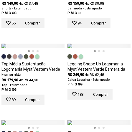
R$ 149,90
4x R$ 37,48
R$ 159,90
4x R$ 39,98
Shorts - Estampado
Bermuda - Estampado
P
M
G
GG
P
M
G
GG
56
Comprar
94
Comprar
Top Média Sustentação
Legging Shape Up Logomania
Logomania Myst Vestem Verde
Myst Vestem Verde Esmeralda
Esmeralda
R$ 249,90
4x R$ 62,48
R$ 179,90
4x R$ 44,98
Calça Legging - Estampado
P
M
G
GG
Top - Estampado
P
M
G
GG
183
Comprar
89
Comprar