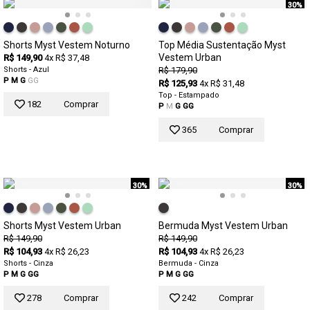
30%
Shorts Myst Vestem Noturno
Top Média Sustentação Myst
Vestem Urban
R$ 149,90
4x R$ 37,48
Shorts - Azul
R$ 179,90
P
M
G
GG
R$ 125,93
4x R$ 31,48
Top - Estampado
182
Comprar
P
M
G
GG
365
Comprar
30%
30%
Shorts Myst Vestem Urban
Bermuda Myst Vestem Urban
R$ 149,90
R$ 149,90
R$ 104,93
4x R$ 26,23
R$ 104,93
4x R$ 26,23
Shorts - Cinza
Bermuda - Cinza
P
M
G
GG
P
M
G
GG
278
Comprar
242
Comprar