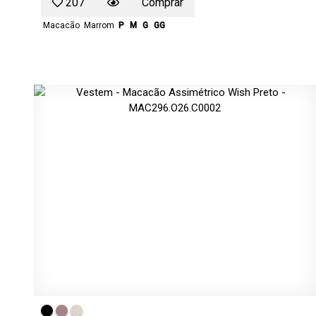
207
Comprar
Macacão
Marrom
P
M
G
GG