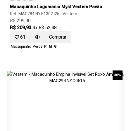
Macaquinho Logomania Myst Vestem Pavão
Ref: MAC284.NY.E1302.I25 -
Vestem
R$ 299,90
R$ 209,93
4x R$ 52,48
61
Comprar
Macaquinho
Verde
P
M
G
30%