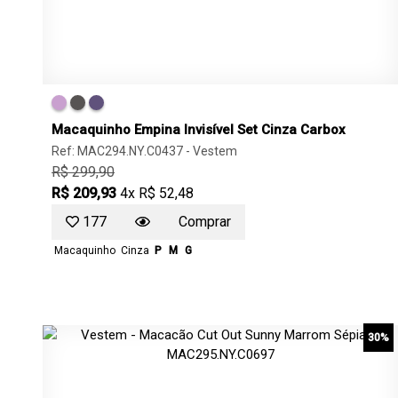
Macaquinho Empina Invisível Set Cinza Carbox
Ref: MAC294.NY.C0437 -
Vestem
R$ 299,90
R$ 209,93
4x R$ 52,48
177
Comprar
Macaquinho
Cinza
P
M
G
30%