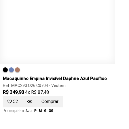
Macaquinho Empina Invisível Daphne Azul Pacífico
Ref: MAC290.O26.C0704 -
Vestem
R$ 349,90
4x R$ 87,48
52
Comprar
Macaquinho
Azul
P
M
G
GG