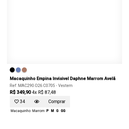
Macaquinho Empina Invisivel Daphne Marrom Avelã
Ref: MAC290.O26.C0705 -
Vestem
R$ 349,90
4x R$ 87,48
34
Comprar
Macaquinho
Marrom
P
M
G
GG