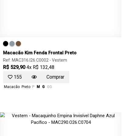
Macacão Kim Fenda Frontal Preto
Ref: MAC316.I26.C0002 -
Vestem
R$ 529,90
4x R$ 132,48
155
Comprar
Macacão
Preto
P
M
G
GG