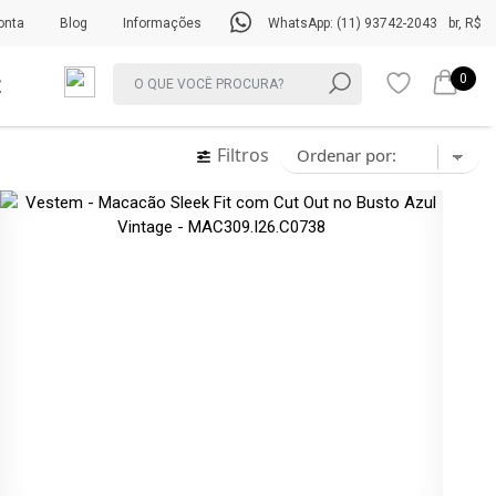
onta
Blog
Informações
WhatsApp: (11) 93742-2043
br, R$
0
Filtros