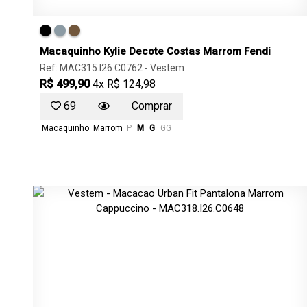
Macaquinho Kylie Decote Costas Marrom Fendi
Ref: MAC315.I26.C0762 -
Vestem
R$ 499,90
4x R$ 124,98
69
Comprar
Macaquinho
Marrom
P
M
G
GG