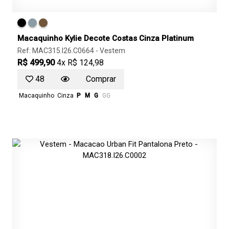
Macaquinho Kylie Decote Costas Cinza Platinum
Ref: MAC315.I26.C0664 -
Vestem
R$ 499,90
4x R$ 124,98
48
Comprar
Macaquinho
Cinza
P
M
G
GG