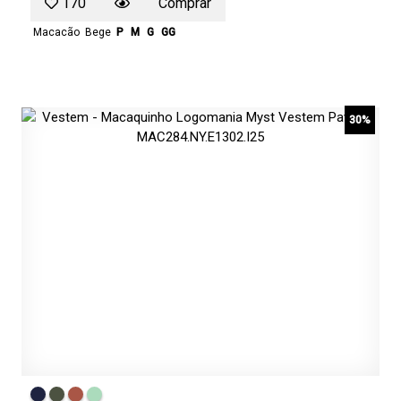
170
Comprar
Macacão
Bege
P
M
G
GG
30%