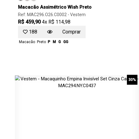
Macacão Assimétrico Wish Preto
Ref: MAC296.O26.C0002 -
Vestem
R$ 459,90
4x R$ 114,98
188
Comprar
Macacão
Preto
P
M
G
GG
30%