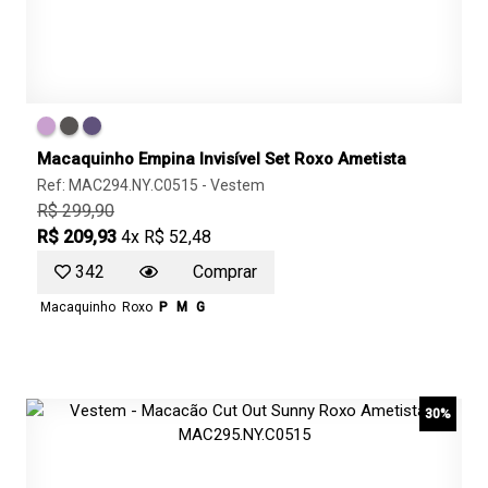
Macaquinho Empina Invisível Set Roxo Ametista
Ref: MAC294.NY.C0515 -
Vestem
R$ 299,90
R$ 209,93
4x R$ 52,48
342
Comprar
Macaquinho
Roxo
P
M
G
30%