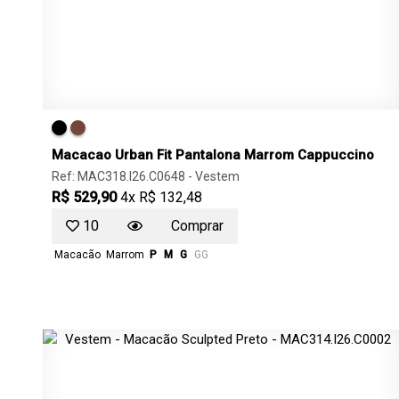
Macacao Urban Fit Pantalona Marrom Cappuccino
Ref: MAC318.I26.C0648 -
Vestem
R$ 529,90
4x R$ 132,48
10
Comprar
Macacão
Marrom
P
M
G
GG