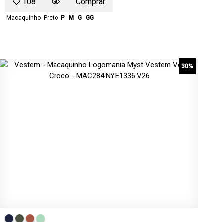
108
Comprar
Macaquinho
Preto
P
M
G
GG
30%