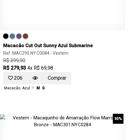
Macacão Cut Out Sunny Azul Submarine
Ref: MAC295.NY.C0084 -
Vestem
R$ 399,90
R$ 279,93
4x R$ 69,98
206
Comprar
Macacão
Azul
P
M
G
30%