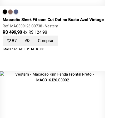
Macacão Sleek Fit com Cut Out no Busto Azul Vintage
Ref: MAC309.I26.C0738 -
Vestem
R$ 499,90
4x R$ 124,98
87
Comprar
Macacão
Azul
P
M
G
GG