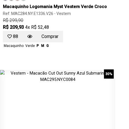
Macaquinho Logomania Myst Vestem Verde Croco
Ref: MAC284.NY.E1336.V26 -
Vestem
R$ 299,90
R$ 209,93
4x R$ 52,48
88
Comprar
Macaquinho
Verde
P
M
G
30%