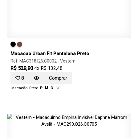
Macacao Urban Fit Pantalona Preto
Ref: MAC318.I26.C0002 -
Vestem
R$ 529,90
4x R$ 132,48
8
Comprar
Macacão
Preto
P
M
G
GG