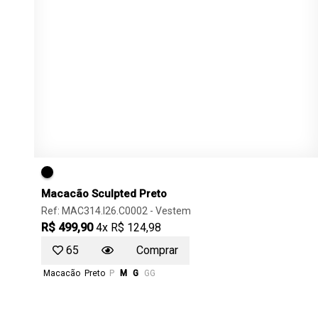
Macacão Sculpted Preto
Ref: MAC314.I26.C0002 -
Vestem
R$ 499,90
4x R$ 124,98
65
Comprar
Macacão
Preto
P
M
G
GG