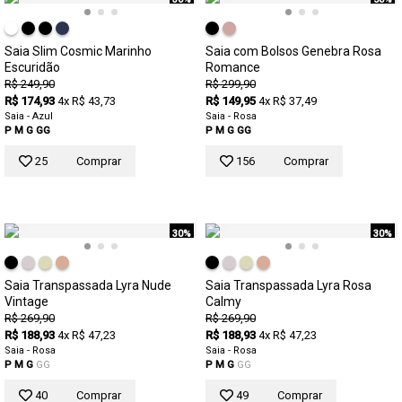
Saia Slim Cosmic Marinho
Saia com Bolsos Genebra Rosa
Escuridão
Romance
R$ 249,90
R$ 299,90
R$ 174,93
4x R$ 43,73
R$ 149,95
4x R$ 37,49
Saia - Azul
Saia - Rosa
P
M
G
GG
P
M
G
GG
25
Comprar
156
Comprar
30%
30%
Saia Transpassada Lyra Nude
Saia Transpassada Lyra Rosa
Vintage
Calmy
R$ 269,90
R$ 269,90
R$ 188,93
4x R$ 47,23
R$ 188,93
4x R$ 47,23
Saia - Rosa
Saia - Rosa
P
M
G
GG
P
M
G
GG
40
Comprar
49
Comprar