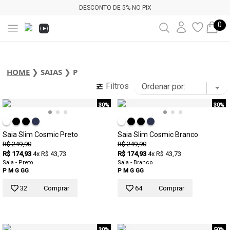
DESCONTO DE 5% NO PIX
0
HOME
❯
SAIAS
❯
P
Filtros
30%
30%
Saia Slim Cosmic Preto
Saia Slim Cosmic Branco
R$ 249,90
R$ 249,90
R$ 174,93
4x R$ 43,73
R$ 174,93
4x R$ 43,73
Saia - Preto
Saia - Branco
P
M
G
GG
P
M
G
GG
32
Comprar
64
Comprar
30%
50%