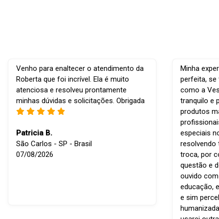
Venho para enaltecer o atendimento da
Minha exper
Roberta que foi incrível. Ela é muito
perfeita, s
atenciosa e resolveu prontamente
como a Vest
minhas dúvidas e solicitações. Obrigada
tranquilo e 
produtos ma
profissiona
Patricia B.
especiais n
São Carlos - SP - Brasil
resolvendo 
07/08/2026
troca, por 
questão e d
ouvido com r
educação, e
e sim perce
humanizada