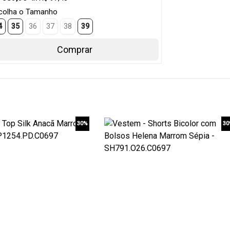
colha o Tamanho
4
35
36
37
38
39
Comprar
30%
3