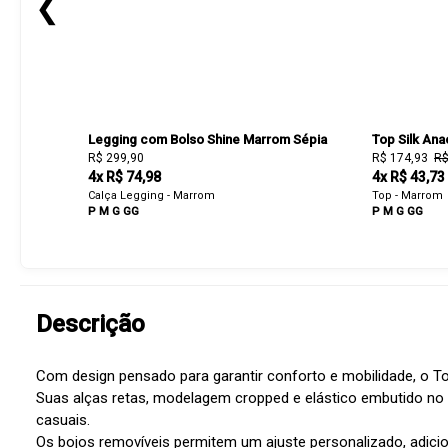
❮
Legging com Bolso Shine Marrom Sépia
Top Silk An
R$ 299,90
R$ 174,93
R$
4x R$ 74,98
4x R$ 43,73
Calça Legging - Marrom
Top - Marrom
P
M
G
GG
P
M
G
GG
Descrição
Com design pensado para garantir conforto e mobilidade, o Top 
Suas alças retas, modelagem cropped e elástico embutido no
casuais.
Os bojos removíveis permitem um ajuste personalizado, adicion