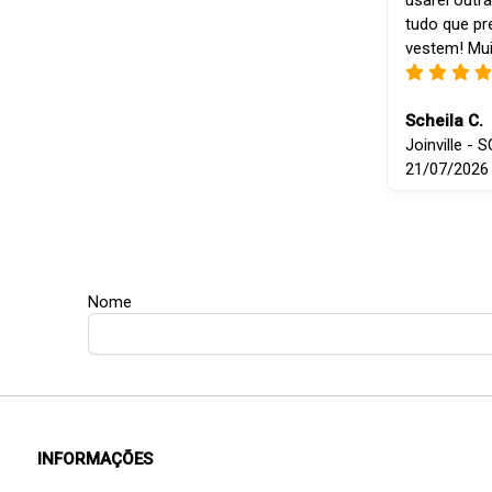
usarei outra
tudo que p
vestem! Mui
Scheila C.
Joinville - S
21/07/2026
Nome
INFORMAÇÕES