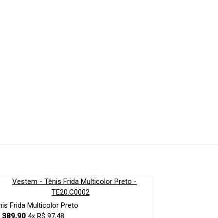
nis Frida Multicolor Preto
 389,90
4x R$ 97,48