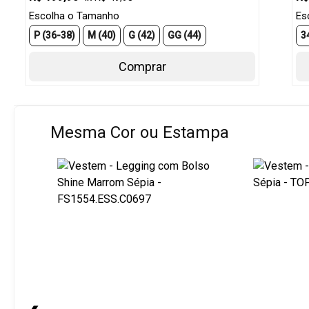
Escolha o Tamanho
Es
P (36-38)
M (40)
G (42)
GG (44)
3
Comprar
Mesma Cor ou Estampa