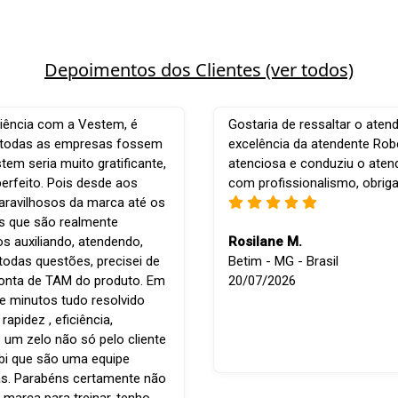
Depoimentos dos Clientes (ver todos)
iência com a Vestem, é
Gostaria de ressaltar o aten
e todas as empresas fossem
excelência da atendente Robe
em seria muito gratificante,
atenciosa e conduziu o ate
perfeito. Pois desde aos
com profissionalismo, obrig
ravilhosos da marca até os
is que são realmente
os auxiliando, atendendo,
Rosilane M.
todas questões, precisei de
Betim - MG - Brasil
conta de TAM do produto. Em
20/07/2026
e minutos tudo resolvido
apidez , eficiência,
 um zelo não só pelo cliente
bi que são uma equipe
s. Parabéns certamente não