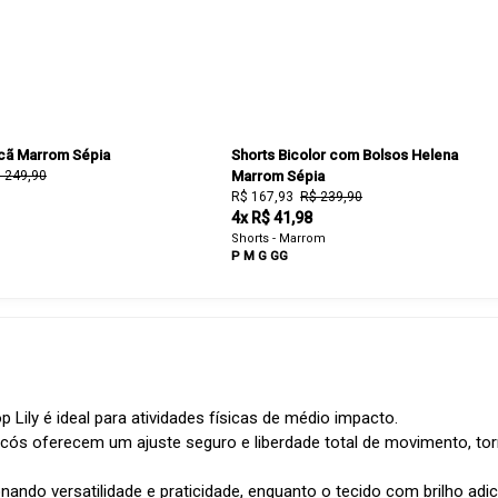
acã Marrom Sépia
Shorts Bicolor com Bolsos Helena
 249,90
Marrom Sépia
R$ 167,93
R$ 239,90
4x R$ 41,98
Shorts - Marrom
P
M
G
GG
Lily é ideal para atividades físicas de médio impacto.
 cós oferecem um ajuste seguro e liberdade total de movimento, t
ando versatilidade e praticidade, enquanto o tecido com brilho adic