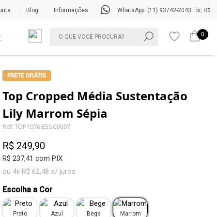
onta
Blog
Informações
WhatsApp: (11) 93742-2043
br, R$
0
FRETE GRÁTIS
Top Cropped Média Sustentação
Lily Marrom Sépia
Ref: TOP1076.ESS.C0697
R$ 249,90
R$ 237,41 com PIX
ou 4x R$ 62,48 s/ juros
Escolha a Cor
Preto
Azul
Bege
Marrom