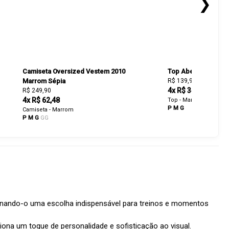
❯
Camiseta Oversized Vestem 2010
Top Abertura Costa
Marrom Sépia
R$ 139,93
R$ 199,90
4x R$ 34,98
R$ 249,90
4x R$ 62,48
Top - Marrom
P
M
G
Camiseta - Marrom
P
M
G
GG
ornando-o uma escolha indispensável para treinos e momentos
iona um toque de personalidade e sofisticação ao visual.