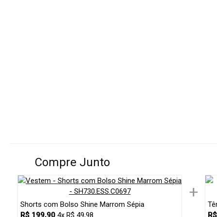
Compre Junto
+
Shorts com Bolso Shine Marrom Sépia
Tê
R$ 199,90
4x R$ 49,98
R$