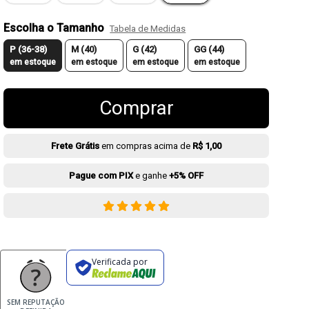
Escolha o Tamanho
Tabela de Medidas
P (36-38)
M (40)
G (42)
GG (44)
em estoque
em estoque
em estoque
em estoque
Comprar
Frete Grátis
em compras acima de
R$ 1,00
Pague com PIX
e ganhe
+5% OFF
Verificada por
SEM REPUTAÇÃO