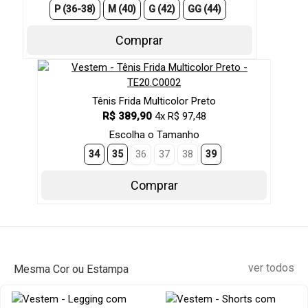
P (36-38)
M (40)
G (42)
GG (44)
Comprar
Tênis Frida Multicolor Preto
R$ 389,90
4x R$ 97,48
Escolha o Tamanho
34
35
36
37
38
39
Comprar
ver todos
Mesma Cor ou Estampa