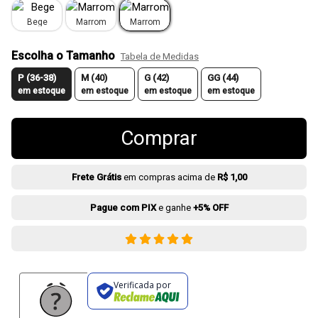
Bege
Marrom
Marrom
Escolha o Tamanho
Tabela de Medidas
P (36-38)
M (40)
G (42)
GG (44)
em estoque
em estoque
em estoque
em estoque
Comprar
Frete Grátis
em compras acima de
R$ 1,00
Pague com PIX
e ganhe
+5% OFF
Verificada por