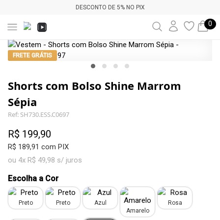
DESCONTO DE 5% NO PIX
0
FRETE GRÁTIS
Shorts com Bolso Shine Marrom
Sépia
Ref: SH730.ESS.C0697
R$ 199,90
R$ 189,91 com PIX
ou 4x R$ 49,98 s/ juros
Escolha a Cor
Preto
Preto
Azul
Rosa
Amarelo