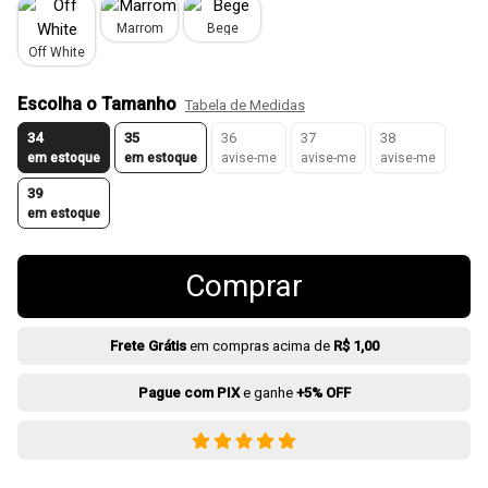
Marrom
Bege
Off White
Escolha o Tamanho
Tabela de Medidas
34
35
36
37
38
em estoque
em estoque
avise-me
avise-me
avise-me
39
em estoque
Comprar
Frete Grátis
em compras acima de
R$ 1,00
Pague com PIX
e ganhe
+5% OFF