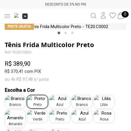
DESCONTO DE 5% NO PIX
0
FRETE GRÁTIS
Tênis Frida Multicolor Preto
Ref: TE20.C0002
R$ 389,90
R$ 370,41 com PIX
ou 4x R$ 97,48 s/ juros
Escolha a Cor
Branco
Preto
Azul
Branco
Lilás
Verde
Preto
Azul
Rosa
Amarelo