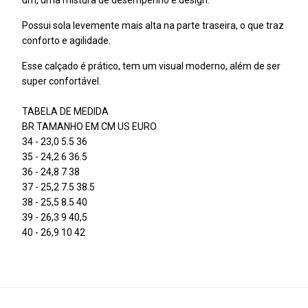
um, uma mistura de desempenho e design.
Possui sola levemente mais alta na parte traseira, o que traz
conforto e agilidade.
Esse calçado é prático, tem um visual moderno, além de ser
super confortável.
TABELA DE MEDIDA
BR TAMANHO EM CM US EURO
34 - 23,0 5.5 36
35 - 24,2 6 36.5
36 - 24,8 7 38
37 - 25,2 7.5 38.5
38 - 25,5 8.5 40
39 - 26,3 9 40,5
40 - 26,9 10 42