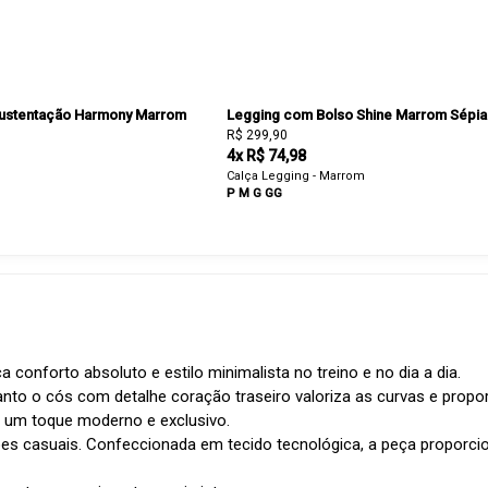
ustentação Harmony Marrom
Legging com Bolso Shine Marrom Sépia
R$ 299,90
4x R$ 74,98
Calça Legging - Marrom
P
M
G
GG
onforto absoluto e estilo minimalista no treino e no dia a dia.
nto o cós com detalhe coração traseiro valoriza as curvas e propo
na um toque moderno e exclusivo.
ões casuais. Confeccionada em tecido tecnológica, a peça proporcio