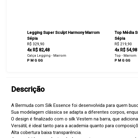
Legging Super Sculpt Harmony Marrom
Top Média S
Sépia
Sépia
R$ 329,90
R$ 219,90
4x R$ 82,48
4x R$ 54,98
Calça Legging - Marrom
Top - Marrom
P
M
G
GG
P
M
G
GG
Descrição
A Bermuda com Silk Essence foi desenvolvida para quem busca c
Sua modelagem clássica se adapta a diferentes corpos, enqua
O design é finalizado com o silk Vestem na barra, que adicio
Versátil, é ideal tanto para a academia quanto para composiç
Alta cobertura baixa transparência.