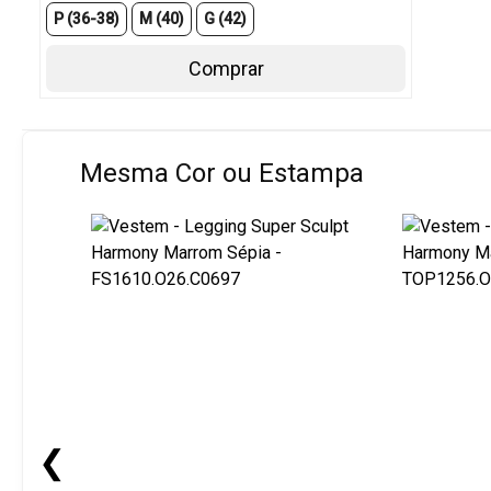
P (36-38)
M (40)
G (42)
Comprar
Mesma Cor ou Estampa
❮