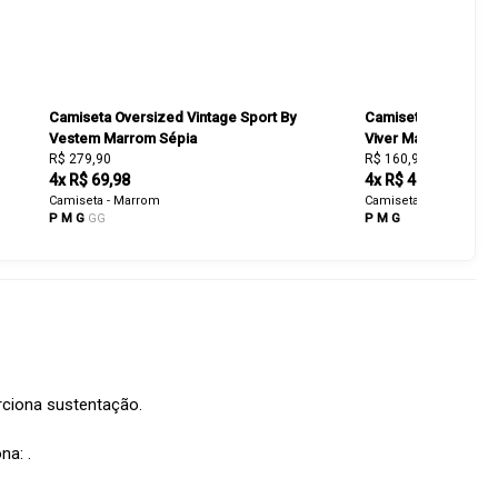
Camiseta Oversized Vintage Sport By
Camiseta Oversized
Vestem Marrom Sépia
Viver Marrom Sépia
R$ 279,90
R$ 160,93
R$ 229,90
4x R$ 69,98
4x R$ 40,23
Camiseta - Marrom
Camiseta - Marrom
P
M
G
GG
P
M
G
rciona sustentação.
na: .