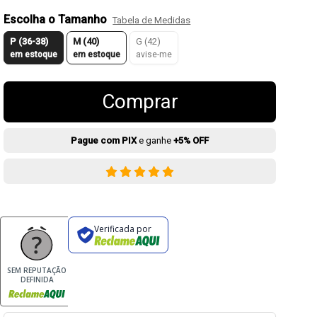
Escolha o Tamanho
Tabela de Medidas
P (36-38)
M (40)
G (42)
em estoque
em estoque
avise-me
Comprar
Pague com PIX
e ganhe
+5% OFF
Verificada por
SEM REPUTAÇÃO
DEFINIDA