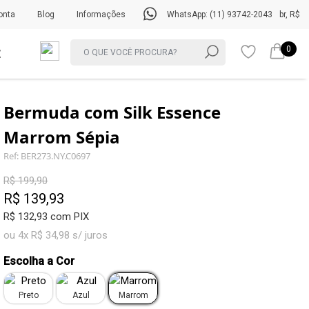
onta
Blog
Informações
WhatsApp: (11) 93742-2043
br, R$
0
Bermuda com Silk Essence
Marrom Sépia
Ref: BER273.NY.C0697
R$ 199,90
R$ 139,93
R$ 132,93 com PIX
ou 4x R$ 34,98 s/ juros
Escolha a Cor
Preto
Azul
Marrom