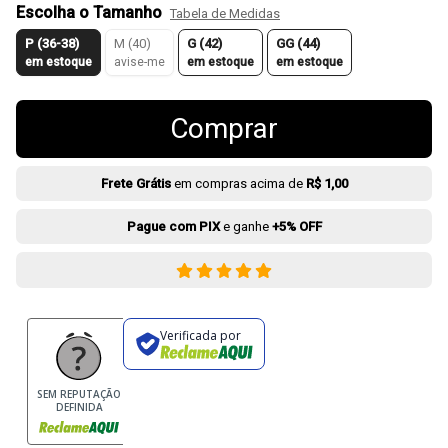
Escolha o Tamanho
Tabela de Medidas
P (36-38)
M (40)
G (42)
GG (44)
em estoque
avise-me
em estoque
em estoque
Comprar
Frete Grátis
em compras acima de
R$ 1,00
Pague com PIX
e ganhe
+5% OFF
Verificada por
SEM REPUTAÇÃO
DEFINIDA