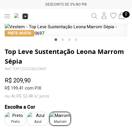
DESCONTO DE 5% NO PIX
0
FRETE GRÁTIS
Top Leve Sustentação Leona Marrom
Sépia
Ref: TOP1272.O26.C0697
R$ 209,90
R$ 199,41 com PIX
ou 4x R$ 52,48 s/ juros
Escolha a Cor
Preto
Azul
Marrom