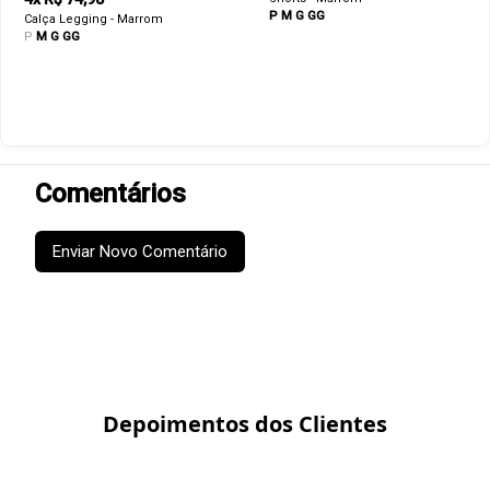
P
M
G
GG
Calça Legging - Marrom
P
M
G
GG
Comentários
Enviar Novo Comentário
Depoimentos dos Clientes