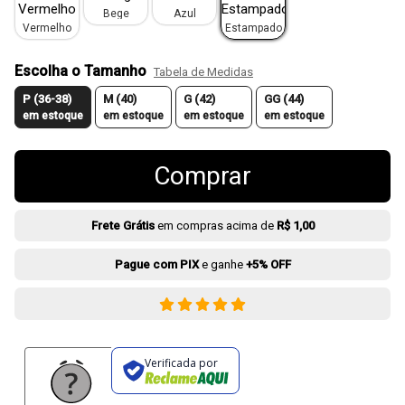
Bege
Azul
Vermelho
Estampado
Escolha o Tamanho
Tabela de Medidas
P (36-38)
M (40)
G (42)
GG (44)
em estoque
em estoque
em estoque
em estoque
Comprar
Frete Grátis
em compras acima de
R$ 1,00
Pague com PIX
e ganhe
+5% OFF
Verificada por