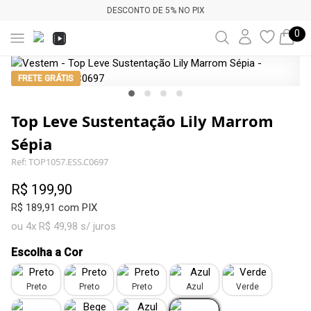
DESCONTO DE 5% NO PIX
0
FRETE GRÁTIS
Top Leve Sustentação Lily Marrom
Sépia
Ref: TOP1057.ESS.C0697
R$ 199,90
R$ 189,91 com PIX
ou 4x R$ 49,98 s/ juros
Escolha a Cor
Preto
Preto
Preto
Azul
Verde