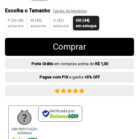
Escolha o Tamanho
Tabela de Medidas
P (36-38)
M (40)
G (42)
GG (44)
avise-me
avise-me
avise-me
em estoque
Comprar
Frete Grátis
em compras acima de
R$ 1,00
Pague com PIX
e ganhe
+5% OFF
Verificada por
SEM REPUTAÇÃO
DEFINIDA