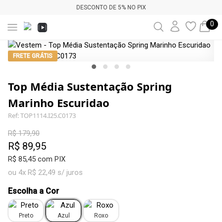
DESCONTO DE 5% NO PIX
0
FRETE GRÁTIS
Top Média Sustentação Spring
Marinho Escuridao
Ref: TOP1114.I25.C0173
R$ 179,90
R$ 89,95
R$ 85,45 com PIX
ou 4x R$ 22,49 s/ juros
Escolha a Cor
Preto
Azul
Roxo