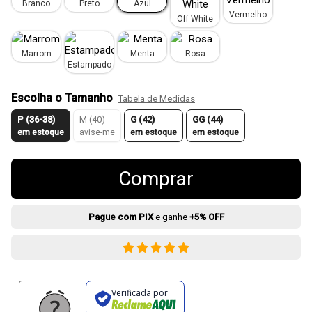
Branco
Preto
Azul
Vermelho
Off White
Marrom
Menta
Rosa
Estampado
Escolha o Tamanho
Tabela de Medidas
P (36-38)
M (40)
G (42)
GG (44)
em estoque
avise-me
em estoque
em estoque
Comprar
Pague com PIX
e ganhe
+5% OFF
Verificada por