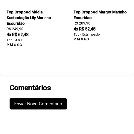
Top Cropped Média
Top Cropped Margot Marinho
Sustentação Lily Marinho
Escuridao
Escuridão
R$ 209,90
4x R$ 52,48
R$ 249,90
4x R$ 62,48
Top - Estampado
P
M
G
GG
Top - Azul
P
M
G
GG
Comentários
Enviar Novo Comentário