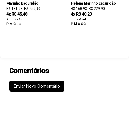
Marinho Escuridão
Helena Marinho Escuridão
R$ 181,93
R$ 259,90
R$ 160,93
R$ 229,90
4x R$ 45,48
4x R$ 40,23
Shorts - Azul
Top - Azul
P
M
G
GG
P
M
G
GG
Comentários
Enviar Novo Comentário