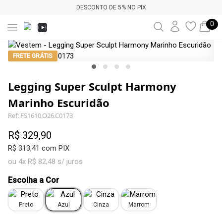
DESCONTO DE 5% NO PIX
0
FRETE GRÁTIS
Legging Super Sculpt Harmony
Marinho Escuridão
Ref: FS1610.O26.C0173
R$ 329,90
R$ 313,41 com PIX
ou 4x R$ 82,48 s/ juros
Escolha a Cor
Preto
Azul
Cinza
Marrom