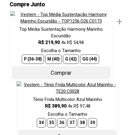
Compre Junto
+
Top Média Sustentação Harmony Marinho
Escuridão
R$ 219,90
4x R$ 54,98
Escolha o Tamanho
P (36-38)
M (40)
G (42)
GG (44)
Comprar
Tênis Frida Multicolor Azul Marinho
R$ 389,90
4x R$ 97,48
Escolha o Tamanho
34
35
36
37
38
39