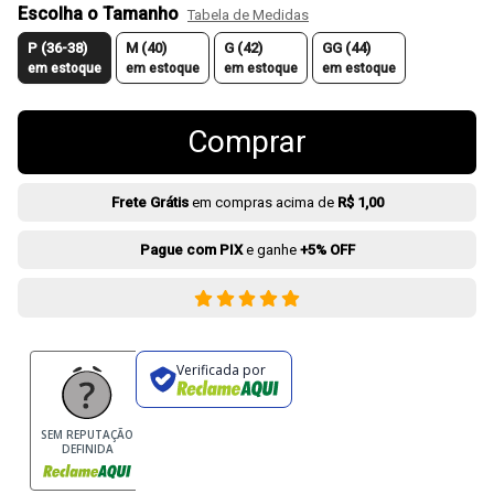
Escolha o Tamanho
Tabela de Medidas
P (36-38)
M (40)
G (42)
GG (44)
em estoque
em estoque
em estoque
em estoque
Comprar
Frete Grátis
em compras acima de
R$ 1,00
Pague com PIX
e ganhe
+5% OFF
Verificada por
SEM REPUTAÇÃO
DEFINIDA