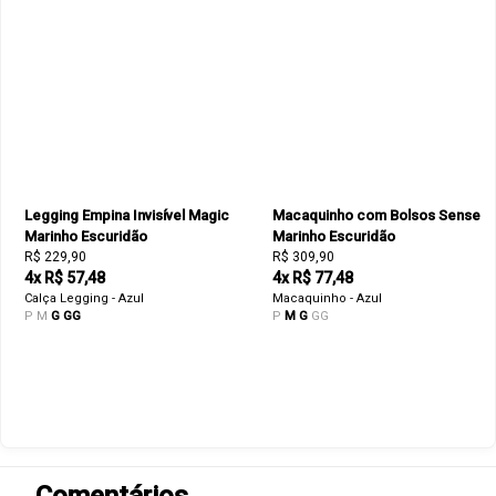
Legging Empina Invisível Magic
Macaquinho com Bolsos Sense
Marinho Escuridão
Marinho Escuridão
R$ 229,90
R$ 309,90
4x R$ 57,48
4x R$ 77,48
Calça Legging - Azul
Macaquinho - Azul
P
M
G
GG
P
M
G
GG