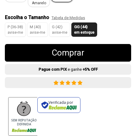
Amarelo
Escolha o Tamanho
Tabela de Medidas
P (36-38)
M (40)
G (42)
GG (44)
avise-me
avise-me
avise-me
em estoque
Comprar
Pague com PIX
e ganhe
+5% OFF
Verificada por
SEM REPUTAÇÃO
DEFINIDA