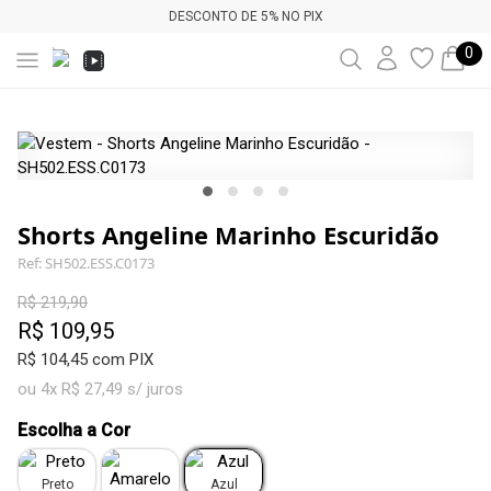
DESCONTO DE 5% NO PIX
0
Shorts Angeline Marinho Escuridão
Ref: SH502.ESS.C0173
R$ 219,90
R$ 109,95
R$ 104,45 com PIX
ou 4x R$ 27,49 s/ juros
Escolha a Cor
Preto
Azul