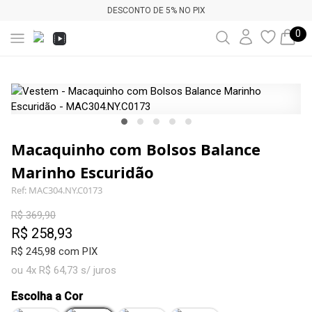
DESCONTO DE 5% NO PIX
0
Macaquinho com Bolsos Balance
Marinho Escuridão
Ref: MAC304.NY.C0173
R$ 369,90
R$ 258,93
R$ 245,98 com PIX
ou 4x R$ 64,73 s/ juros
Escolha a Cor