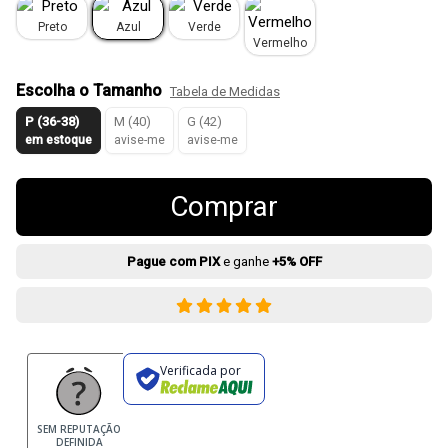
Preto
Azul
Verde
Vermelho
Escolha o Tamanho
Tabela de Medidas
P (36-38)
M (40)
G (42)
em estoque
avise-me
avise-me
Comprar
Pague com PIX
e ganhe
+5% OFF
Verificada por
SEM REPUTAÇÃO
DEFINIDA