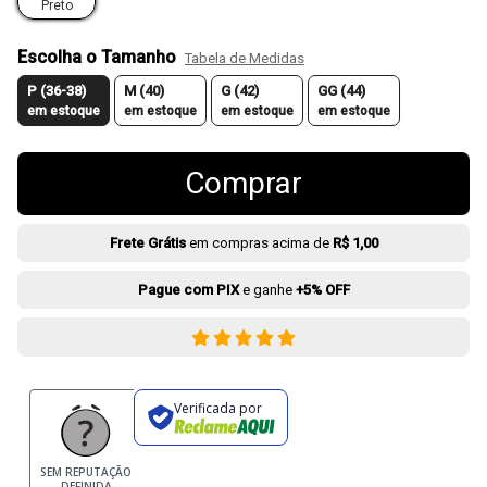
Preto
Escolha o Tamanho
Tabela de Medidas
P (36-38)
M (40)
G (42)
GG (44)
em estoque
em estoque
em estoque
em estoque
Comprar
Frete Grátis
em compras acima de
R$ 1,00
Pague com PIX
e ganhe
+5% OFF
Verificada por
SEM REPUTAÇÃO
DEFINIDA