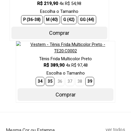
R$ 219,90
4x R$ 54,98
Escolha o Tamanho
P (36-38)
M (40)
G (42)
GG (44)
Comprar
Tênis Frida Multicolor Preto
R$ 389,90
4x R$ 97,48
Escolha o Tamanho
34
35
36
37
38
39
Comprar
ver todos
Mesma Cor ou Estampa