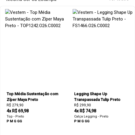
Top Média Sustentação com
Legging Shape Up
Zíper Maya Preto
Transpassada Tulip Preto
R$ 279,90
R$ 299,90
4x R$ 69,98
4x R$ 74,98
Top - Preto
Calça Legging - Preto
P
M
G
GG
P
M
G
GG