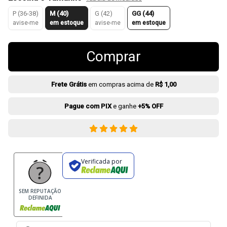
P (36-38)
M (40)
G (42)
GG (44)
avise-me
em estoque
avise-me
em estoque
Comprar
Frete Grátis
em compras acima de
R$ 1,00
Pague com PIX
e ganhe
+5% OFF
Verificada por
SEM REPUTAÇÃO
DEFINIDA