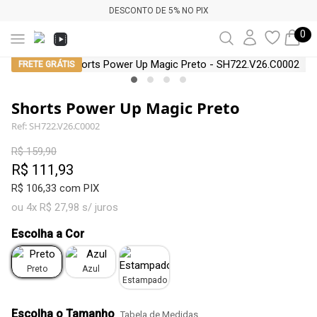
DESCONTO DE 5% NO PIX
0
FRETE GRÁTIS
Shorts Power Up Magic Preto
Ref: SH722.V26.C0002
R$ 159,90
R$ 111,93
R$ 106,33 com PIX
ou 4x R$ 27,98 s/ juros
Escolha a Cor
Preto
Azul
Estampado
Escolha o Tamanho
Tabela de Medidas