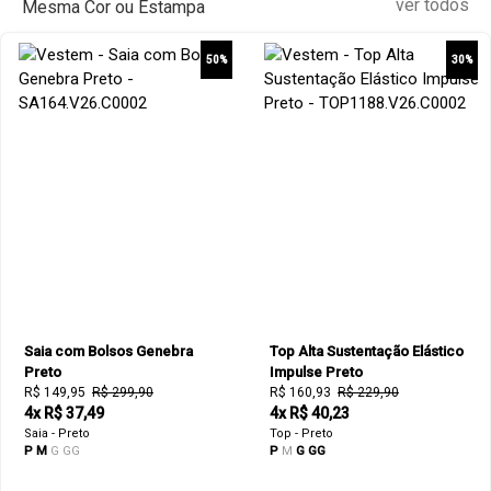
ver todos
Mesma Cor ou Estampa
50%
30%
Saia com Bolsos Genebra
Top Alta Sustentação Elástico
Preto
Impulse Preto
R$ 149,95
R$ 299,90
R$ 160,93
R$ 229,90
4x R$ 37,49
4x R$ 40,23
Saia - Preto
Top - Preto
P
M
G
GG
P
M
G
GG