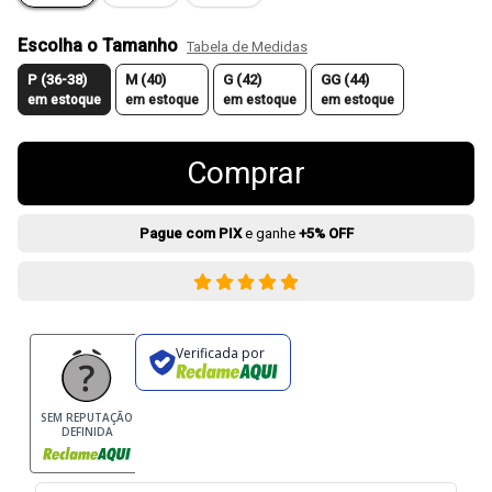
Escolha o Tamanho
Tabela de Medidas
P (36-38)
M (40)
G (42)
GG (44)
em estoque
em estoque
em estoque
em estoque
Comprar
Pague com PIX
e ganhe
+5% OFF
Verificada por
SEM REPUTAÇÃO
DEFINIDA