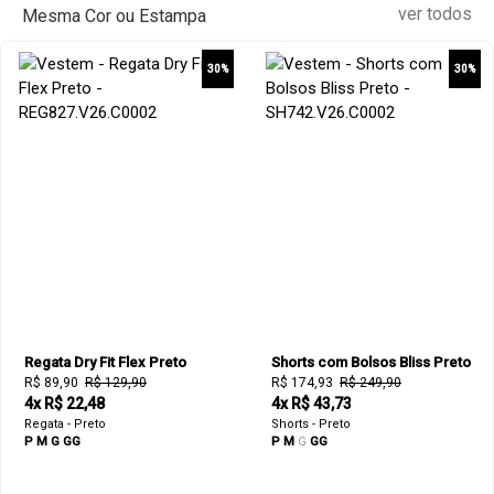
ver todos
Mesma Cor ou Estampa
30%
30%
Regata Dry Fit Flex Preto
Shorts com Bolsos Bliss Preto
R$ 89,90
R$ 129,90
R$ 174,93
R$ 249,90
4x R$ 22,48
4x R$ 43,73
Regata - Preto
Shorts - Preto
P
M
G
GG
P
M
G
GG