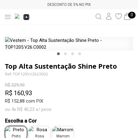
DESCONTO DE 5% NO PIX
0
Top Alta Sustentação Shine Preto
Ref: TOP1205.V26.C0002
R$ 229,90
R$ 160,93
R$ 152,88 com PIX
ou 4x R$ 40,23 s/ juros
Escolha a Cor
Preto
Rosa
Marrom