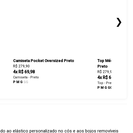
❯
Camiseta Pocket Oversized Preto
Top Média Sustent
R$ 279,90
Preto
4x R$ 69,98
R$ 279,90
4x R$ 69,98
Camiseta - Preto
P
M
G
GG
Top - Preto
P
M
G
GG
do ao elástico personalizado no cós e aos bojos removíveis