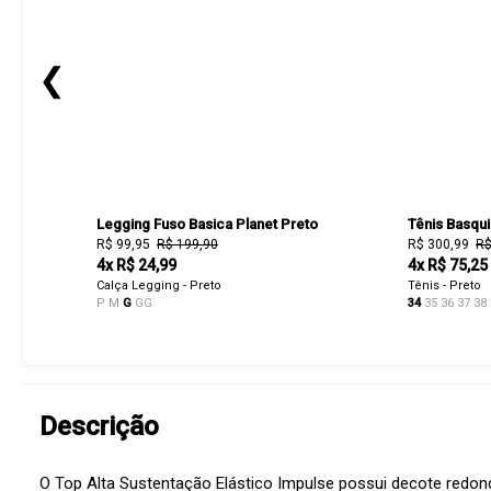
❮
Legging Fuso Basica Planet Preto
Tênis Basqui
R$ 99,95
R$ 199,90
R$ 300,99
R$
4x R$ 24,99
4x R$ 75,25
Calça Legging - Preto
Tênis - Preto
P
M
G
GG
34
35
36
37
38
Descrição
O Top Alta Sustentação Elástico Impulse possui decote redon