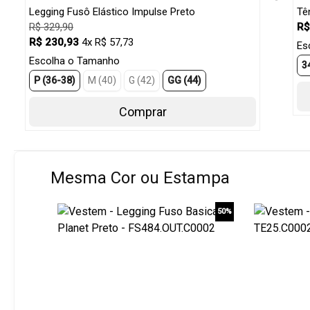
Legging Fusô Elástico Impulse Preto
Tê
R$ 329,90
R$
R$ 230,93
4x R$ 57,73
Es
Escolha o Tamanho
3
P (36-38)
M (40)
G (42)
GG (44)
Comprar
Mesma Cor ou Estampa
50%