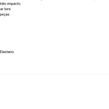
édio impacto.
r livre.
 peças
Elastano.