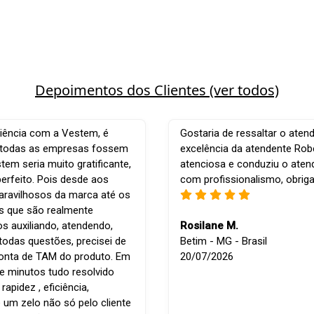
Depoimentos dos Clientes (ver todos)
iência com a Vestem, é
Gostaria de ressaltar o aten
e todas as empresas fossem
excelência da atendente Robe
em seria muito gratificante,
atenciosa e conduziu o ate
perfeito. Pois desde aos
com profissionalismo, obrig
ravilhosos da marca até os
is que são realmente
os auxiliando, atendendo,
Rosilane M.
todas questões, precisei de
Betim - MG - Brasil
conta de TAM do produto. Em
20/07/2026
e minutos tudo resolvido
apidez , eficiência,
 um zelo não só pelo cliente