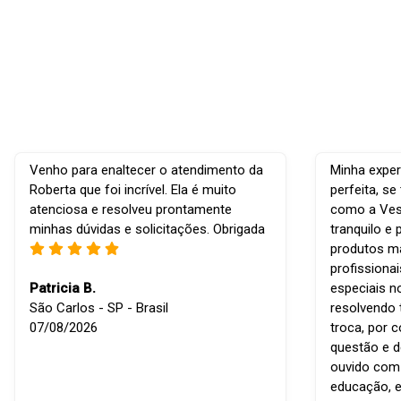
Venho para enaltecer o atendimento da
Minha exper
Roberta que foi incrível. Ela é muito
perfeita, s
atenciosa e resolveu prontamente
como a Vest
minhas dúvidas e solicitações. Obrigada
tranquilo e 
produtos ma
profissiona
Patricia B.
especiais n
São Carlos - SP - Brasil
resolvendo 
07/08/2026
troca, por 
questão e d
ouvido com r
educação, e