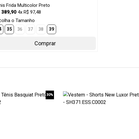
nis Frida Multicolor Preto
 389,90
4x R$ 97,48
colha o Tamanho
4
35
36
37
38
39
Comprar
30%