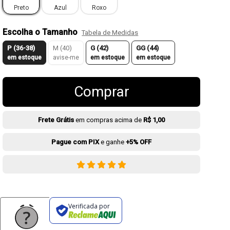
Preto
Azul
Roxo
Escolha o Tamanho
Tabela de Medidas
P (36-38)
M (40)
G (42)
GG (44)
em estoque
avise-me
em estoque
em estoque
Comprar
Frete Grátis
em compras acima de
R$ 1,00
Pague com PIX
e ganhe
+5% OFF
Verificada por