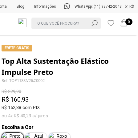
onta
Blog
Informações
WhatsApp: (11) 93742-2043
br, R$
0
FRETE GRÁTIS
Top Alta Sustentação Elástico
Impulse Preto
Ref: TOP1188.V26.C0002
R$ 229,90
R$ 160,93
R$ 152,88 com PIX
ou 4x R$ 40,23 s/ juros
Escolha a Cor