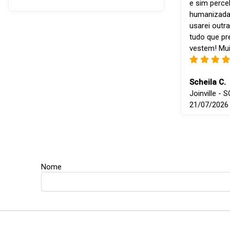
e sim perce
humanizada
usarei outra
tudo que p
vestem! Mui
Scheila C.
Joinville - S
21/07/2026
Nome