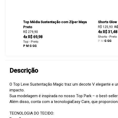
Top Média Sustentação com Zíper Maya
Shorts Glow
Preto
R$ 125,93
R$
4x R$ 31,48
R$ 279,90
4x R$ 69,98
Shorts - Preto
P
M
G
GG
Top - Preto
P
M
G
GG
Descrição
O Top Leve Sustentação Magic traz um decote V elegante e um
impacto.
Sua modelagem é inspirada no nosso Top Park – o best-seller
Além disso, conta com a tecnologiaEasy Care, que proporciona
TECNOLOGIA DO TECIDO: