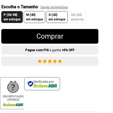
Escolha o Tamanho
Tabela de Medidas
P (36-38)
M (40)
G (42)
GG (44)
em estoque
em estoque
em estoque
avise-me
Comprar
Pague com PIX
e ganhe
+5% OFF
Verificada por
SEM REPUTAÇÃO
DEFINIDA