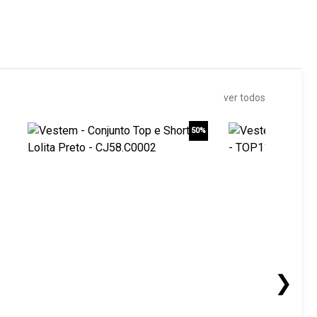
ver todos
50%
❯