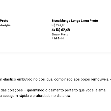
 Preto
Blusa Manga Longa Linea Preto
 179,90
R$ 249,90
4x R$ 62,48
Blusa - Preto
P
M
G
GG
 elástico embutido no cós, que, combinado aos bojos removíveis, o
 das coleções – garantindo o caimento perfeito que você já ama.
 secagem rápida e praticidade no dia a dia.