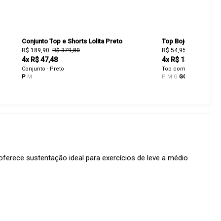
Conjunto Top e Shorts Lolita Preto
Top Bojo Cruzado P
R$ 189,90
R$ 379,80
R$ 54,95
R$ 109,90
4x R$ 47,48
4x R$ 13,74
Conjunto - Preto
Top com Bojo - Preto
P
M
P
M
G
GG
ferece sustentação ideal para exercícios de leve a médio