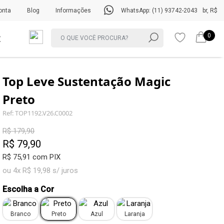
onta
Blog
Informações
WhatsApp: (11) 93742-2043
br, R$
0
Top Leve Sustentação Magic
Preto
Ref: TOP1192.V26.C0002
R$ 179,90
R$ 79,90
R$ 75,91 com PIX
ou 4x R$ 19,98 s/ juros
Escolha a Cor
Branco
Preto
Azul
Laranja