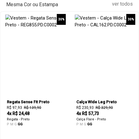
ver todos
Mesma Cor ou Estampa
30%
30%
Regata Sense Fit Preto
Calça Wide Leg Preto
R$ 97,93
R$ 139,90
R$ 230,93
R$ 329,90
4x R$ 24,48
4x R$ 57,73
Regata - Preto
Calça Flare - Preto
P
M
G
GG
P
M
G
GG