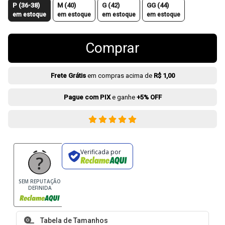
P (36-38)
M (40)
G (42)
GG (44)
em estoque
em estoque
em estoque
em estoque
Comprar
Frete Grátis
em compras acima de
R$ 1,00
Pague com PIX
e ganhe
+5% OFF
Verificada por
SEM REPUTAÇÃO
DEFINIDA
Tabela de Tamanhos