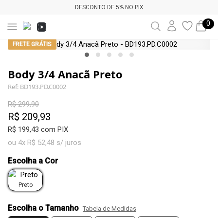
DESCONTO DE 5% NO PIX
0
FRETE GRÁTIS
Body 3/4 Anacã Preto
Ref: BD193.PD.C0002
R$ 299,90
R$ 209,93
R$ 199,43 com PIX
ou 4x R$ 52,48 s/ juros
Escolha a Cor
Preto
Escolha o Tamanho
Tabela de Medidas